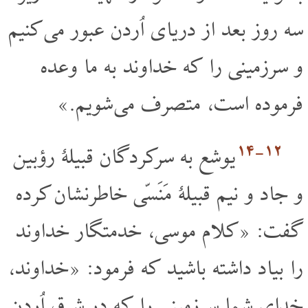
سه روز بعد از دریای اُردن عبور می کنیم
و سرزمینی را که خداوند به ما وعده
فرموده است، متصرف می شویم.»
۱۲‏-۱۴
یوشع به سرکردگان قبیلۀ رؤبین
و جاد و نیم قبیلۀ مَنَسّی خاطرنشان کرده
گفت: «کلام موسی، خدمتگار خداوند
را بیاد داشته باشید که فرمود: «خداوند،
خدای شما سرزمینی را که در شرق اُردن