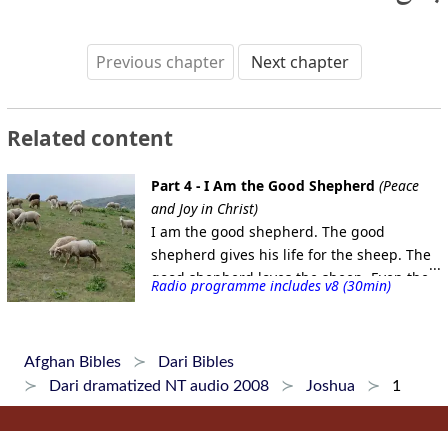
Previous chapter
Next chapter
Related content
Part 4 - I Am the Good Shepherd
(Peace
and Joy in Christ)
I am the good shepherd. The good
shepherd gives his life for the sheep. The
good shepherd loves the sheep. Even the
Radio programme includes v8 (30min)
good shepherds of that time usually did
not sacrifice their lives for the sheep. But
the only good shepherd, Jesus, willingly
Afghan Bibles
Dari Bibles
sacrificed his life to save you and me two
Dari dramatized NT audio 2008
Joshua
1
thousand years ago. A hired hand who is
not a shepherd and whose sheep are not
his own, when he sees the wolf coming,