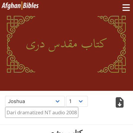
Home
Dari Bibles
Pashto Bibles
Others:
Balochi
·
Hazaragi
·
Turkmen
Phone Apps
FAQ
پښتو
دری
English
Dari dramatized NT audio 2008
کتاب یوشع