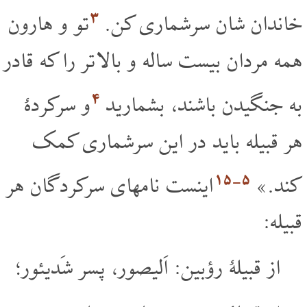
۳
خاندان شان سرشماری کن.
تو و هارون
همه مردان بیست ساله و بالا تر را که قادر
۴
به جنگیدن باشند، بشمارید
و سرکردۀ
هر قبیله باید در این سرشماری کمک
۵‏-۱۵
کند.»
اینست نامهای سرکردگان هر
قبیله:
از قبیلۀ رؤبین: اَلیصور، پسر شَدیئور؛