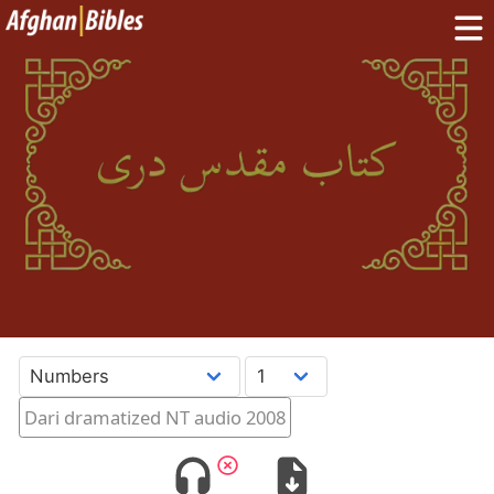
Home
Dari Bibles
Pashto Bibles
Others:
Balochi
·
Hazaragi
·
Turkmen
Phone Apps
FAQ
پښتو
دری
English
Dari dramatized NT audio 2008