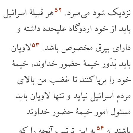
۵۲
نزدیک شود می میرد.
هر قبیلۀ اسرائیل
باید از خود اردوگاه علیحده داشته و
۵۳
دارای بیرق مخصوص باشد.
لاویان
باید بَدَور خیمۀ حضور خداوند، خیمۀ
خود را برپا کنند تا غضب من بالای
مردم اسرائیل نیاید و تنها لاویان باید
مسئول امور خیمۀ حضور خداوند
۵۴
باشند.»
به این ترتیب آنچه را که