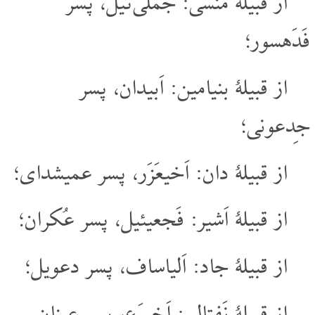
از قبیلۀ مَنَسّی: جَملی ئیل، پسر
فَدَهسور؛
از قبیلۀ بنیامین: اَبیدان، پسر
جِدعونی؛
از قبیلۀ دان: اَخیعَزَر، پسر عمیشدای؛
از قبیلۀ اَشیر: فَجعیئیل، پسر عُکران؛
از قبیلۀ جاد: اَلیاساف، پسر دعویل؛