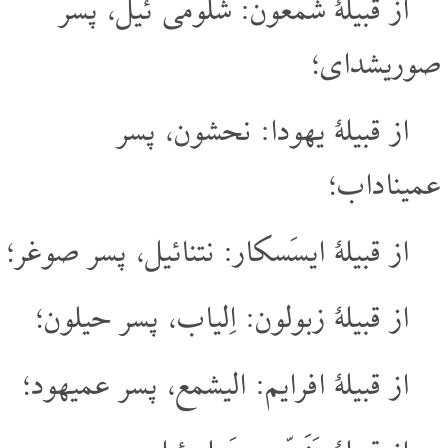
از قبیلۀ شمعون: شلومی ئیل، پسر
صوریشدای؛
از قبیلۀ یهودا: نحشون، پسر
عمیناداب؛
از قبیلۀ ایسَسکار: نتنائیل، پسر صوغر؛
از قبیلۀ زبولون: اِلیاب، پسر حیلون؛
از قبیلۀ افرایم: الیشمع، پسر عمیهود؛