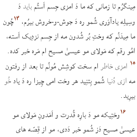
مِینگرُم تا زمانی که ما دَ امزی جِسم اَستُم
باید
دَ
۱۴
وسِیلِه یادآوَری شُمو ره دَ جوش-و-خروش بیرُم،
چُون
ما مِیدَنُم که وختِ بُر شُدون مه از جِسم نزدِیک اَسته،
امُو رقم که مَولای مو عیسیٰ مسیح ام مَره خبر کده.
۱۵
امزی خاطر
ام سخت کوشِش مُونُم تا بعد از رفتون
مه
ازی دُنیا
شُمو بِتنِید هر وخت امی چِیزا ره دَ یاد
خُو
بیرِید.
۱۶
وختِیکه مو دَ بارِه قُدرت و اَمَدونِ مَولای مو
عیسیٰ مسیح دَز شُمو خبر دَدی، مو از قِصّه های