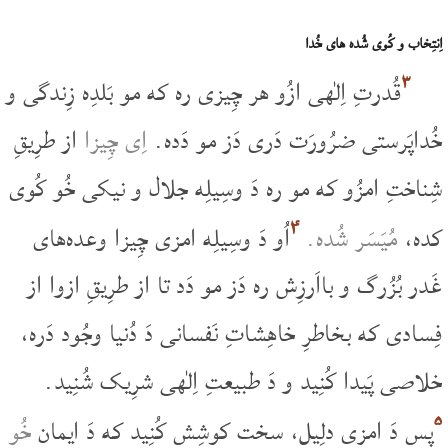
اِنتِخاب و کُوی شُده های خُدا
۳
قُدرتِ اِلٰهی ازُو هر چِیزی ره که مو بَلدِه زِندگی و
خُداپَرستی ضرُورَت دَری دَز مو دَده.
اِی چِیزا
از طرِیقِ
شِناختِ امزُو که مو ره دَ وسِیلِه جلال و نیکی خُو کُوی
۴
کده،
مُیَسَر شُده.
اُو دَ وسِیلِه امزی چِیزا وعده‌های
غَدر بُزُرگ و بااَرزِش ره دَز مو دَد تا از طرِیقِ ازوا از
فِسادی که بخاطرِ خاهِشاتِ نَفسانی دَ دُنیا وجُود دَره،
خلاصی پَیدا کُنِید و دَ طبیعتِ اِلٰهی شرِیک شُنِید.
۵
پس دَ امزی دلِیل، سخت کوشِش کُنِید که دَ ایمان
خُو