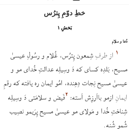
خطِ دوّمِ پِترُس
بَخشِ ۱
دُعا و سلام
۱
از طرفِ
شِمعون پِترُس، غُلام و رسُولِ عیسیٰ
مسیح، بَلدِه کسای که دَ وسِیلِه عدالتِ خُدای مو و
عیسیٰ مسیح نِجات دِهِنده، امُو ایمان ره یافته که رقمِ
۲
ایمانِ
ازمو بااَرزِش اَسته:
فَیض و سلامَتی دَ وسِیلِه
شِناختِ خُدا و مَولای مو عیسیٰ مسیح پِرَیمو نصِیب
شُمو شُنه.