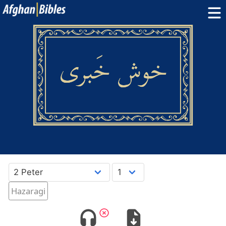
Home
Dari Bibles
Pashto Bibles
Others:
Balochi
·
Hazaragi
·
Turkmen
Phone Apps
FAQ
پښتو
دری
English
Hazaragi