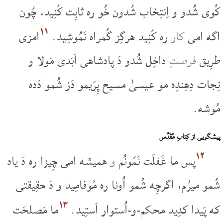
کُوی شُدو و اِنتِخاب شُدون خُو ره ثابِت کُنِید، چُون
۱۱
اگه امی
کار
ره کُنِید هرگِز گُمراه نَمُوشِید.
امزی
طرِیق
فرصتِ
داخِل شُدو دَ پادشاهی اَبَدی مَولا و
نِجات دِهِندِه مو عیسیٰ مسیح پِرَیمو دَز شُمو دَده
مُوشه.
پیشگویی از کِتابِ مُقَدَّس
۱۲
پس ما غَفلَت نَمُونُم
و
همیشه امی چِیزا ره دَ یاد
شُمو میرُم، اگرچِه شُمو اُونا ره مُوفامِید و دَ حقِیقتی
۱۳
که پَیدا کدِید محکم-و-اُستوار اَستِید.
ما مَصلحَت