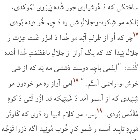
ساختگی که دَ هُوشیاری جور شُده پَیرَوی نَمُوکدی،
بَلکِه مو شِکوه-و-جلالِ شی ره دَ چِیم خُو دِیده بُودی.
۱۷
چراکه اُو از طرفِ آتِه
مو
خُدا دَ امزُو غَیت عِزَت و
جلال پَیدا کد که یگ آواز از جلالِ باعَظمَتِ
خُدا
اَمَده
گُفت:
”اینَمی باچِه دوست دَشتنی مه یَه که از شی
۱۸
خوش-و-راضی اَستُم.“
امی آواز ره مو خودون مو
شِنِیدی که از آسمو اَمَد دَ غَیتِیکه قد ازُو قَتی دَ کوهِ
۱۹
مُقَدَّس بُودی.
پس، مو کلامِ اَنبیا ره دَری که کَلوتَر
مَورِدِ تایِید اَسته و شُمو کارِ خُوب مُونِید اگه دَزوا تَوَجُه