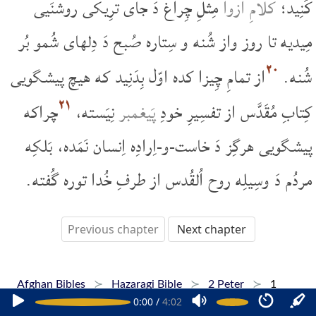
کُنِید؛
کلامِ ازوا
مِثلِ چِراغ دَ جای ترِیکی روشنَیی
مِیدیه تا روز واز شُنه و سِتاره صُبح دَ دِلهای شُمو بُر
۲۰
شُنه.
از تمامِ چِیزا کده اوّل بِدَنِید که هیچ پیشگویی
۲۱
کِتابِ مُقَدَّس از تفسِیرِ خودِ
پَیغمبر
نِیَسته،
چراکه
پیشگویی هرگِز دَ خاست-و-اِرادِه اِنسان نَمَده، بَلکِه
مردُم دَ وسِیلِه روح اُلقُدس از طرفِ خُدا توره گُفته.
Previous chapter
Next chapter
Afghan Bibles
Hazaragi Bible
2 Peter
1
0:00
/
4:02