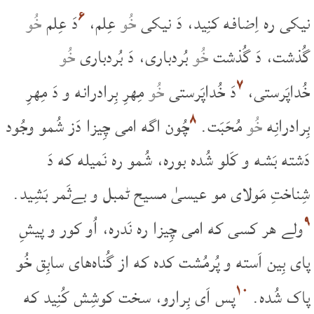
۶
نیکی ره اِضافه کنِید، دَ نیکی
خُو
عِلم،
دَ عِلم
خُو
گُذشت، دَ گُذشت
خُو
بُردباری، دَ بُردباری
خُو
۷
خُداپَرستی،
دَ خُداپَرستی
خُو
مِهرِ بِرادرانه و دَ مِهرِ
۸
بِرادرانِه
خُو
مُحَبَت.
چُون اگه امی چِیزا دَز شُمو وجُود
دَشته بَشه و کَلو شُده بوره، شُمو ره نَمیله که دَ
شِناختِ مَولای مو عیسیٰ مسیح ٹمبل و بےثَمر بَشِید.
۹
ولے هر کسی که امی چِیزا ره نَدره، اُو کور و پیشِ
پای بِین اَسته و پُرمُشت کده که از گُناه‌های سابِق خُو
۱۰
پاک شُده.
پس اَی بِرارو، سخت کوشِش کُنِید که