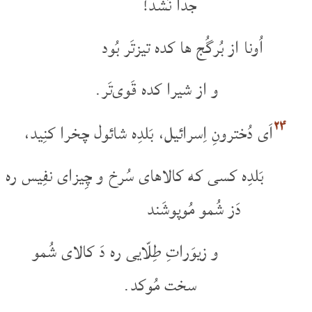
جدا نَشُد!
اُونا از بُرگُج ها کده تیزتَر بُود
و از شیرا کده قَوی‌تَر.
۲۴
اَی دُخترونِ اِسرائیل، بَلدِه شائول چخرا کنِید،
بَلدِه کسی که کالاهای سُرخ و چِیزای نفِیس ره
دَز شُمو مُوپوشَند
و زیوَراتِ طِلّایی ره دَ کالای شُمو
سخت مُوکد.