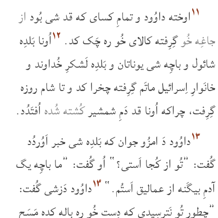
۱۱
اوخته داوُود و تمامِ کسای که قد شی بُود
از
۱۲
جاغِه خُو
گِرِفته کالای خُو ره چَک کد.
اُونا بَلدِه
شائول و باچِه شی یوناتان و بَلدِه لَشکرِ خُداوند و
خانَوارِ اِسرائیل ماتَم گِرِفته چخرا کد و تا شام روزه
گِرِفت، چراکه اُونا قد دَمِ شمشیر
کُشته شُده
اُفتَدُد.
۱۳
داوُود دَ امزُو جوان که بَلدِه شی خبر اَوُردُد
گُفت: ”تُو از کُجا اَستی؟“ اُو گُفت: ”ما باچِه یگ
۱۴
آدمِ بیگَنه از عمالیق اَستُم.“
داوُود دَزشی گُفت:
”چِطور تُو نَترسِیدی که دِست خُو ره باله کده مَسَح