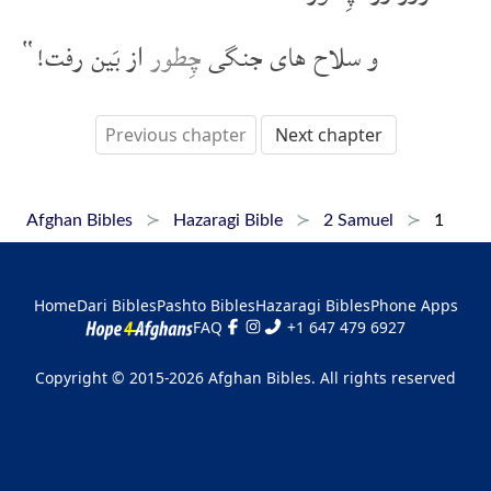
و سلاح های جنگی
چِطور
از بَین رفت!“
Previous chapter
Next chapter
Afghan Bibles
Hazaragi Bible
2 Samuel
1
Home
Dari Bibles
Pashto Bibles
Hazaragi Bibles
Phone Apps
FAQ
+1 647 479 6927
Copyright © 2015-2026 Afghan Bibles. All rights reserved