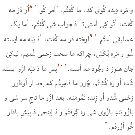
۸
و مَره دِیده کُوی کد. ما گُفتُم، ’اَمر کُو.‘
اُو دَز مه
گُفت: ’تُو کِی اَستی؟‘ دَ جواب شی گُفتُم، ’ما یگ
۹
عمالیقی اَستُم.‘
اوخته دَز مه گُفت: ’دَ بَلِه مه ایسته
شُو و مَره بُکُش، چراکه ما سخت زخمی شُدیم، لیکِن
۱۰
جان هنوز دَ وجُود مه اَسته.‘
پس ما دَ بَلِه ازُو ایسته
شُده اُو ره کُشتُم، چُون ما فامِیدُم که بعد از اُوطور
زخمی شُدو اُو زِنده نَمُومَنه. بعد ازُو ما تاجِ سر شی و
بازُو بَندِ بازُوی شی ره گِرِفتُم و دَ اِینجی دَ پیشِ بادار
خُو اَوُردُم.“