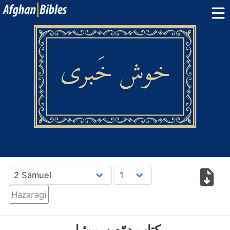
Home
Dari Bibles
Pashto Bibles
Others:
Balochi
·
Hazaragi
·
Turkmen
Phone Apps
FAQ
پښتو
دری
English
Hazaragi
کِتابِ دوّمِ سموئیل