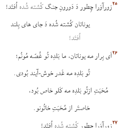
۲۵
زورآوَرا چِطور دَ دَورونِ جنگ
کُشته شُده
اُفتَد!
یوناتان کُشته شُده دَ جای های بِلند
اُفتَد!
۲۶
اَی بِرار مه یوناتان، ما بَلدِه تُو غُصّه مُونُم؛
تُو بَلدِه مه غَدر خوش-آیند بُودی.
مُحَبَتِ ازتُو بَلدِه مه کَلو خاص بُود،
خاصتَر از مُحَبَتِ خاتُونو.
۲۷
زورآوَرا چِطور
کُشته شُده
اُفتَد!