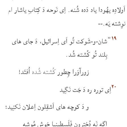
اَولادِه یهُودا یاد دَده شُنه. اِی نَوحه دَ کِتابِ یاشار
ام
نوِشته یَه.--
۱۹
”شان-و-شَوکت تُو اَی اِسرائیل، دَ جای های
بِلند تُو کُشته شُد.
زورآوَرا چِطور
کُشته شُده
اُفتَد!
۲۰
اِی توره ره دَ جَت نَگِید
و دَ کوچه های اَشقِلون اِعلان نَکنِید؛
اگه نَه دُخترونِ فَلَسطِینیا خوش مُوشه