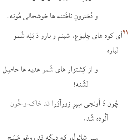
و دُخترونِ ناخَتنه ها خوشحالی مُونه.
۲۱
اَی کوه های جِلبوَع، شبنم و بارو دَ بَلِه شُمو
نَباره
و از کِشتزار های
شُمو
هدیه ها حاصِل
نَشُنه!
چُون دَ اُونجی سِپرِ زورآوَرا
قد خاک-و-خُون
آلُوده شُد،
سِپرِ شائول، که دِیگه قد روغو مَسَح