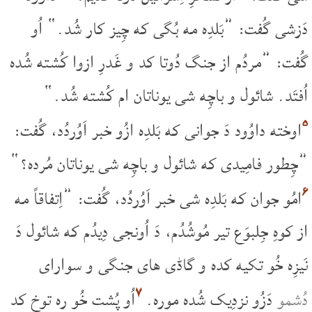
دَزشی گُفت: ”بَلدِه مه بُگی که چِیز کار شُد.“ اُو
گُفت: ”مردُم از جنگ دُوتا کد و غَدرِ ازوا کُشته شُده
اُفتَد. شائول و باچِه شی یوناتان ام کُشته شُد.“
۵
اوخته داوُود دَ جوانی که بَلدِه ازُو خبر اَوُردُد، گُفت:
”چِطور فامِیدی که شائول و باچِه شی یوناتان مُرده؟“
۶
امُو جوان که بَلدِه شی خبر اَوُردُد، گُفت: ”اِتفاقاً مه
از کوهِ جِلبوَع تیر مُوشُدُم، دَ اُونجی دِیدُم که شائول دَ
نَیزِه خُو تکیه کده و گاڈی های جنگی و سوارای
۷
دُشمو
دَزُو نزدِیک شُده موره.
اُو پُشت خُو ره توخ کد