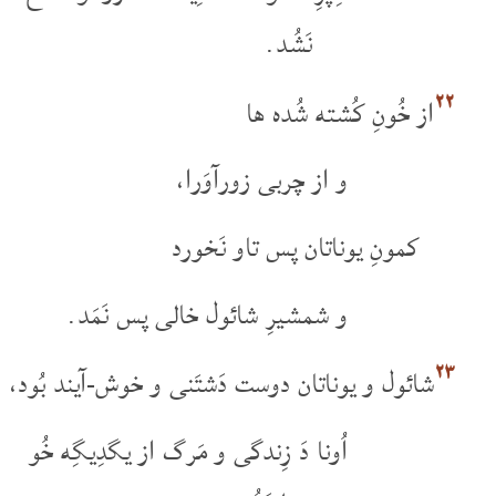
نَشُد.
۲۲
از خُونِ کُشته شُده ها
و از چربی زورآوَرا،
کمونِ یوناتان پس تاو نَخورد
و شمشیرِ شائول خالی پس نَمَد.
۲۳
شائول و یوناتان دوست دَشتَنی و خوش-آیند بُود،
اُونا دَ زِندگی و مَرگ از یگدِیگِه خُو