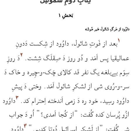
بَخشِ ۱
داوُود از مَرگِ شائول خبر مُوشه
۱
بعد از فَوتِ شائول، داوُود از شِکست دَدونِ
۲
عمالیقیا پس اَمَد و دُو روز دَ صِقلَگ شِشت.
دَ روزِ
سِوّم بےبلغه یگ نفر قد کالای چَک-و-چِیره و خاک دَ
سر-و-رُوی شی از لشکرِ شائول اَمَد. وختی دَ پیشِ
۳
داوُود رسِید، خود ره دَ زمی اَندخته اِحترام کد.
داوُود
ازُو پُرسان کده گُفت: ”از کُجا اَمدی؟“ اُو دَ جواب
۴
شی گُفت: ”از لَشکرِ اِسرائیل دُوتا کدیم.“
داوُود