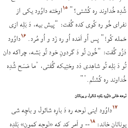
۱۵
شُدِه خُداوند ره کُشتی؟“
اوخته داوُود یکی از
نفرای خُو ره کُوی کده گُفت: ”پیش بیه، دَ بَلِه ازی
۱۶
حَمله کُو!“ پس اُو اَمَده اُو ره زَد و اُو مُرد.
داوُود
دَزُو گُفت: ”خُون تُو دَ گردونِ خود تُو بَشه، چراکه دان
تُو دَ بَلِه تُو شاهِدی دَد وختِیکه گُفتی، ’ما مَسَح شُدِه
خُداوند ره کُشتُم.‘“
نَوحه خانی داوُود بَلدِه شائول و یوناتان
۱۷
داوُود اینی نَوحه ره دَ بارِه شائول و باچِه شی
۱۸
یوناتان خاند:
-- و اَمر کد که «نَوحِه کمون» بَلدِه