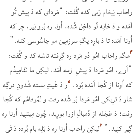
راحاب
پَیغام
رَیی کده گُفت: ”مَردای که دَ پیش تُو
اَمَده و دَ خانِه تُو داخِل شُده، اُونا ره بُرو بَیر، چراکه
اُونا اَمَده تا دَ بارِه پگِ سرزمِین
مو
جاسُوسی کنه.“
۴
مگم راحاب امُو دُو مَرد ره گِرِفته تاشه کد و گُفت:
”اَرے، امُو مَردا دَ پیشِ ازمه اَمَد، لیکِن ما نَفامِیدُم
۵
که اُونا از کُجا اَمَده بُود.
و دَ غَیتِ بسته شُدونِ درگِه
شار دَ ترِیکی امُو مَردا بُر شُده رفت و نَمُوفامُم که کُجا
رفت؛ دَ عَجَله از دُمبالِ ازوا بورِید، چُون مِیتنِید اُونا ره
۶
گِیر کنِید.“
لیکِن راحاب اُونا ره دَ بَلِه بام بُرده دَ تَی