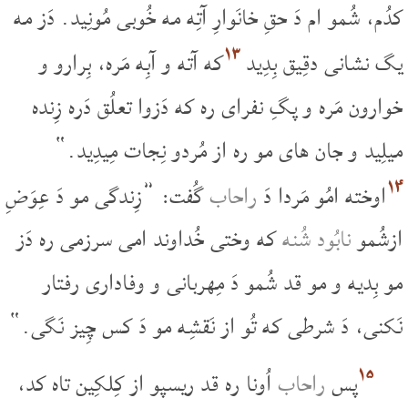
کدُم، شُمو ام دَ حقِ خانَوارِ آتِه مه خُوبی مُونِید. دَز مه
۱۳
یگ نشانی دقِیق بِدِید
که آته و آبِه مَره، بِرارو و
خوارون مَره و پگِ نفرای ره که دَزوا تعلُق دَره زِنده
میلِید و جان ھای مو ره از مُردو نِجات مِیدِید.“
۱۴
اوخته امُو مَردا دَ
راحاب
گُفت: ”زِندگی مو دَ عِوَضِ
ازشُمو
نابُود شُنه
که وختی خُداوند امی سرزمی ره دَز
مو بِدیه و مو قد شُمو دَ مِهربانی و وفاداری رفتار
نَکنی، دَ شرطی که تُو از نَقشِه مو دَ کس چِیز نَگی.“
۱۵
پس
راحاب
اُونا ره قد ریسپو از کِلکِین تاه کد،