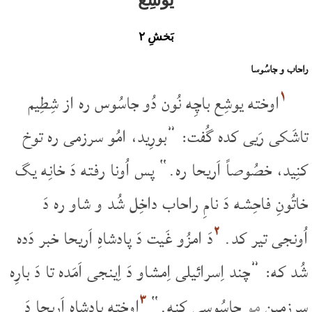
بَخشِ ۲
راحاب و جاسُوسا
۱
اوخته یوشِع باچِه نُون دُو جاسُوس ره از شِطِیم
تاشَکی رَیی کده گُفت: ”بورِید، امُو سرزمی ره توخ
کنِید، خصُوصاً اَریحا ره.“ پس اُونا رفته دَ خانِه یگ
خاتُونِ فاحِشه دَ نامِ راحاب داخِل شُد و شاو ره دَ
۲
اُونجی تیر کد.
دَ امزُو غَیت دَ پادشاهِ اَریحا خبر دَده
شُد که: ”چند اِسرائیلی اِمشاو دَ اِینجی اَمَده تا دَ بارِه
۳
سرزمِین
مو
جاسُوسی کنه.“
اوخته پادشاهِ اَریحا دَ