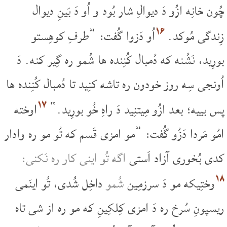
چُون خانِه ازُو دَ دیوالِ شار بُود و اُو دَ بَینِ دیوال
۱۶
زِندگی مُوکد.
اُو دَزوا گُفت: ”طرفِ کوهِستو
بورِید، نَشُنه که دُمبال کُنِنده ها شُمو ره گِیر کنه. دَ
اُونجی سِه روز خودون ره تاشه کنِید تا دُمبال کُنِنده ها
۱۷
پس بییه؛ بعد ازُو مِیتنِید دَ راهِ خُو بورِید.“
اوخته
امُو مَردا دَزُو گُفت: ”مو امزی قَسم که تُو مو ره وادار
کدی بُخوری آزاد اَستی
اگه تُو اینی کار ره نَکنی:
۱۸
وختِیکه مو دَ سرزمِین
شُمو
داخِل شُدی، تُو اینَمی
ریسپونِ سُرخ ره دَ امزی کِلکِینِ که مو ره از شی تاه