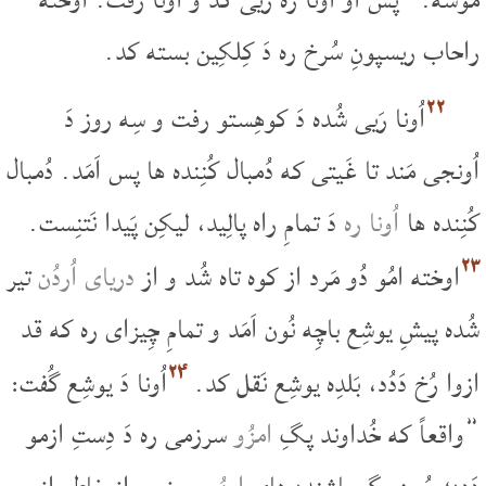
راحاب ریسپونِ سُرخ ره دَ کِلکِین بسته کد.
۲۲
اُونا رَیی شُده دَ کوهِستو رفت و سِه روز دَ
اُونجی مَند تا غَیتی که دُمبال کُنِنده ها پس اَمَد. دُمبال
کُنِنده ها
اُونا ره
دَ تمامِ راه پالِید، لیکِن پَیدا نَتنِست.
۲۳
اوخته امُو دُو مَرد از کوه تاه شُد و از
دریای اُردُن
تیر
شُده پیشِ یوشِع باچِه نُون اَمَد و تمامِ چِیزای ره که قد
۲۴
ازوا رُخ دَدُد، بَلدِه یوشِع نَقل کد.
اُونا دَ یوشِع گُفت:
”واقعاً که خُداوند پگِ
امزُو
سرزمی ره دَ دِستِ ازمو