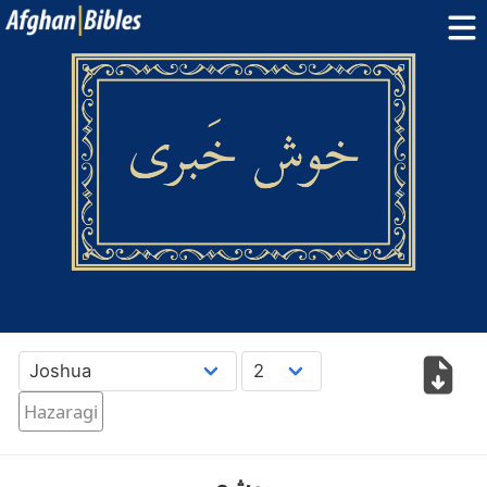
Home
Dari Bibles
Pashto Bibles
Others:
Balochi
·
Hazaragi
·
Turkmen
Phone Apps
FAQ
پښتو
دری
English
Hazaragi
یوشِع