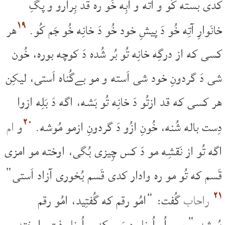
کدی بسته کُو و آته و آبِه خُو ره قد بِرارو و پگِ
۱۹
خانَوارِ آتِه خُو دَ پیشِ خود خُو دَ خانِه خُو جَم کُو.
ھر
کسی که از درگِه خانِه تُو بُر شُده دَ کوچه بوره، خُون
شی دَ گردونِ خود شی اَسته و مو بےگُناه اَستی، لیکِن
هر کسی که قد ازتُو دَ خانِه تُو بَشه، اگه دَ بَلِه ازوا
۲۰
دِست باله شُنه، خُونِ ازُو دَ گردونِ ازمو مُوشه.
و
ام
اگه تُو از نَقشِه مو دَ کس چِیزی بُگی، اوخته مو امزی
قَسم که تُو مو ره وادار کدی قَسم بُخوری آزاد اَستی“
۲۱
راحاب
گُفت: ”امُو رقم که گُفتِید، امُو رقم
مُوشه.“ پس اُو اُونا ره رَیی کد و اُونا رفت. اوخته