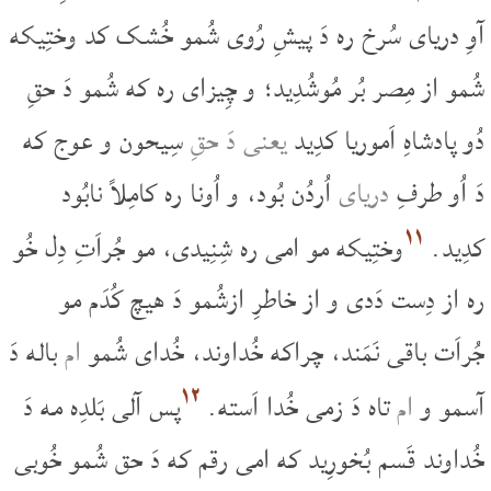
آوِ دریای سُرخ ره دَ پیشِ رُوی شُمو خُشک کد وختِیکه
شُمو از مِصر بُر مُوشُدِید؛ و چِیزای ره که شُمو دَ حقِ
دُو پادشاهِ اَموریا کدِید
یعنی دَ حقِ
سِیحون و عوج که
دَ اُو طرفِ
دریای
اُردُن بُود، و اُونا ره کامِلاً نابُود
۱۱
کدِید.
وختِیکه مو امی ره شِنِیدی، مو جُراَتِ دِل خُو
ره از دِست دَدی و از خاطرِ ازشُمو دَ هیچ کُدَم مو
جُراَت باقی نَمَند، چراکه خُداوند، خُدای شُمو
ام
باله دَ
۱۲
آسمو و
ام
تاه دَ زمی خُدا اَسته.
پس آلی بَلدِه مه دَ
خُداوند قَسم بُخورِید که امی رقم که دَ حق شُمو خُوبی