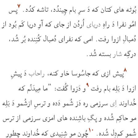
۷
بُوٹه های کتان که دَ سرِ بام چِیندُد، تاشه کدُد.
پس
امُو نفرا دَ راهِ
دریای
اُردُن از جای که آوِ دریا کَم بُود از
دُمبالِ ازوا رفت. امی که نفرای دُمبال کُنِنده بُر شُد،
درگِه
شار
بسته شُد.
۸
پیش ازی که جاسُوسا خاو کنه،
راحاب
دَ پیشِ
۹
ازوا دَ بَلِه بام رفت
و دَزوا گُفت: ”ما مِیدَنُم که
خُداوند
اِی
سرزمی ره دَز شُمو دَده و ترسِ ازشُمو دَ بَلِه
مو حاکِم شُده و پگِ باشِنده های امزی سرزمی از ترس
۱۰
شُمو کم‌دِل شُده.
چُون مو شِنِیدی که خُداوند چِطور