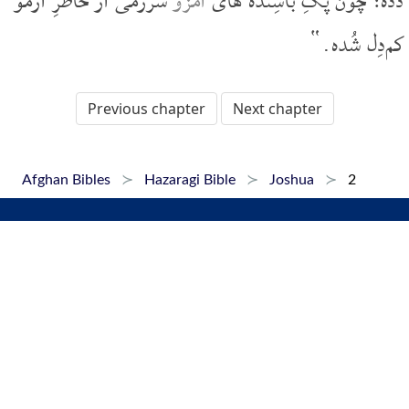
دَده؛ چُون پگِ باشِنده های
امزُو
سرزمی از خاطرِ ازمو
کم‌دِل شُده.“
Previous chapter
Next chapter
Afghan Bibles
Hazaragi Bible
Joshua
2
Home
Dari Bibles
Pashto Bibles
Hazaragi Bibles
Phone Apps
FAQ
+1 647 479 6927
Copyright © 2015-2026 Afghan Bibles. All rights reserved