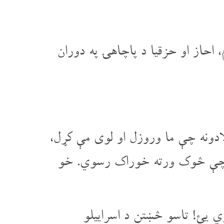
 احاز او حزقیا د پاچاهۍ په دوران
ادونه چې ما وروزل او لوی مې کړل،
ي چې څوک ورته خوراک رسوي. خو
ي یئ! تاسو څښتن د اسراییلو