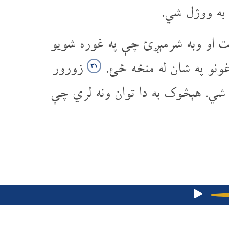
 به ووژل شي.
ت او وبه شرمېږئ چې په غوره شویو
باغونو په شان له منځه ځئ.
زورور
۳۱
ړ شي. هېڅوک به دا توان ونه لري چې
Afghan Bibles
Pashto Bibles
Afghan 2023
Isai