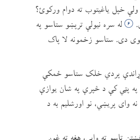
ولې خپل یاغیتوب ته دوام ورکوئ؟
ی.
له سره نیولې تر‌پښو ستاسو په
۶
وی دی. ستاسو زخمونه لا پاک
وړاندې پردي خلک ستاسو ځمکې
 په پټي کې د څپرې په شان یوازې
وای پریښي، نو اورشلیم به د
تن تاسو ته وایي، هغه ته غوږ