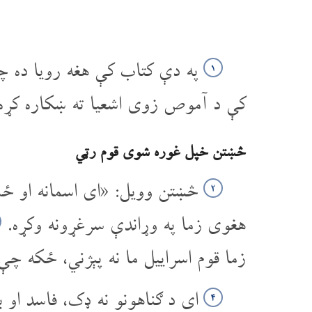
په دې کتاب کې هغه رویا ده چې 
۱
کې د آموص زوی اشعیا ته ښکاره کړه
څښتن خپل غوره شوی قوم رټي
څښتن وویل: «ای اسمانه او ځم
۲
هغوی زما په وړاندې سرغړونه وکړه.
زما قوم اسراییل ما نه پېژني، ځکه چې
ای د ګناهونو نه ډک، فاسد او 
۴