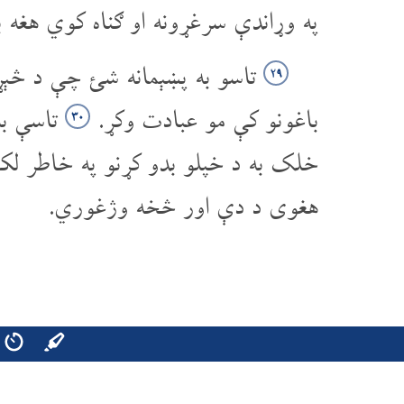
په وړاندې سرغړونه او ګناه کوي هغه
تاسو به پښېمانه شئ چې د څې
۲۹
باغونو کې مو عبادت وکړ.
تاسې به 
۳۰
خلک به د خپلو بدو کړنو په خاطر لکه
هغوی د دې اور څخه وژغوري.