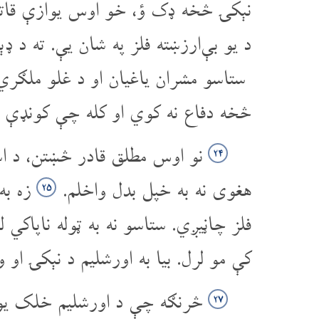
نېکۍ څخه ډک ؤ، خو اوس یوازې قاتل
د یو بې‌ارزښته فلز په شان یې. ته د
ستاسو مشران یاغیان او د غلو ملګري
څخه دفاع نه کوي او کله چې کونډې 
نو اوس مطلق قادر څښتن، د اس
۲۴
هغوی نه به خپل بدل واخلم.
زه به
۲۵
فلز چاڼیږي. ستاسو نه به ټوله ناپاکي 
کې مو لرل. بیا به اورشلیم د نېکۍ او 
څرنګه چې د اورشلیم خلک یوځ
۲۷