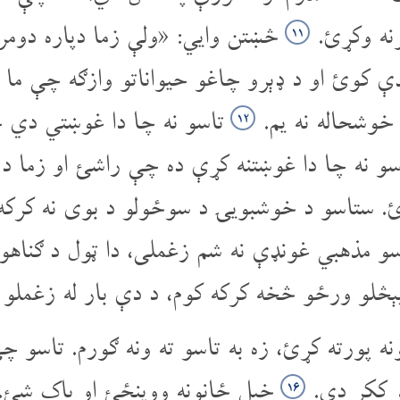
رنه وکړئ.
څښتن وایي: «ولې زما دپاره دومره
۱۱
ې کوئ او د ډېرو چاغو حیواناتو وازګه چې ما ت
 خوشحاله نه یم.
تاسو نه چا دا غوښتي دي چې
۱۲
سو نه چا دا غوښتنه کړې ده چې راشئ او زما د
ړئ. ستاسو د خوشبویۍ د سوځولو د بوی نه کرکه
و مذهبي غونډې نه شم زغملی، دا ټول د ګناهو
پېڅلو ورځو څخه کرکه کوم، د دې بار له زغمل
نه پورته کړئ، زه به تاسو ته ونه ګورم. تاسو 
و ککړ دي.
خپل ځانونه ووینځئ او پاک شئ. 
۱۶