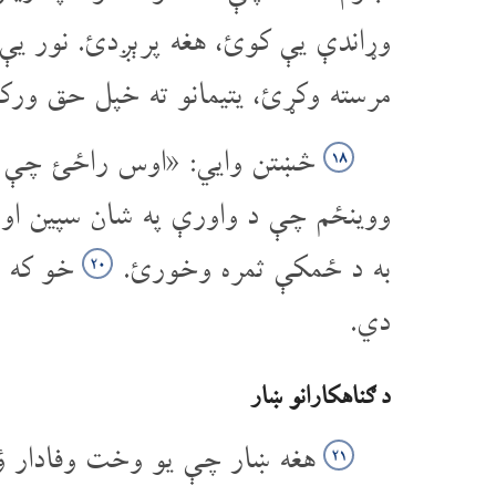
وړاندې یې کوئ، هغه پرېږدئ. نور یې
مرسته وکړئ، یتیمانو ته خپل حق ورک
څښتن وایي: «اوس راځئ چې دا
۱۸
ووینځم چې د واورې په شان سپین او
به د ځمکې ثمره وخورئ.
خو که ت
۲۰
دي.
د ګناهکارانو ښار
هغه ښار چې یو وخت وفادار ؤ
۲۱