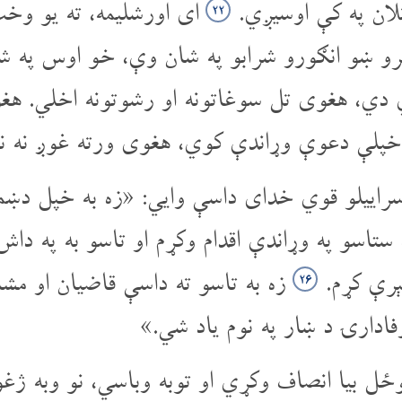
ان په کې اوسیږي.
ای اورشلیمه، ته یو وخ
۲۲
 ډېرو ښو انګورو شرابو په شان وې، خو اوس په
 دي، هغوی تل سوغاتونه او رشوتونه اخلي. هغو
خپلې دعوې وړاندې کوي، هغوی ورته غوږ نه ن
راییلو قوي خدای داسې وایي: «زه به خپل دښم
 ستاسو په وړاندې اقدام وکړم او تاسو به په د
لېرې کړم.
زه به تاسو ته داسې قاضیان او مش
۲۶
وفادارۍ د ښار په نوم یاد شي.»
ل بیا انصاف وکړي او توبه وباسي، نو وبه ژ