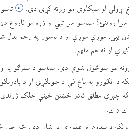
خ اړولی او سپکاوی مو ورته کړی دی.
تاسو 
۵
 سزا ووینئ؟ ستاسو سر ټپي او زړه مو ناروغ د
دن ټپي، موړې موړې او د ناسور په زخم بدل ش
یږي او نه هم ملهم.
ونه مو سوځول شوي دي. ستاسو د سترګو په 
که د انګورو په باغ کې د جونګړې او د بادرنګو
ه چېرې مطلق قادر څښتن ځینې خلک ژوندي نه 
وی وای.
ک لکه د سدوم او عمورې په شان دي. څه چې څښ