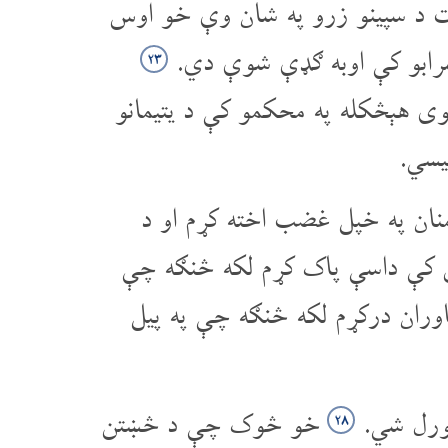
ت د سپینو زرو په شان وې خو اوس
 شرابو کې اوبه ګډې شوې دي.
۲۳
ی هېڅکله په محکمو کې د یتیمانو
یسي.
نان په خپل غضب اخته کړم او د
اش کې داسې پاک کړم لکه څنګه چې
اوران درکړم لکه څنګه چې په پیل
غورل شي.
خو څوک چې د څښتن
۲۸