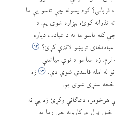
 قربانۍ؟ کوم پسونه چې تاسو یې ما
ه نذرانه کوئ، بېزاره شوی یم. د
 کله تاسو ما ته د عبادت دپاره
 عبادتځای تر‌پښو لاندې کړئ؟
۱۳
 لرم. زه ستاسو د نوې میاشتې
نو له امله فاسدې شوې دي.
زه
۱۴
و څخه ستړی شوی یم.
چې هرڅومره دعاګانې وکړئ زه یې نه
خپل ټول بد کارونه چې زما په