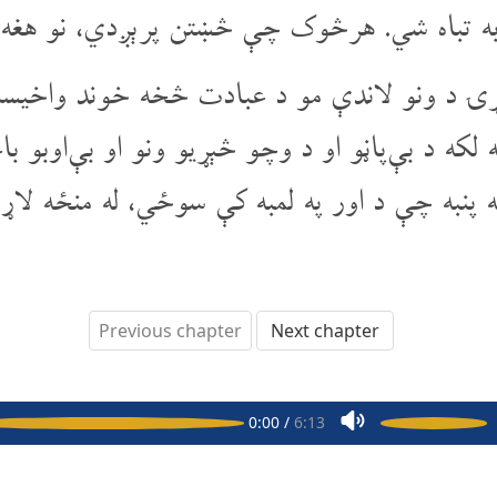
 به تباه شي. هرڅوک چې څښتن پرېږدي، نو هغه
ړۍ د ونو لاندې مو د عبادت څخه خوند واخیس
لکه د بې‌پاڼو او د وچو څېړیو ونو او بې‌اوبو 
 پنبه چې د اور په لمبه کې سوځي، له منځه لا
Previous chapter
Next chapter
ah
1
0:00
/
6:13