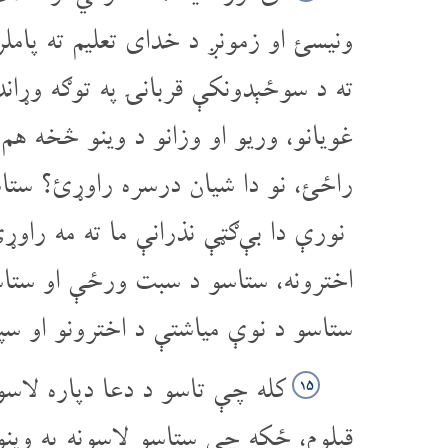
ونیسئ او زمونږ د خدای تعلیم ته پامل
ته د سوځېدونکې قربانۍ په توګه وړاند
غویانو، وریو او وزانو د وینو څخه هم
راځئ، نو دا شیان درسره راوړئ؟ ستا
نورې دا بې‌ګټې نذرانې ما ته مه راو
اخترونه، ستاسو د سبت ورځې او ستاس
ستاسو د نوې میاشتې د اخترونو او س
کله چې تاسو د دعا دپاره لاسو
۱۵
قبلوم، ځکه چې ستاسو لاسونه په وین