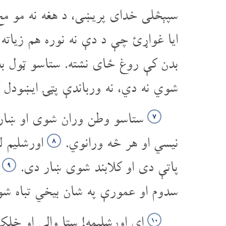
سپېڅلی خدای پریښی، د هغه نه مو م
ایا غواړئ چې د دې نه نوره هم زیاته
بدن کې روغ ځای نشته. ستاسو ټول ب
شوي نه دي، نه ورباندې پټۍ ایښودل ک
ستاسو وطن وران شوی او ښار
۷
نیسي او هر څه ورانوي.
اورشلیم ل
۸
پاتې دی او کلابند شوی ښار دی.
ک
۹
سدوم او عمورې په شان بیخي تباه ش
ای اورشلیمه! ستا والي او خل
۱۰