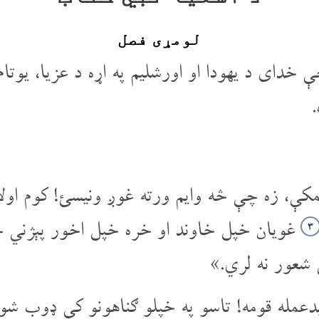
لومړی فصل
خدای د یهودا او اورشلیم په اړه د عزیا، یوتام،
.
کې، زه چې څه وایم ورته غوږ ونیسئ! کوم اول
غویان خپل خاوند او خره خپل اخور پېژن
۳
 شعور نه لري.»
بدعمله قومه! تاسو په خپلو ګناهونو کې ډوب شو