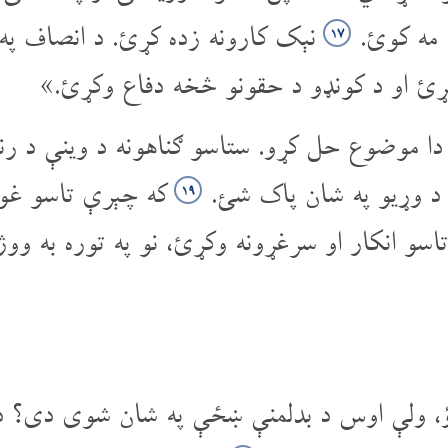
 مه کوئ.
نېک کارونه زده کړئ. د انصاف په 
۱۷
ړئ او د کونډو د حقونو څخه دفاع وکړئ.»
 موضوع حل کړو. ستاسو ګناهونه د وینې د رن
 د وړیو په شان پاک شئ.
که چېرې تاسو غو
۱۹
اسو انکار او سرغړونه وکړئ، نو په توره به و
، ولې اوس د بدلمنې ښځې په شان شوی دی؟ د