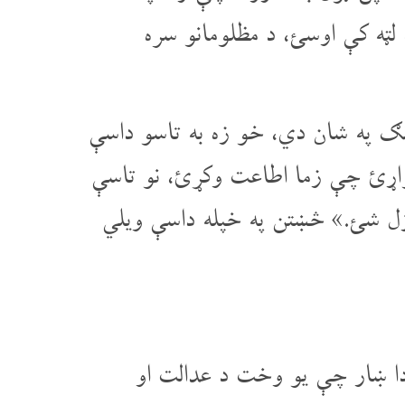
لټه کې اوسئ، د مظلومانو سره
ګ په شان دي، خو زه به تاسو داسې
اړئ چې زما اطاعت وکړئ، نو تاسې
وژل شئ.» څښتن په خپله داسې ویلي
ا ښار چې یو وخت د عدالت او