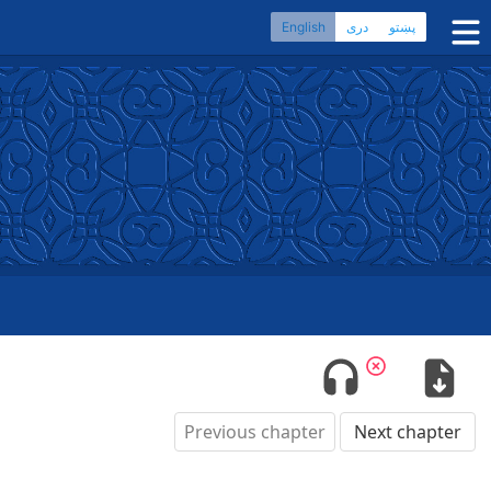
پښتو
دری
English
Home
Dari Bibles
Pashto Bibles
Others:
Balochi
·
Hazaragi
·
Turkmen
Phone Apps
FAQ
Previous chapter
Next chapter