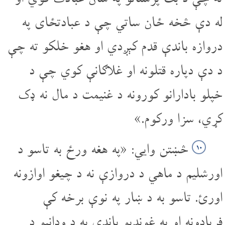
له دې څخه ځان ساتي چې د عبادتځای په
دروازه باندې قدم کېږدي او هغو خلکو ته چې
د دې دپاره قتلونه او غلاګانې کوي چې د
خپلو بادارانو کورونه د غنیمت د مال نه ډک
کړي، سزا ورکوم.»
څښتن وایي: «په هغه ورځ به تاسو د
۱۰
اورشلیم د ماهي د دروازې نه د چیغو اوازونه
اورئ. تاسو به د ښار په نوې برخه کې
فریادونه او په غونډیو باندې به د ودانیو د