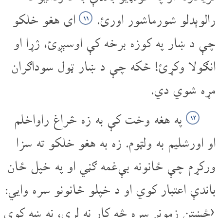
رالوېدلو شورماشور اورئ.
ای هغو خلکو
۱۱
چې د ښار په کوزه برخه کې اوسېږئ، ژړا او
انګولا وکړئ! ځکه چې د ښار ټول سوداګران
مړه شوي دي.
په هغه وخت کې به زه څراغ راواخلم
۱۲
او اورشلیم به ولټوم. زه به هغو خلکو ته سزا
ورکړم چې ځانونه بې‌غمه ګڼي او په خپل ځان
باندې اعتبار کوي او د خپلو ځانونو سره وایي:
‹څښتن زمونږ سره څه کار نه لري، نه ښه کوي