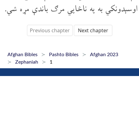
اوسېدونکي به په ناڅاپي مرګ باندې مړه شي.
Previous chapter
Next chapter
Afghan Bibles
Pashto Bibles
Afghan 2023
Zephaniah
1
Home
Dari Bibles
Pashto Bibles
Hazaragi Bibles
Phone Apps
FAQ
+1 647 479 6927
Copyright © 2015-2026 Afghan Bibles. All rights reserved