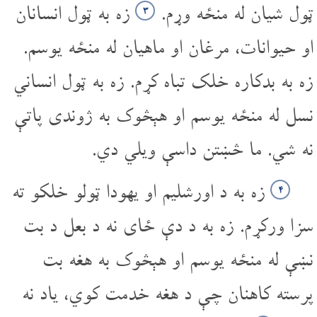
ټول شیان له منځه وړم.
زه به ټول انسانان
۳
او حیوانات، مرغان او ماهیان له منځه یوسم.
زه به بدکاره خلک تباه کړم. زه به ټول انساني
نسل له منځه یوسم او هېڅوک به ژوندی پاتې
نه شي. ما څښتن داسې ویلي دي.
زه به د اورشلیم او یهودا ټولو خلکو ته
۴
سزا ورکړم. زه به د دې ځای نه د بعل د بت
نښې له منځه یوسم او هېڅوک به هغه بت
پرسته کاهنان چې د هغه خدمت کوي، یاد نه