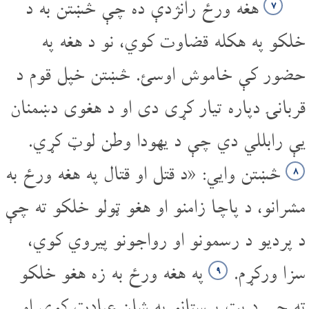
هغه ورځ رانژدې ده چې څښتن به د
۷
خلکو په هکله قضاوت کوي، نو د هغه په
حضور کې خاموش اوسئ. څښتن خپل قوم د
قربانۍ دپاره تیار کړی دی او د هغوی دښمنان
یې رابللي دي چې د یهودا وطن لوټ کړي.
څښتن وایي: «د قتل او قتال په هغه ورځ به
۸
مشرانو، د پاچا زامنو او هغو ټولو خلکو ته چې
د پردیو د رسمونو او رواجونو پیروي کوي،
سزا ورکړم.
په هغه ورځ به زه هغو خلکو
۹
ته چې د بت پرستانو په شان عبادت کوي او