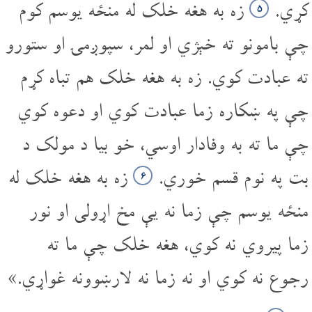
کړي.
زه به هغه خلک له منځه یوسم کوم
۵
چې بامونو ته خېژي او لمر، سپوږمۍ او ستورو
ته عبادت کوي. زه به هغه خلک هم تباه کړم
چې په ښکاره زما عبادت کوي او دعوه کوي
چې ما ته به وفادار اوسي، خو بیا د مولک د
بت په نوم قسم خوري.
زه به هغه خلک له
۶
منځه یوسم چې زما نه یې مخ اړولی او نور
زما پیروي نه کوي، هغه خلک چې ما ته
رجوع نه کوي او نه زما نه لارښوونه غواړي.»