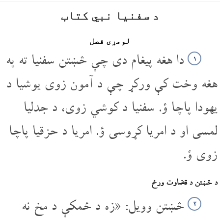
د سفنیا نبي کتاب
لومړی فصل
دا هغه پیغام دی چې څښتن سفنیا ته په
۱
هغه وخت کې ورکړ چې د آمون زوی یوشیا د
یهودا پاچا ؤ. سفنیا د کوشي زوی، د جدلیا
لمسی او د امریا کړوسی ؤ. امریا د حزقیا پاچا
زوی ؤ.
د څښتن د قضاوت ورځ
څښتن وویل: «زه د ځمکې د مخ نه
۲