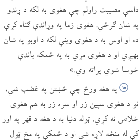
داسې مصیبت راولم چې هغوی به لکه د ړندو
په شان ګرځي. هغوی زما په وړاندې ګناه کړې
ده او اوس به د هغوی وینې لکه د اوبو په شان
بهیږي او د هغوی مړي به په ځمکه باندې
خوسا شوي پراته وي.»
په هغه ورځ چې څښتن په غضب شي،
۱۸
نو د هغوی سپین زر او سره زر به هم هغوی
خلاص نه کړي. ټوله دنیا به د هغه د قهر په اور
کې له منځه لاړه شي او د ځمکې په مخ ټول