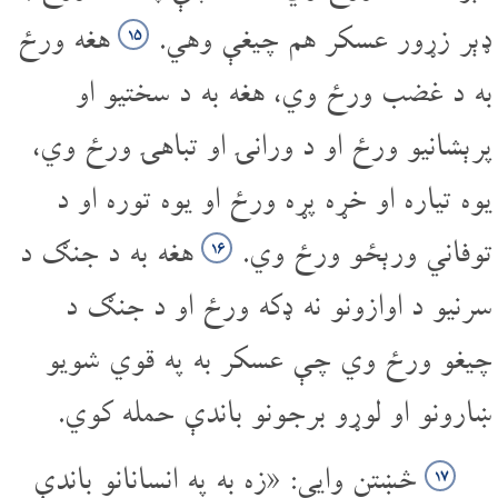
ډېر زړور عسکر هم چیغې وهي.
هغه ورځ
۱۵
به د غضب ورځ وي، هغه به د سختیو او
پرېشانیو ورځ او د ورانۍ او تباهۍ ورځ وي،
یوه تیاره او خړه پړه ورځ او یوه توره او د
توفاني ورېځو ورځ وي.
هغه به د جنګ د
۱۶
سرنیو د اوازونو نه ډکه ورځ او د جنګ د
چیغو ورځ وي چې عسکر به په قوي شویو
ښارونو او لوړو برجونو باندې حمله کوي.
څښتن وایي: «زه به په انسانانو باندې
۱۷