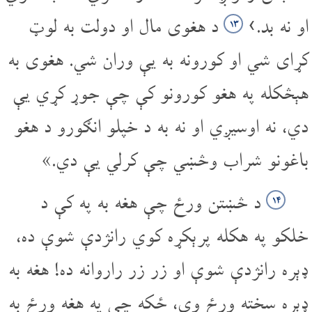
او نه بد.›
د هغوی مال او دولت به لوټ
۱۳
کړای شي او کورونه به یې وران شي. هغوی به
هېڅکله په هغو کورونو کې چې جوړ کړي یې
دي، نه اوسیږي او نه به د خپلو انګورو د هغو
باغونو شراب وڅښي چې کرلي یې دي.»
د څښتن ورځ چې هغه به په کې د
۱۴
خلکو په هکله پرېکړه کوي رانژدې شوې ده،
ډېره رانژدې شوې او زر زر راروانه ده! هغه به
ډېره سخته ورځ وي، ځکه چې په هغه ورځ به