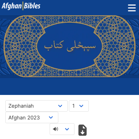
Home
Dari Bibles
Pashto Bibles
Others:
Balochi
·
Hazaragi
·
Turkmen
Phone Apps
FAQ
پښتو
دری
English