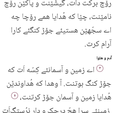
رۆچ برکت دات، گیشّێنت و پاکێن رۆچ
نامێنت، چێا که هُدایا همے رۆچا چه
اے سجّهێن هستیئے جۆڑ کنگئے کارا
آرام کرت.
آدم و هئوا
اے زمین و آسمانئے کِسّه اَت که
۴
جۆڑ کنگ بوتنت. آ وهدا که هُداوندێن
هُدایا زمین و آسمان جۆڑ کرتنت،
۵
زمینئے سرا هچّ درچک و دار نرُستگ‌اَت