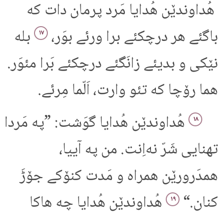
هُداوندێن هُدایا مَرد پرمان دات که
باگئے هر درچکئے برا ورئے بوَر،
بله
۱۷
نێکی و بدیئے زانَگئے درچکئے بَرا مئوَر.
هما رۆچا که تئو وارت، اَلّما مِرئے.
هُداوندێن هُدایا گوَشت: ”په مَردا
۱۸
تهنایی شَرّ نه‌اِنت. من په آییا،
همدَرورێن همراه و مَدت کنۆکے جۆڑَ
کنان.“
هُداوندێن هُدایا چه هاکا
۱۹