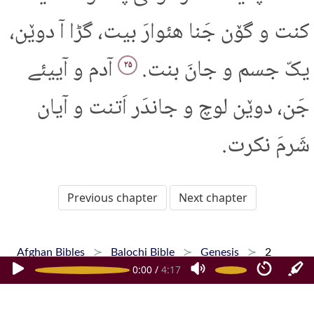
کنت و گۆن جَنا هئوارَ بیت، گڑا آ دوێن،
یکّ جسم و جانَ بنت.
آدم و آییئے
۲۵
جَن، دوێن لوچ و جاندَر اَتنت و آیان
شَرمَ نکرت.
Previous chapter
Next chapter
Afghan Bibles
Balochi Bible
Genesis
2
0:00
/
4:17
Home
Dari Bibles
Pashto Bibles
Hazaragi Bibles
Phone Apps