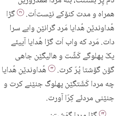
نام پِر بستنت، بله مردا همدَرورێن
همراه و مدت کنۆکے نێست‌اَت.
گڑا
۲۱
هُداوندێن هُدایا مَرد گرانێن وابے سرا
دات. مَرد که واب اَت گڑا هُدایا آییئے
یکّ پهلوگے کَشِّت و هالیگێن جاهی
گۆن گۆشتا پُرّ کرت.
هُداوندێن هُدایا
۲۲
چه مردا کَشّتگێن پهلوگ جنێنے کرت و
جنێنی مردئے کِرّا آورت.
گڑا مردا گوَشت:
۲۳