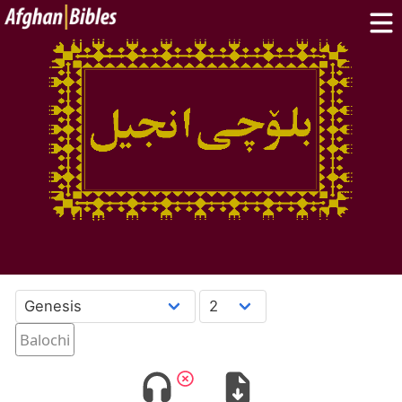
Home
Dari Bibles
Pashto Bibles
Others:
Balochi
·
Hazaragi
·
Turkmen
Phone Apps
FAQ
پښتو
دری
English
Balochi