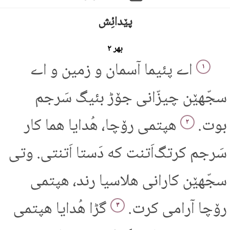
پێدائِش
بهر ۲
اے پئیما آسمان و زمین و اے
۱
سجّهێن چیزّانی جۆڑ بئیگ سَرجم
بوت.
هپتمی رۆچا، هُدایا هما کار
۲
سَرجم کرتگ‌اَتنت که دَستا اَتنتی. وتی
سجّهێن کارانی هلاسیا رند، هپتمی
رۆچا آرامی کرت.
گڑا هُدایا هپتمی
۳