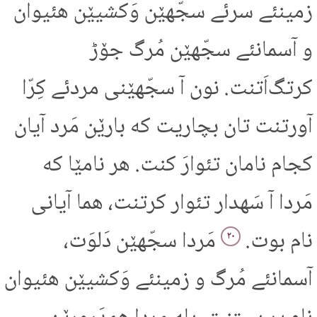
زمینئے سرئے سجّهێن وَکشیێن هئیوان
و آسمانئے سجّهێن مُرگ جۆڑ
کرتگ‌اَتنت. نون آ سجّهێنی مردئے کِرّا
آورتنت تان بچاریت که بارێن مَرد آیان
کجام نامان تئوارَ کنت. هر نامێا که
مَردا آ سَهدار تئوار کرتنت، هما آیانی
نام بوت.
مَردا سجّهێن دَلوَت،
۲۰
آسمانئے مُرگ و زمینئے وَکشیێن هئیوان