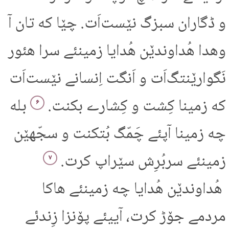
و ڈگاران سبزگ نێست‌اَت. چێا که تان آ
وهدا هُداوندێن هُدایا زمینئے سرا هئور
نَگوارێنتگ‌اَت و اَنگت اِنسانے نێست‌اَت
که زمینا کِشت و کِشارے بکنت.
بله
۶
چه زمینا آپئے چَمّگ بُتکنت و سجّهێن
زمینئے سربُرِش سێراپ کرت.
۷
هُداوندێن هُدایا چه زمینئے هاکا
مردمے جۆڑ کرت، آییئے پۆنزا زِندئے