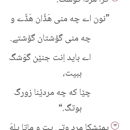
”نون اے چه منی هَڈّان هَڈّے و
چه منی گۆشتان گۆشتے.
اے باید اِنت جنێن گوَشگ
ببیت،
چێا که چه مردێنا زورگ
بوتگ.“
پمێشکا مرد وتی پت و ماتا یلهَ
۲۴