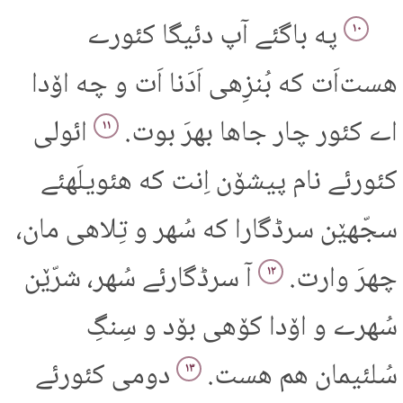
په باگئے آپ دئیگا کئورے
۱۰
هست‌اَت که بُنزِهی اَدَنا اَت و چه اۆدا
اے کئور چار جاها بهرَ بوت.
ائولی
۱۱
کئورئے نام پیشۆن اِنت که هئویلَهئے
سجّهێن سرڈگارا که سُهر و تِلاهی مان،
چهرَ وارت.
آ سرڈگارئے سُهر، شرّێن
۱۲
سُهرے و اۆدا کۆهی بۆد و سِنگِ
سُلئیمان هم هست.
دومی کئورئے
۱۳