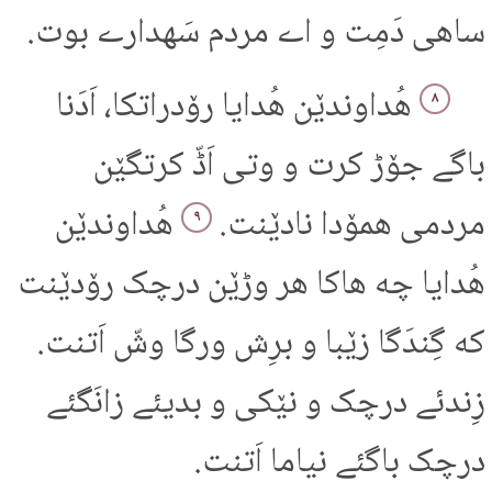
ساهی دَمِت و اے مردم سَهدارے بوت.
هُداوندێن هُدایا رۆدراتکا، اَدَنا
۸
باگے جۆڑ کرت و وتی اَڈّ کرتگێن
مردمی همۆدا نادێنت.
هُداوندێن
۹
هُدایا چه هاکا هر وڑێن درچک رۆدێنت
که گِندَگا زێبا و برِش ورگا وشّ اَتنت.
زِندئے درچک و نێکی و بدیئے زانَگئے
درچک باگئے نیاما اَتنت.