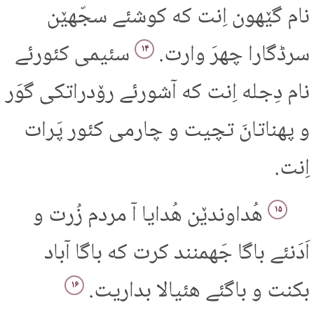
نام گێهون اِنت که کوشئے سجّهێن
سرڈگارا چهرَ وارت.
سئیمی کئورئے
۱۴
نام دِجله اِنت که آشورئے رۆدراتکی گوَر
و پهناتانَ تچیت و چارمی کئور پَرات
اِنت.
هُداوندێن هُدایا آ مردم زُرت و
۱۵
اَدَنئے باگا جَهمنند کرت که باگا آباد
بکنت و باگئے هئیالا بداریت.
۱۶