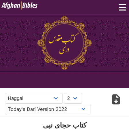
Home
Dari Bibles
Pashto Bibles
Others:
Balochi
·
Hazaragi
·
Turkmen
Phone Apps
FAQ
پښتو
دری
English
کتاب حجای نبی