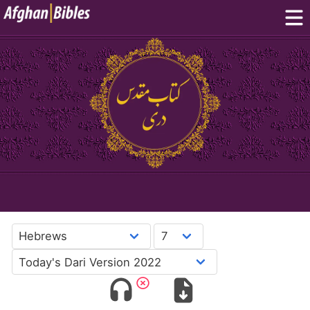
Home
Dari Bibles
Pashto Bibles
Others:
Balochi
·
Hazaragi
·
Turkmen
Phone Apps
FAQ
پښتو
دری
English