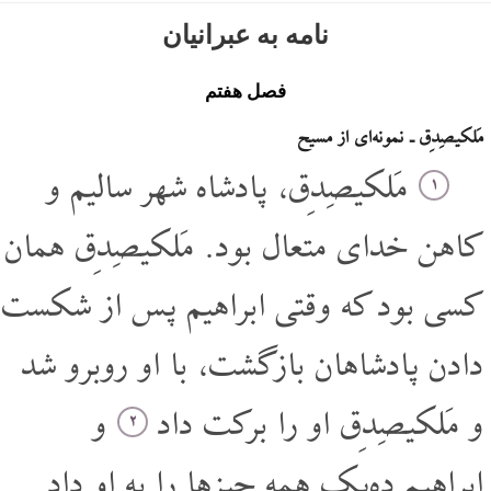
نامه به عبرانیان
فصل هفتم
مَلکیصِدِق ـ نمونه‌ای از مسیح
مَلکیصِدِق، پادشاه شهر سالیم و
۱
کاهن خدای متعال بود. مَلکیصِدِق همان
کسی بود که وقتی ابراهیم پس از شکست
دادن پادشاهان بازگشت، با او روبرو شد
و مَلکیصِدِق او را برکت داد
و
۲
ابراهیم ده‌یک همه چیزها را به او داد.