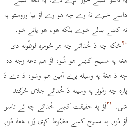
په تاسو کښے خور کړے دے، په هغۀ کښے
داسے خبرے نۀ وے چه هو وے اَؤ بيا وروستو په
نه کښے بدلے شوے بلکه هو، هو پاتے شو.
۲۰
ځکه چه دَ خُدائے چه هر څومره لوظُونه دى
هغه په مسيح کښے هو شُو، اَؤ هم دغه وجه ده
چه دَ هغۀ په وسيله پرے آمين هم وشو، دَ دے دَ
پاره چه زمُونږ په وسيله دَ خُدائے جلال څرګند
۲۱
شى.
اَؤ په حقيقت کښے خُدائے چه ئے تاسو
اَؤ مُونږ په مسيح کښے مظبُوط کړى يُو، هغۀ مُونږ