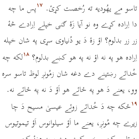
۱۷
تاسو مے يهُوديه ته رُخصت کړئ.
پس ما چه
دا اِراده کړے وه نو آيا زَۀ ګنى خپلے اِرادے څۀ
زر زر بدلوم؟ اؤ زۀ دَ يو دُنياوى سړى په شان خپله
۱۸
اِراده هو په نه اؤ نه په هو کښے بدلوم؟
لکه چه
خُدائے رښتينے دے دغه شان زمُونږ لوظ تاسو سره
وو، يعنے دَ هو په ځائے هو اَؤ دَ نه په ځائے نه.
۱۹
ځکه چه دَ خُدائے زوئے عيسىٰ مسيح دَ چا
زيرے چه مُونږ، يعنے ما اَؤ سيلوانوس اَؤ تيموتيوس