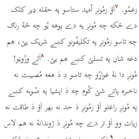
۷
زغمُو.
اَؤ زمُونږ اُميد ستاسو په حقله ډير کلک
دے ځکه چه مُونږ په دے پوهه يُو چه څۀ رنګ
چه تاسو زمُونږ په تکليفُونو کښے شريک يئ، هم
۸
دغه شان په تسلئ کښے هم يئ.
اَئے ورُوڼو!
مُونږ دا نۀ غواړُو چه تاسو دِ دَ هغه مُصيبت نه
ناخبره پاتے شئ کُوم چه دَ ايشيا په صُوبه کښے
په مُونږ راغلو اَؤ زمُونږ دَ حد نه بهر اَؤ دَ طاقت نه
زيات وو اَؤ تر دے چه مُونږ دَ ژوندانۀ نه هم لاس
۹