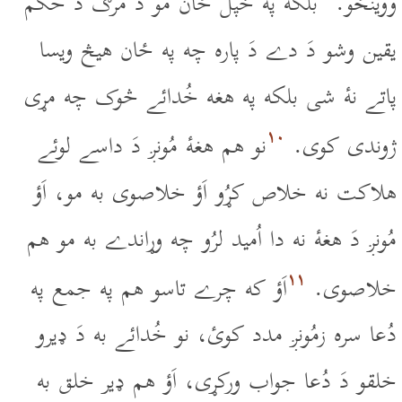
ووينځو.
بلکه په خپل ځان مو دَ مرګ دَ حُکم
يقين وشو دَ دے دَ پاره چه په ځان هيڅ ويسا
پاتے نۀ شى بلکه په هغه خُدائے څوک چه مړى
۱۰
ژوندى کوى.
نو هم هغۀ مُونږ دَ داسے لوئے
هلاکت نه خلاص کړُو اَؤ خلاصوى به مو، اَؤ
مُونږ دَ هغۀ نه دا اُميد لرُو چه وړاندے به مو هم
۱۱
خلاصوى.
اَؤ که چرے تاسو هم په جمع په
دُعا سره زمُونږ مدد کوئ، نو خُدائے به دَ ډيرو
خلقو دَ دُعا جواب ورکړى، اَؤ هم ډير خلق به