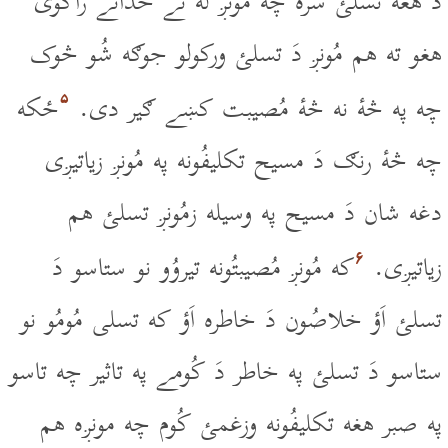
دَ هغه تسلئ سره چه مُونږ له ئے خُدائے راکوى
هغو ته هم مُونږ دَ تسلئ ورکولو جوګه شُو څوک
۵
چه په څۀ نه څۀ مُصيبت کښے ګير دى.
ځکه
چه څۀ رنګ دَ مسيح تکليفُونه په مُونږ زياتيږى
دغه شان دَ مسيح په وسيله زمُونږ تسلئ هم
۶
زياتيږى.
که مُونږ مُصيبتُونه تيروُو نو ستاسو دَ
تسلئ اَؤ خلاصُون دَ خاطره اَؤ که تسلى مُومُو نو
ستاسو دَ تسلئ په خاطر دَ کُومے په تاثير چه تاسو
په صبر هغه تکليفُونه وزغمئ کُوم چه مونږه هم