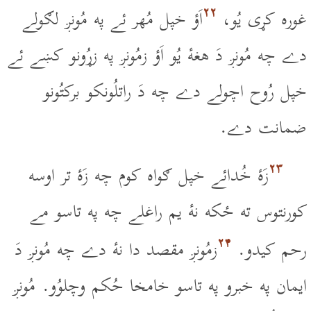
۲۲
غوره کړى يُو،
اَؤ خپل مُهر ئے په مُونږ لګولے
دے چه مُونږ دَ هغۀ يُو اَؤ زمُونږ په زړُونو کښے ئے
خپل رُوح اچولے دے چه دَ راتلُونکو برکتُونو
ضمانت دے.
۲۳
زَۀ خُدائے خپل ګواه کوم چه زَۀ تر اوسه
کورنتوس ته ځکه نۀ يم راغلے چه په تاسو مے
۲۴
رحم کيدو.
زمُونږ مقصد دا نۀ دے چه مُونږ دَ
ايمان په خبرو په تاسو خامخا حُکم وچلوُو. مُونږ