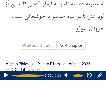
ته معلُومه ده چه تاسو په ايمان کښے قائم يئ اَؤ
مُونږ تش تاسو سره ستاسو دَ خوشحالئ سبب
جوړيدل غواړُو.
Previous chapter
Next chapter
Afghan Bibles
Pashto Bibles
Afghan 2023
2 Corinthians
1
0:00
/
5:28
Home
Dari Bibles
Pashto Bibles
Hazaragi Bibles
Phone Apps
FAQ
+1 647 479 6927
Copyright © 2015-2026 Afghan Bibles. All rights reserved