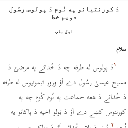
دَ کورنتيانو په نُوم دَ پولوس رسُول
دويم خط
اول باب
سلام
۱
دَ پولوس له طرفه چه دَ خُدائے په مرضئ دَ
مسيح عيسىٰ رسُول دے اَؤ ورور تيموتيوس له طرفه
دَ خُدائے دَ هغه جماعت په نُوم کُوم چه په
کورنتوس کښے دے اَؤ دَ ټولو اخيه دَ پاکانو په
۲
نُوم،
زمُونږ دَ پلار خُدائے اَؤ دَ مالِک عيسىٰ