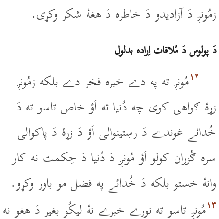
زمُونږ دَ آزاديدو دَ خاطره دَ هغۀ شکر وکړى.
دَ پولوس دَ مُلاقات اِراده بدلول
۱۲
مُونږ ته په دے خبره فخر دے بلکه زمُونږ
زړۀ ګواهى کوى چه دُنيا ته اَؤ خاص تاسو ته دَ
خُدائے غوندے دَ رښتينوالى اَؤ دَ زړۀ دَ پاکوالى
سره ګُزران کولو اَؤ مُونږ دَ دُنيا دَ حِکمت نه کار
وانۀ خستو بلکه دَ خُدائے په فضل مو باور وکړو.
۱۳
مُونږ تاسو ته نورے خبرے نۀ ليکُو بغير دَ هغو نه