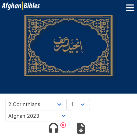
Home
Dari Bibles
Pashto Bibles
Others:
Balochi
·
Hazaragi
·
Turkmen
Phone Apps
FAQ
پښتو
دری
English