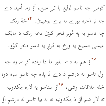
کومے چه تاسو لولئ يا ئے منئ، اَؤ زما اُميد دے
۱۴
چه تر آخره پورے به پرے پوهيږئ.
څۀ رنګ
چه تاسو به په مُونږ فخر کوئ دغه رنګ دَ مالِک
عيسىٰ مسيح په ورځ به مُونږ په تاسو فخر کوُو.
۱۵
اَؤ هم په دے باور ما دا اِراده کړے وه چه
اول تاسو له درشم دَ دے دَ پاره چه تاسو سره دوه
۱۶
ځله ملاقات وشى،
اَؤ ستاسو په لاره مِکدونيه
ته لاړ شم اَؤ دَ مِکدونيه نه به بيا تاسو له درشم اَؤ