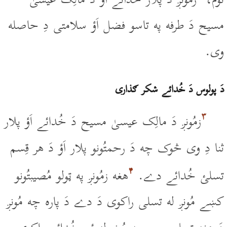
مسيح دَ طرفه په تاسو فضل اَؤ سلامتى دِ حاصله
وى.
دَ پولوس دَ خُدائے شکر ګذاری
۳
زمُونږ دَ مالِک عيسىٰ مسيح دَ خُدائے اَؤ پلار
ثنا دِ وى څوک چه دَ رحمتُونو پلار اَؤ دَ هر قِسم
۴
تسلئ خُدائے دے.
هغه زمُونږ په ټولو مُصيبتُونو
کښے مُونږ له تسلى راکوى دَ دے دَ پاره چه مُونږ