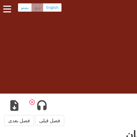
English
پښتو
دری
صفحه اصلی
کتاب مقدس دری
کتاب مقدس پشتو
بیشتر:
بلوچی
·
هزارگی
·
ترکمنی
اپلیکیشن‌های موبایل
سوال‌ها
فصل قبلی
فصل بعدی
ان