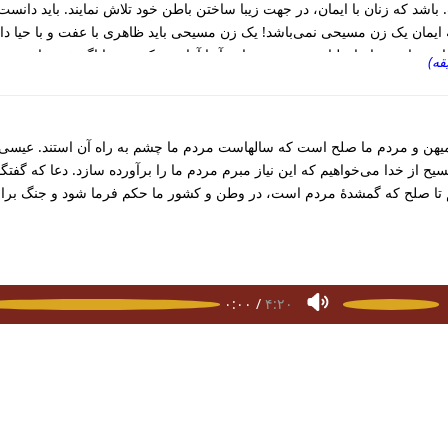
. باشد که زنان با ایمان، در جهت زیبا ساختن باطن خود تلاش نمایند. باید دانس
 ایمان یک زن مسیحی نمی‌باشد! یک زن مسیحی باید ظاهری با عفت و با حیا 
 زنان بی ایمان لباس نپوشند و مانند آنها آرایش نکنند. زیرا اگر خود را به ص
میهن و مردم ما صلح است که سالهاست مردم ما چشم به راه آن استند. عیسی مسی
ح از خدا می‌‌‌خواهیم که این نیاز مبرم مردم ما را برآورده سازد. دعا که گفتگ
م تا صلح که گمشدۀ مردم است، در وطن و کشور ما حکم فرما شود و جنگ برای
ونیکیان
۲
۰:۰۰
/
۴:۲۰
تاب مقدس پشتو
کتاب مقدس هزارگی
اپلیکیشن‌های موبایل
سوا
کپی رایت ۲۰۲۶ - ۲۰۱۵ افغانی بائبل. تمامی حقوق محفوظ است