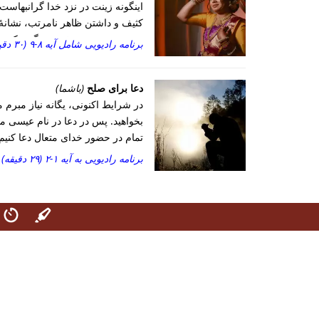
اینگونه زینت در نزد خدا گرانبهاست
کثیف و داشتن ظاهر نامرتب، نشانۀ
مسیحی هم عصر خود می‌‌گوید که مانند
برنامه رادیویی شامل آیه ۸-۹ (۳۰ دقیقه)
دعا برای صلح
(باشما)
در شرایط اکنونی، یگانه نیاز مبرم 
بخواهید. پس در دعا در نام عیسی مسی
تمام در حضور خدای متعال دعا کنی
برنامه رادیویی به آیه ۱-۲ (۲۹ دقیقه)
افغانی بائبل
کتاب مقدس دری
دری ۲۰۰۸
اول تسال
صفحه اصلی
کتاب مقدس دری
ک