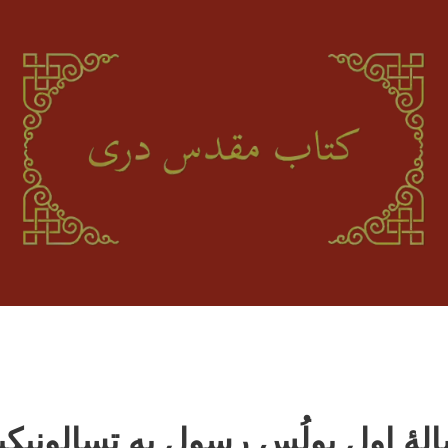
لۀ اول پولُس رسول به تسالونیکی