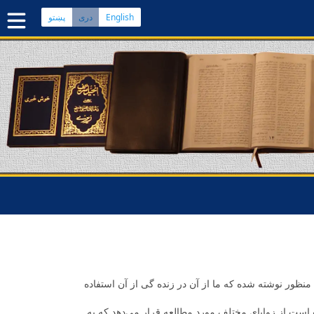
English
پښتو
دری
صفحه اصلی
کتاب مقدس دری
کتاب مقدس پشتو
بیشتر:
بلوچی
·
هزارگی
·
ترکمنی
اپلیکیشن‌های موبایل
سوال‌ها
 منظور نوشته شده که ما از آن در زنده گی از آن استفاده
ه است از زوایای مختلف مورد مطالعه قرار می‌دهد که به