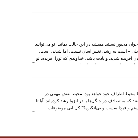
ن مجبور نیستید همیشه در این حالت بمانید. تو می‌‌توانید
بلی » است به رشد. تغییر آسان نیست، اما شدنی‌ است.
 آفریده شدید. و یادت باشد، خداوندی که تورا آفریده، تو
لحظه، معمار شخصیت و آینده‌ات باش.
و با محیط اطراف خود خواهد بود. محیط نقش مهمی در
ه به تصادف در جنگل‌ها یا در انزوا رشد کرده‌اند. آیا تا
 هستم و فردا سست و بی‌انگیزه؟" کل ایی موضوعات