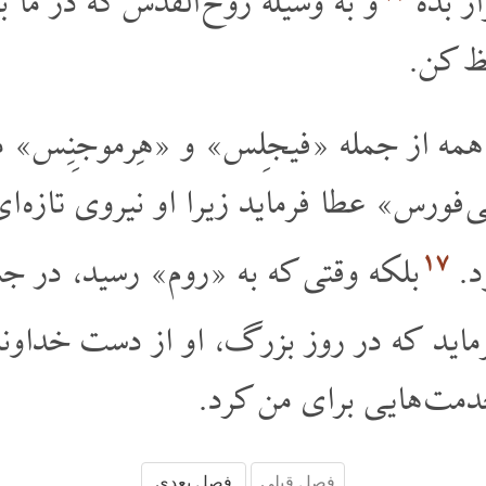
ر بده
و به وسیلۀ روح القدس که در ما ب
ظ کن.
 همه از جمله «فیجِلس» و «هِرموجِنِس» م
 فورس» عطا فرماید زیرا او نیروی تازه ا
۱۷
د.
بلکه وقتی که به «روم» رسید، در
ماید که در روز بزرگ، او از دست خداون
خدمت هایی برای من کرد.
فصل قبلی
فصل بعدی