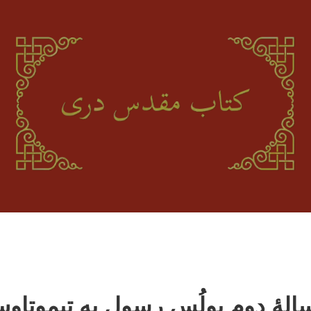
الۀ دوم پولُس رسول به تیموتاو