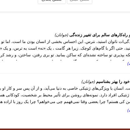
 راه‌کار‌های سالم برای تغییر زنده‌گی
(جوانان)
دگی‌ات ناتوان استید، نترس. این احساس بخشی از انسان بودن ما است. اما تو جوا
د، حتی اگر با گام‌های کوچک. زیرا هر گامت ، یک «نه» است به ترس، و یک «
 بپذیری تو ساخته نشده‌ای که ساکن بمانید. تو بری رفتن، ساختن، و رشد کردن
 می‌‌کند، حمایت می‌‌کند، و در هر گام، همراهت است. پس برخیز... و از همین 
را بهتر بشناسیم
(جوانان)
نسان با ویژگی‌های ژنتیکی خاصی به دنیا می‌‌‌آید، و از آن پس سر و کار ا
یکی افراد دارد. نمونه‌های روشن برای تاًثیر محیط بر شخصیت، کودکانی هستند ک
ن کی هستم؟ چرا بعضی وقتا نمی‌فهمم چی می‌‌‌‌‌خواهم؟ چرا یک روز با اراده
 شخصیت.