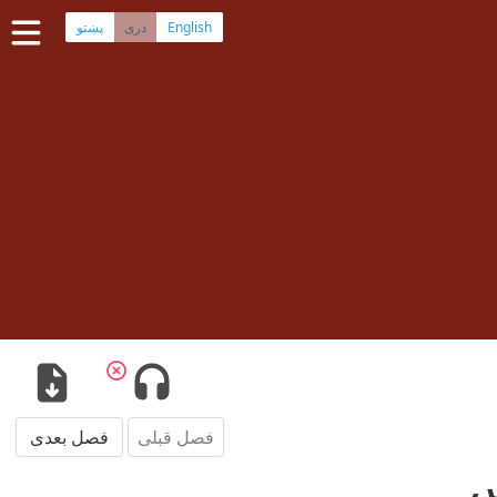
English
پښتو
دری
صفحه اصلی
کتاب مقدس دری
کتاب مقدس پشتو
بیشتر:
بلوچی
·
هزارگی
·
ترکمنی
اپلیکیشن‌های موبایل
سوال‌ها
فصل قبلی
فصل بعدی
س