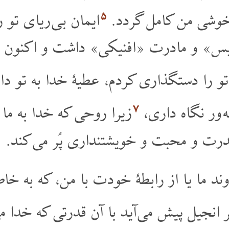
۵
تو خوشی من کامل گردد.
ایمان بی ریای تو ر
وئیس» و مادرت «افنیکی» داشت و اکنون 
و را دستگذاری کردم، عطیۀ خدا به تو داد
۷
له ور نگاه داری،
زیرا روحی که خدا به ما
 قدرت و محبت و خویشتنداری پُر می کند.
د ما یا از رابطۀ خودت با من، که به خا
ر انجیل پیش می آید با آن قدرتی که خد