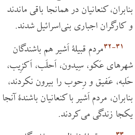
بنابران، کنعانیان در همانجا باقی ماندند
و کارگران اجباری بنی اسرائیل شدند.
۳۱‏-۳۲
مردم قبیلۀ اَشیر هم باشندگان
شهرهای عَکو، سِیدون، اَحلَب، اَکزِیب،
حَلبه، عَفیق و رِحوب را بیرون نکردند،
بنابران، مردم اَشیر با کنعانیان باشندۀ آنجا
یکجا زندگی می کردند.
۳۳