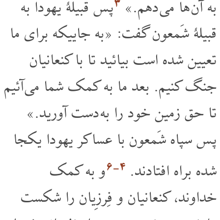
۳
به آن ها می دهم.»
پس قبیلۀ یهودا به
قبیلۀ شَمعون گفت: «به جاییکه برای ما
تعیین شده است بیائید تا با کنعانیان
جنگ کنیم. بعد ما به کمک شما می آئیم
تا حق زمین خود را به دست آورید.»
پس سپاه شَمعون با عساکر یهودا یکجا
۴‏-۶
شده براه افتادند.
و به کمک
خداوند، کنعانیان و فِرزِیان را شکست