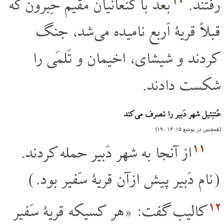
۱۰
رفتند.
بعد با کنعانیان مقیم حِبرون که
قبلاً قریۀ اَربع نامیده می شد، جنگ
کردند و شیشای، اخیمان و تَلمَی را
شکست دادند.
عُتنِئیل شهر دَبیر را تصرف می کند
(همچنین در یوشع ۱۵: ۱۳ - ۱۹)
۱۱
از آنجا به شهر دَبیر حمله کردند.
(نام دَبیر پیش از آن قریۀ سَفیر بود.)
۱۲
کالیب گفت: «هر کسیکه قریۀ سَفیر