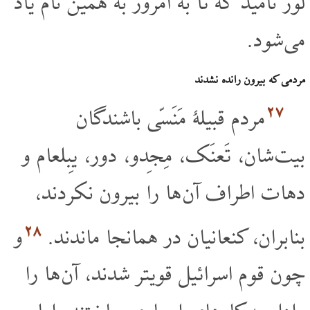
لوز نامید که تا به امروز به همین نام یاد
می شود.
مردمی که بیرون رانده نشدند
۲۷
مردم قبیلۀ مَنَسّی باشندگان
بیت شان، تَعنَک، مِجِدو، دور، یِبلعام و
دهات اطراف آن ها را بیرون نکردند،
۲۸
بنابران، کنعانیان در همانجا ماندند.
و
چون قوم اسرائیل قویتر شدند، آن ها را