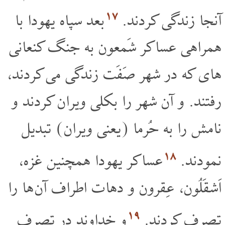
۱۷
آنجا زندگی کردند.
بعد سپاه یهودا با
همراهی عساکر شَمعون به جنگ کنعانی
های که در شهر صَفَت زندگی می کردند،
رفتند. و آن شهر را بکلی ویران کردند و
نامش را به حُرما (یعنی ویران) تبدیل
۱۸
نمودند.
عساکر یهودا همچنین غزه،
اَشقَلُون، عِقرون و دهات اطراف آن ها را
۱۹
تصرف کردند.
و خداوند در تصرف