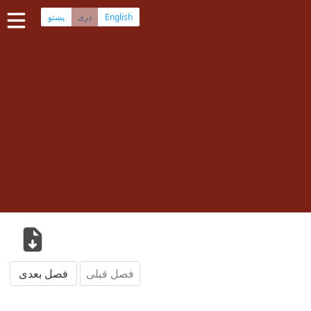
English
پښتو
دری
صفحه اصلی
کتاب مقدس دری
کتاب مقدس پشتو
بیشتر:
بلوچی
·
هزارگی
·
ترکمنی
اپلیکیشن‌های موبایل
سوال‌ها
فصل قبلی
فصل بعدی