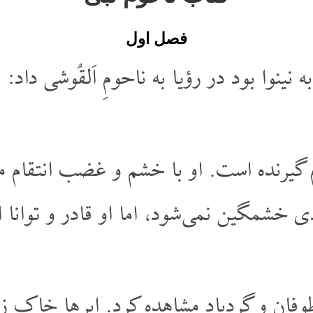
فصل اول
نینوا بود در رؤیا به ناحومِ اَلقُوشی داد:
 گیرنده است. او با خشم و غضب انتقام م
ی خشمگین نمی شود، اما او قادر و توانا ا
ان و گِردباد مشاهده کرد. ابر ها خاکِ زی