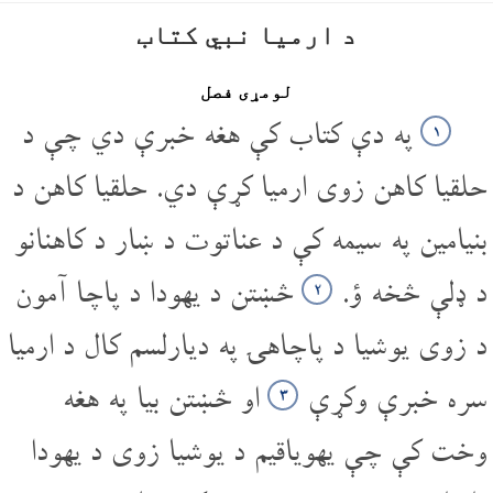
د ارمیا نبي کتاب
لومړی فصل
په دې کتاب کې هغه خبرې دي چې د
۱
حلقیا کاهن زوی ارمیا کړې دي. حلقیا کاهن د
بنیامین په سیمه کې د عناتوت د ښار د کاهنانو
د ډلې څخه ؤ.
څښتن د یهودا د پاچا آمون
۲
د زوی یوشیا د پاچاهۍ په دیارلسم کال د ارمیا
سره خبرې وکړې
او څښتن بیا په هغه
۳
وخت کې چې یهویاقیم د یوشیا زوی د یهودا