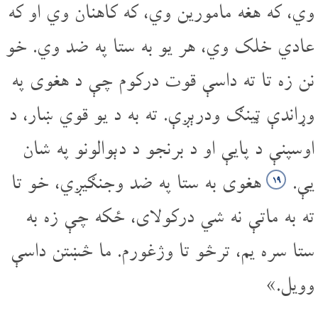
وي، که هغه مامورین وي، که کاهنان وي او که
عادي خلک وي، هر یو به ستا په ضد وي. خو
نن زه تا ته داسې قوت درکوم چې د هغوی په
وړاندې ټینګ ودرېږې. ته به د یو قوي ښار، د
اوسپنې د پایې او د برنجو د دېوالونو په شان
یې.
هغوی به ستا په ضد وجنګیږي، خو تا
۱۹
ته به ماتې نه شي درکولای، ځکه چې زه به
ستا سره یم، ترڅو تا وژغورم. ما څښتن داسې
وویل.»