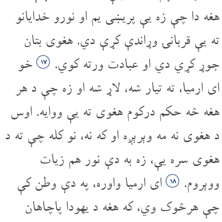
هغه دا چې زه یې پریښی یم او نورو خدایانو
ته یې قربانۍ وړاندې کړې دي. هغوی بتان
جوړ کړي دي او عبادت ورته کوي.
خو
۱۷
ای ارمیا، ته تیار شه، لاړ شه او زه چې د هر
هغه څه حکم درکوم هغوی ته یې ووایه. اوس
د هغوی نه مه وېرېږه او که نه، نو کله چې ته د
هغوی سره یې، زه به دې نور هم زیات
ووېروم.
ای ارمیا واوره، په دې وطن کې
۱۸
چې هرڅوک وي، که هغه د یهودا پاچاهان