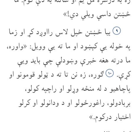
څښتن داسې ویلي دي!»
بیا څښتن خپل لاس را‌اوږد کړ او زما
۹
په خوله یې کېښود او ما ته یې وویل: «واوره،
ما درته هغه خبرې وښودلې چې باید ویې
کړې.
ګوره، زه نن تا ته د ټولو قومونو او
۱۰
پاچاهیو د له منځه وړلو او راچپه کولو،
بربادولو، راغورځولو او د ودانولو او کرلو
اختیار درکوم.»