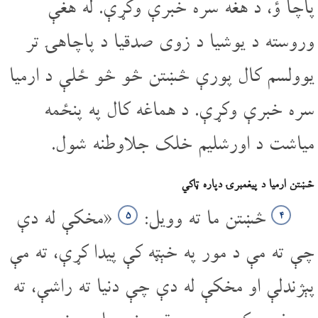
پاچا ؤ، د هغه سره خبرې وکړې. له هغې
وروسته د یوشیا د زوی صدقیا د پاچاهۍ تر
یوولسم کال پورې څښتن څو څو ځلې د ارمیا
سره خبرې وکړې. د هماغه کال په پنځمه
میاشت د اورشلیم خلک جلاوطنه شول.
څښتن ارمیا د پیغمبرۍ دپاره ټاکي
څښتن ما ته وویل:
«مخکې له دې
۵
۴
چې ته مې د مور په خېټه کې پیدا کړې، ته مې
پېژندلې او مخکې له دې چې دنیا ته راشې، ته