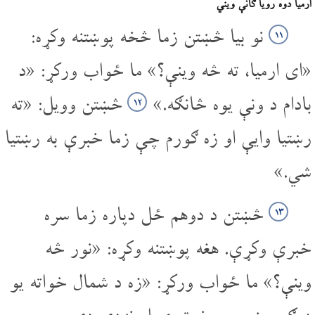
ارمیا دوه رویا ګانې ویني
نو بیا څښتن زما څخه پوښتنه وکړه:
۱۱
«ای ارمیا، ته څه وینې؟» ما ځواب ورکړ: «د
بادام د ونې یوه څانګه.»
څښتن وویل: «ته
۱۲
رښتیا وایې او زه ګورم چې زما خبرې به رښتیا
شي.»
څښتن د دوهم ځل دپاره زما سره
۱۳
خبرې وکړې. هغه پوښتنه وکړه: «نور څه
وینې؟» ما ځواب ورکړ: «زه د شمال خواته یو