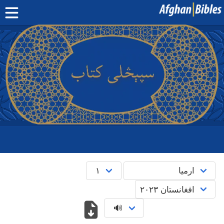
صفحه اصلی
کتاب مقدس دری
کتاب مقدس پشتو
بیشتر:
بلوچی
·
هزارگی
·
ترکمنی
اپلیکیشن‌های موبایل
سوال‌ها
English
پښتو
دری