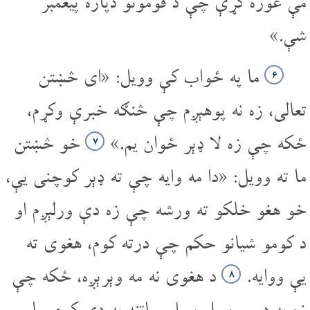
مې غوره کړې چې د قومونو دپاره پیغمبر
شې.»
ما په ځواب کې وویل: «ای څښتن
۶
تعالی، زه نه پوهېږم چې څنګه خبرې وکړم،
ځکه چې زه لا ډېر ځوان یم.»
خو څښتن
۷
ما ته وویل: «دا مه وایه چې ته ډېر کوچنی یې،
خو هغو خلکو ته ورشه چې زه دې ورلېږم او
د کومو شیانو حکم چې درته کوم، هغوی ته
یې ووایه.
د هغوی نه مه وېرېږه، ځکه چې
۸
زه به درسره مل یم او ساتنه به دې کوم. ما