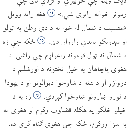
دېګ وینم چې خوټیږي او نژدې دی چې
زمونږ خواته راتوی شي.»
هغه راته وویل:
۱۴
«مصیبت د شمال له خوا نه د دې وطن په ټولو
اوسېدونکو باندې راروان دی،
ځکه چې زه
۱۵
د شمال نه ټول قومونه راغواړم چې راشي. د
هغوی پاچاهان به خپل تختونه د اورشلیم د
دروازو او د هغه د شاوخوا دېوالونو او د یهودا
د نورو ښارونو شاوخوا کېږدي.
زه به د
۱۶
خپلو خلکو په هکله قضاوت وکړم او هغوی ته
به سزا ورکړم، ځکه چې هغوی ګناه کړې ده.