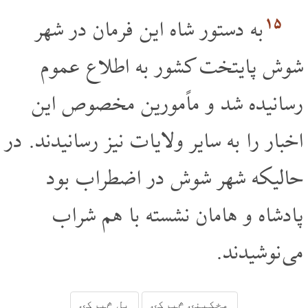
۱۵
به دستور شاه این فرمان در شهر
شوش پایتخت کشور به اطلاع عموم
رسانیده شد و ماًمورین مخصوص این
اخبار را به سایر ولایات نیز رسانیدند. در
حالیکه شهر شوش در اضطراب بود
پادشاه و هامان نشسته با هم شراب
می نوشیدند.
مخکینۍ څپرکۍ
بل څپرکۍ