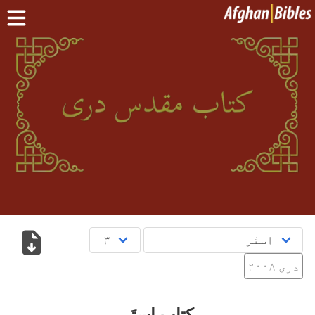
کور پاڼه
سپیڅلی کتاب په دري ژبه
سپیڅلی کتاب په پښتو ژبه
نور:
بلوچی
·
هزاره
·
ترکمن
د مبایل اپلېکېشنونو
پوښتنې
English
دری
پښتو
دری ۲۰۰۸
کتاب اِستَر