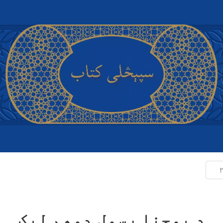
کور پا
سپیڅلی
نور:
بلو
د مبایل ا
پوښتنې
د یوحنا رسول دوهم لیک