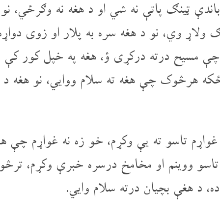
ندې ټینګ پاتې نه شي او د هغه نه وګرځي، نو
 ولاړ وي، نو د هغه سره به پلار او زوی دواړ
 چې مسیح درته درکړی ؤ، هغه په خپل کور کې د م
ه هرڅوک چې هغه ته سلام ووایي، نو هغه د ه
ړم تاسو ته یې وکړم، خو زه نه غواړم چې هغه 
و تاسو ووینم او مخامخ درسره خبرې وکړم، تر
 د هغې بچیان درته سلام وایي.