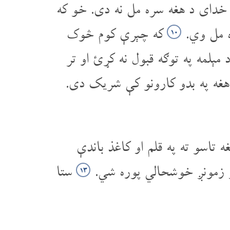
 خدای د هغه سره مل نه دی. خو که
ه مل وي.
که چېرې کوم څوک
۱۰
ېلمه په توګه قبول نه کړئ او تر
غه په بدو کارونو کې شریک دی.
تاسو ته په قلم او کاغذ باندې
څو زمونږ خوشحالي پوره شي.
ستا
۱۳