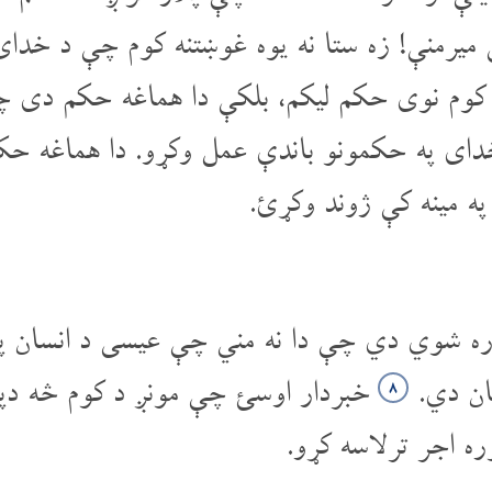
میرمنې! زه ستا نه یوه غوښتنه کوم چې د خدای
 کوم نوی حکم لیکم، بلکې دا هماغه حکم دی چې
خدای په حکمونو باندې عمل وکړو. دا هماغه حک
ه مینه کې ژوند وکړئ.
ره شوي دي چې دا نه مني چې عیسی د انسان پ
ان دي.
خبردار اوسئ چې مونږ د کوم څه دپ
۸
ه اجر تر‌لاسه کړو.