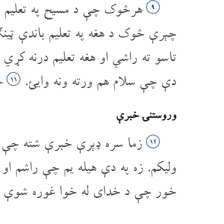
هرڅوک چې د مسیح په تعلیم با
۹
چېرې څوک د هغه په تعلیم باندې ټینګ
تاسو ته راشي او هغه تعلیم درنه کړي
دې چې سلام هم ورته ونه وایئ.
ځک
۱۱
وروستنۍ خبرې
زما سره ډېرې خبرې شته چې غوا
۱۲
ولیکم. زه په دې هیله یم چې راشم ا
خور چې د خدای له خوا غوره شوې ده،