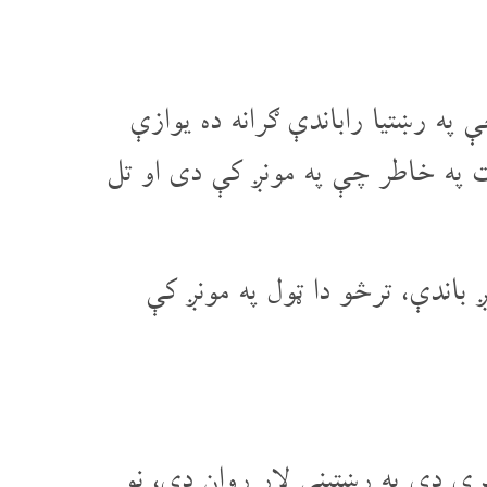
 په رښتیا راباندې ګرانه ده یوازې
 په خاطر چې په مونږ کې دی او تل
اندې، ترڅو دا ټول په مونږ کې
ړی دی په رښتینې لار روان دي، نو