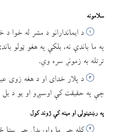
سلامونه
د ایماندارانو د مشر له خوا د 
۱
په ما باندې نه، بلکې په هغو ټولو 
ترتله به زمونږ سره وي.
د پلار خدای او د هغه زوی عی
۳
چې په حقیقت کې اوسېږو او یو د بل س
په رښتینولۍ او مینه کې ژوند کول
کله چې ما واورېدل چې ستا ځین
۴