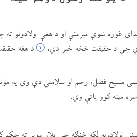
خدای غوره شوې میرمنې او د هغې اولادونو ته چې
باندې چې د حقیقت څخه خبر دي،
د هغه حقیقت
۲
سی مسیح فضل، رحم او سلامتي دې وي په مونږ ب
ره مینه کوو پاتې وي.
ې اولادونه لکه څنګه چې پلار مونږ ته حکم ک