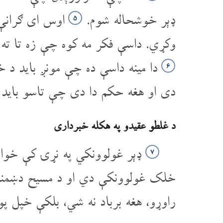
ډېر خوشحاله شوم.
اوس ای ګرانې 
۵
وکړي. داسې فکر مه کوه چې زه تا ته
دا مینه داسې ده چې مونږ باید د 
۶
دی او هغه حکم دا دی چې تاسو باید پ
د غلطو عقیدو په هکله خبرداری
ډېر غولوونکي په نړۍ کې خوا
۷
خلک غولوونکې دي او د مسیح دښمن
راوړو، هغه برباد نه شي، بلکې خپل پور