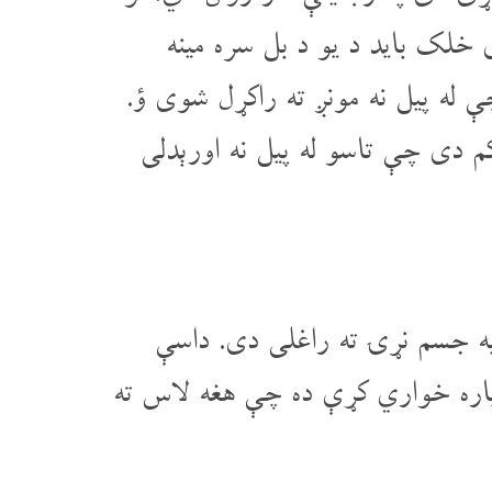
 خلک باید د یو د بل سره مینه
 له پیل نه مونږ ته راکړل شوی ؤ.
م دی چې تاسو له پیل نه اورېدلی
ه جسم نړۍ ته راغلی دی. داسې
اره خواري کړې ده چې هغه لاس ته