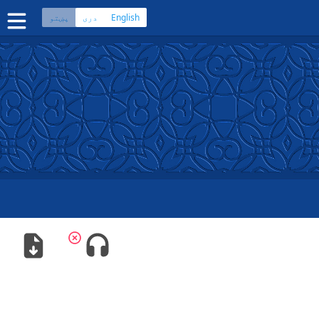
English
دری
پښتو
ڼه
 کتاب په دري ژبه
سپیڅلی کتاب په پښتو ژبه
چی
·
هزاره
·
ترکمن
پلېکېشنونو