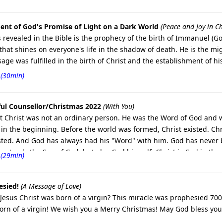
ment of God's Promise of Light on a Dark World
(Peace and Joy in Ch
s revealed in the Bible is the prophecy of the birth of Immanuel (G
that shines on everyone's life in the shadow of death. He is the mi
e was fulfilled in the birth of Christ and the establishment of hi
 (30min)
ful Counsellor/Christmas 2022
(With You)
at Christ was not an ordinary person. He was the Word of God and 
d in the beginning. Before the world was formed, Christ existed. C
sted. And God has always had his "Word" with him. God has never b
not only the Son of God, but also God himself. Christ is God in the
 (29min)
 who came to earth 2000 years ago.
esied!
(A Message of Love)
sus Christ was born of a virgin? This miracle was prophesied 700 y
rn of a virgin! We wish you a Merry Christmas! May God bless you 