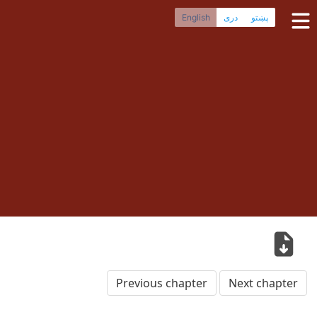
پښتو
دری
English
Home
Dari Bibles
Pashto Bibles
Others:
Balochi
·
Hazaragi
·
Turkmen
Phone Apps
FAQ
Previous chapter
Next chapter