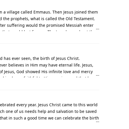
 in a village called Emmaus. Then Jesus joined them
 the prophets, what is called the Old Testament.
fter suffering would the promised Messiah enter
m that would last forever. The Jews knew about the
believed that the Suffering Servant and the Messiah
ssiah. Jesus had told His disciples over and over
y.
d has ever seen, the birth of Jesus Christ.
er believes in Him may have eternal life. Jesus,
 of Jesus, God showed His infinite love and mercy
 is always faithful to His promises and that by
lebrated every year. Jesus Christ came to this world
Each one of us needs help and salvation to be saved
that in such a good time we can celebrate the birth