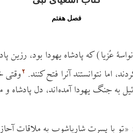
فصل هفتم
نواسۀ عُزیا) که پادشاه یهودا بود، رزین پا
۲
ردند، اما نتوانستند آنرا فتح کنند
وقتی خب
یل به جنگ یهودا آمده اند، دل پادشاه و 
د: «تو با پسرت شاریاشوب به ملاقات آحاز 