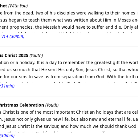
phet
(With You)
se from the dead, two of his disciples were walking to their homes
Jesus began to teach them what was written about Him in Moses and
ent prophecies, the Messiah would have to suffer and die. Only a
ffering would the Messiah establish his kingdom, a spiritual Kingdo
 v14 (30min)
d Testament, but they did not think that He was the Messiah. They 
 was Jesus Himself who taught that the Suffering Servant was the Me
die, but they could not accept it. The two disciples listened eagerl
us Christ 2025
(Youth)
tion or a holiday. It is a day to remember the greatest gift the worl
d us so much that He sent His only Son, Jesus Christ, so that whoev
ce for our sins to save us from separation from God. With the birth
or humanity to be reconciled to God. Christmas reminds us that God
(31min)
wed His presence among us.
hristmas Celebration
(Youth)
s Christ is one of the most important Christian holidays that are ce
. Jesus not only gives us new life, but also new and eternal life. 
nd Jesus Christ is the saviour, and how much we should thank God 
esus Christ. Thank God for this great and unique gift.
(30min)