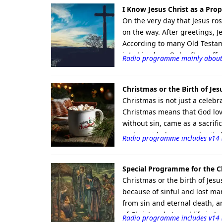
I Know Jesus Christ as a Pro
On the very day that Jesus ro
on the way. After greetings, 
According to many Old Testam
into his glory. Only after su
Radio programme mainly about
“Suffering Servant” in the Ol
were two different people. It
again that He must suffer and 
Christmas or the Birth of Jes
Christmas is not just a celebra
Christmas means that God love
without sin, came as a sacrifi
and provided an opportunity f
Radio programme includes v14 
sending Jesus Christ, He sho
Special Programme for the C
Christmas or the birth of Jesu
because of sinful and lost man
from sin and eternal death, a
of Christ and eternal life in J
Radio programme includes v14 