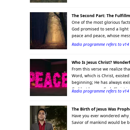
The Second Part: The Fulfill
One of the most glorious fact
God promised to send a light 
peace and peace, whose messag
Radio programme refers to v14
Who Is Jesus Christ? Wonder
From this verse we realize th
Word, which is Christ, existe
beginning; He has always exi
God but he was God. Christ is 
Radio programme refers to v14
incarnation of the living God
The Birth of Jesus Was Proph
Have you ever wondered why Je
Savior of mankind would be bo