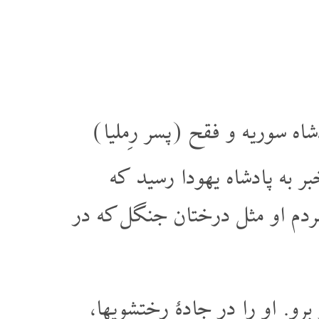
دشاه سوریه و فقح (پسر رِملیا
ر به پادشاه یهودا رسید که
مردم او مثل درختان جنگل که در
برو. او را در جادۀ رختشویها