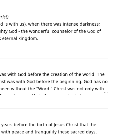
rist)
od is with us). when there was intense darkness;
ghty God - the wonderful counselor of the God of
s eternal kingdom.
was with God before the creation of the world. The
hrist was with God before the beginning. God has no
een without the "Word." Christ was not only with
 form of a man. He is the one and only true
ears before the birth of Jesus Christ that the
with peace and tranquility these sacred days.