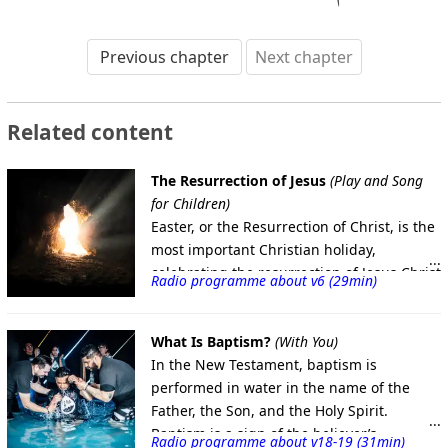
Previous chapter
Next chapter
Related content
The Resurrection of Jesus
(Play and Song
for Children)
Easter, or the Resurrection of Christ, is the
most important Christian holiday,
celebrating the resurrection of Jesus Christ
Radio programme about v6 (29min)
three days after his crucifixion on Good
Friday. This day symbolises victory over
death and the beginning of a new
What Is Baptism?
(With You)
creation. Resurrection is the main
In the New Testament, baptism is
foundation of the Christian faith, and
performed in water in the name of the
according to the Gospel, Christ rose from
Father, the Son, and the Holy Spirit.
the dead on the third day after being
Baptism is a sign of the believer’s
Radio programme about v18-19 (31min)