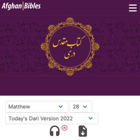
Home
Dari Bibles
Pashto Bibles
Others:
Balochi
·
Hazaragi
·
Turkmen
Phone Apps
FAQ
پښتو
دری
English