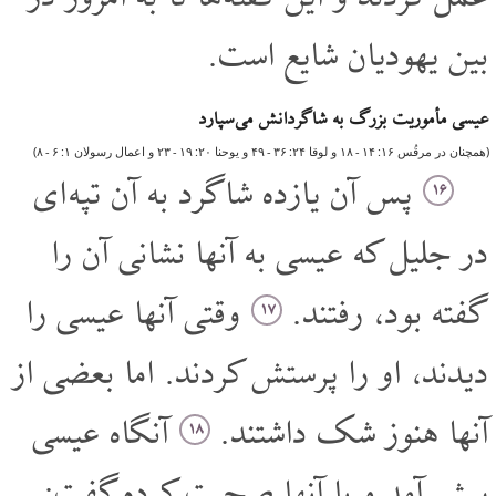
بین یهودیان شایع است.
عیسی مأموریت بزرگ به شاگردانش می سپارد
(همچنان در مرقُس ۱۶: ۱۴‏ - ۱۸ و لوقا ٢۴: ٣۶‏ - ۴۹ و یوحنا ٢۰: ۱۹‏ - ٢٣ و اعمال رسولان ۱: ۶‏ - ۸)
پس آن یازده شاگرد به آن تپه ای
۱۶
در جلیل که عیسی به آنها نشانی آن را
گفته بود، رفتند.
وقتی آنها عیسی را
۱۷
دیدند، او را پرستش کردند. اما بعضی از
آنها هنوز شک داشتند.
آنگاه عیسی
۱۸
پیش آمد و با آنها صحبت کرده گفت: