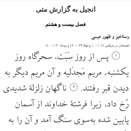
انجیل به گزارش متی
فصل بیست و هشتم
رستاخیز و ظهور عیسی
(همچنان در مرقُس ۱۶‏: ۱ ‏- ۱۰ و لوقا ٢۴‏: ۱ ‏- ۱٢ و یوحنا ٢۰‏: ۱ ‏- ۱۰)
پس از روز سَبَت، سحرگاه روز
۱
یکشنبه، مریم مَجدَلیه و آن مریم دیگر به
دیدن قبر رفتند.
ناگهان زلزلۀ شدیدی
۲
رُخ داد، زیرا فرشتۀ خداوند از آسمان
پایین شده به سوی سنگ آمد و آن را به