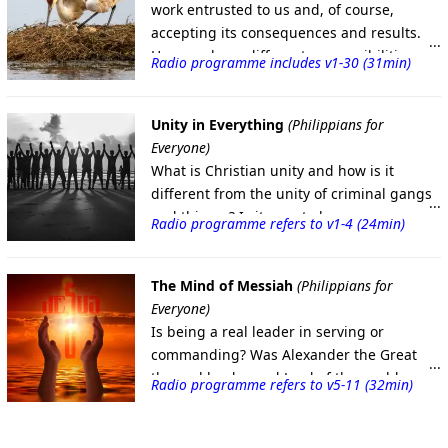
work entrusted to us and, of course,
accepting its consequences and results.
Humans have different responsibilities
Radio programme includes v1-30 (31min)
according to their position and based on
their connections; For example,
responsibility towards family,
‌Unity in Everything
(Philippians for
responsibility towards society and
Everyone)
responsibility at work. The skill of
What is Christian unity and how is it
responsibility is one of the most important
different from the unity of criminal gangs
skills that young people pay attention to, it
and thieves? Is it easy to have a common
Radio programme refers to v1-4 (24min)
is a character indicator that can be very
thought and goal? What do we, the
influential in the mentality of those around
followers of Jesus Christ, have in common?
us. The skill of responsibility and order
How can we know others better than we
The Mind of Messiah
(Philippians for
both in your personal life and in your work
do? In order to have mutual love, we need
Everyone)
life will lead you to significant success and
to know others better than ourselves.
Is being a real leader in serving or
make you a reliable person.
commanding? Was Alexander the Great
the real leader and Lord of the world or
Radio programme refers to v5-11 (32min)
Jesus Christ? In today's world, what kind of
person and with what characteristics is
considered a real leader? How did Jesus