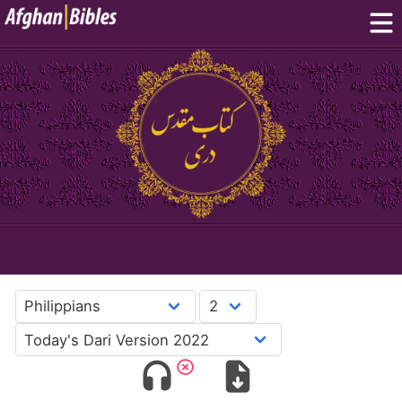
Home
Dari Bibles
Pashto Bibles
Others:
Balochi
·
Hazaragi
·
Turkmen
Phone Apps
FAQ
پښتو
دری
English