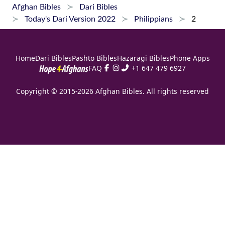
Afghan Bibles
Dari Bibles
Christ thought about being a true leader?
Today's Dari Version 2022
Philippians
2
Our way of thinking should be like the way
of thinking of Christ.
Home
Dari Bibles
Pashto Bibles
Hazaragi Bibles
Phone Apps
FAQ
+1 647 479 6927
Copyright © 2015-2026 Afghan Bibles. All rights reserved