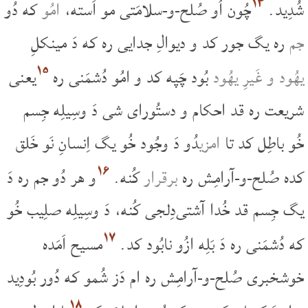
۱۴
شُدِید.
چُون اُو صُلح-و-سلامَتی مو اَسته،
امُو
که دُو
جم
ره یگ جور کد و دیوالِ جدایی ره که دَ مینکلِ
۱۵
یهُود و غَیرِ یهُود
بُود چَپه کد و امُو دُشمَنی ره
یعنی
شریعت ره قد احکام و دستُورای شی دَ وسِیلِه جِسم
خُو باطِل کد تا
امزی
دُو دَ وجُود خُو یگ اِنسانِ نَو خَلق
۱۶
کده صُلح-و-آرامِش ره
برقرار
کُنه.
و هر دُو جم ره دَ
یگ جِسم قد خُدا آشتی‌دِلجی کُنه، دَ وسِیلِه صلِیب خُو
۱۷
که دُشمَنی ره دَ بَلِه ازُو نابُود کد.
مسیح اَمَده
خوشخبری صُلح-و-آرامِش ره ام دَز شُمو که دُور بُودِید
۱۸