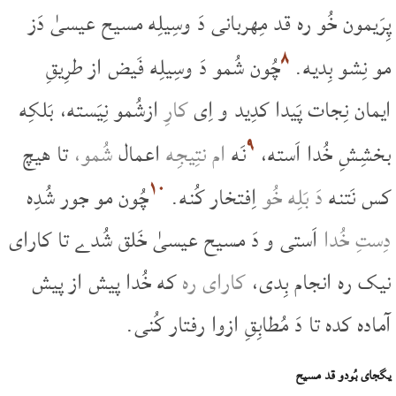
پِرَیمون خُو ره قد مِهربانی دَ وسِیلِه مسیح عیسیٰ دَز
۸
مو نِشو بِدیه.
چُون شُمو دَ وسِیلِه فَیض از طرِیقِ
ایمان نِجات پَیدا کدِید و اِی
کارِ
ازشُمو نِیَسته، بَلکِه
۹
بخشِشِ خُدا اَسته،
نَه
ام نتِیجِه
اعمال
شُمو،
تا هیچ
۱۰
کس نَتنه
دَ بَلِه خُو
اِفتخار کُنه.
چُون مو جور شُدِه
دِستِ خُدا
اَستی و دَ مسیح عیسیٰ خَلق شُدے تا کارای
نیک ره انجام بِدی،
کارای ره
که خُدا پیش از پیش
آماده کده تا دَ مُطابِقِ ازوا رفتار کُنی.
یگجای بُودو قد مسیح