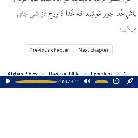
باشِ خُدا جور مُوشِید که خُدا دَ روح
دَز شی جای
مِیگِیره.
Previous chapter
Next chapter
Afghan Bibles
Hazaragi Bible
Ephesians
2
0:00
/
4:12
Home
Dari Bibles
Pashto Bibles
Hazaragi Bibles
Phone Apps
FAQ
+1 647 479 6927
Copyright © 2015-2026 Afghan Bibles. All rights reserved