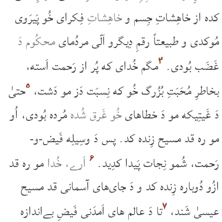
کده از خاهِشاتِ جِسم و
خاهِشاتِ
فِکرای خُو پَیرَوی
مُوکدی و طبیعتاً رقمِ دِیگرو اَلّی مردُمای
محکُوم دَ
۴
غَضَب بُودی.
مگم خُدای که پُر از رَحمت اَسته،
۵
بخاطرِ مُحَبَتِ بُزُرگ خُو که نِسبَت دَز مو دَشت،
حتیٰ
دَ غَیتِیکه مو دَ خطاهای
خُو غَرق شُده
مُرده بُودی، اُو
مو ره قد مسیح زِنده کد. پس دَ وسِیلِه فَیض-و-
۶
رَحمت، شُمو نِجات پَیدا کدِید.
اَرے، خُدا
مو ره قد
ازُو دُوباره زِنده کد و دَ جای‌های آسمانی قد مسیح
۷
عیسیٰ شَند،
تا دَ عالم های اَمدَنی فَیضِ بےاندازه