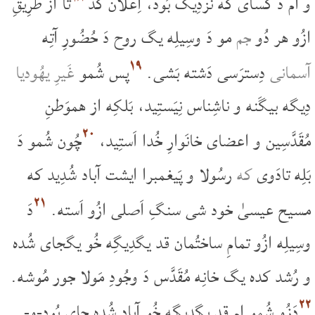
و ام دَ کسای که نزدِیک بُود، اِعلان کد
تا از طرِیقِ
ازُو هر دُو
جم
مو دَ وسِیلِه یگ روح دَ حُضُورِ آتِه
۱۹
آسمانی
دِسترَسی دَشته بَشی.
پس شُمو
غَیرِ یهُودیا
دِیگه بیگَنه و ناشِناس نِیَستِید، بَلکِه از هموَطنِ
۲۰
مُقَدَّسِین و اعضای خانَوارِ خُدا اَستِید،
چُون شُمو دَ
بَلِه تادَوی
که
رسُولا و پَیغمبرا ایشت آباد شُدِید که
۲۱
مسیح عیسیٰ خود شی سنگِ اَصلی ازُو اَسته.
دَ
وسِیلِه ازُو تمامِ ساختُمان قد یگدِیگِه خُو یگجای شُده
و رُشد کده یگ خانِه مُقَدَّس دَ وجُودِ مَولا جور مُوشه.
۲۲
دَزُو شُمو ام قد یگدِیگِه خُو آباد شُده جای بُود-و-