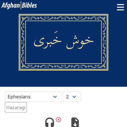
Home
Dari Bibles
Pashto Bibles
Others:
Balochi
·
Hazaragi
·
Turkmen
Phone Apps
FAQ
پښتو
دری
English
Hazaragi