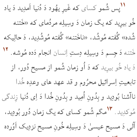
۱۱
پس شُمو
کسای
که غَیرِ یهُود دَ دُنیا اَمدِید دَ یاد
خُو بیرِید که یگ زمان دَ وسِیلِه مردُمای که «خَتنه
شُده» گُفته مُوشُد، «ناخَتنه» گُفته مُوشُدِید، دَ حالِیکه
۱۲
خَتنه
دَ جِسم دَ وسِیلِه دِستِ
اِنسان
انجام دَده مُوشه.
دَ یاد خُو بیرِید
که دَ اُو زمان شُمو از مسیح دُور، از
تابعیتِ اِسرائیل محرُوم و قد عهد های وعدِه
خُدا
ناآشنا بُودِید و بِدُونِ اُمِید و بِدُونِ خُدا دَ اِی دُنیا
زِندگی
۱۳
مُوکدِید.
مگم شُمو کسای که یگ زمان دُور بُودِید،
آلی دَ مسیح عیسیٰ دَ وسِیلِه خُونِ مسیح نزدِیک اَوُرده