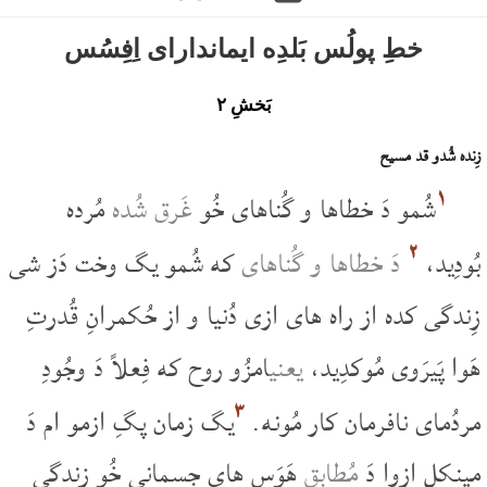
خطِ پولُس بَلدِه ایماندارای اِفِسُس
بَخشِ ۲
زِنده شُدو قد مسیح
۱
شُمو دَ خطاها و گُناهای خُو
غَرق شُده
مُرده
۲
بُودِید،
دَ خطاها و گُناهای
که شُمو یگ وخت دَز شی
زِندگی کده از راه های ازی دُنیا و از حُکمرانِ قُدرتِ
هَوا پَیرَوی مُوکدِید،
یعنی
امزُو روح که فِعلاً دَ وجُودِ
۳
مردُمای نافرمان کار مُونه.
یگ زمان پگِ ازمو ام دَ
مینکلِ ازوا دَ
مُطابِقِ
هَوَس های جِسمانی خُو زِندگی