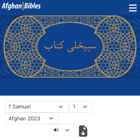
Home
Dari Bibles
Pashto Bibles
Others:
Balochi
·
Hazaragi
·
Turkmen
Phone Apps
FAQ
پښتو
دری
English