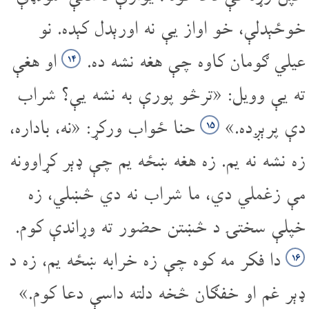
خوځېدلې، خو اواز یې نه اورېدل کېده. نو
عیلي ګومان کاوه چې هغه نشه ده.
او هغې
۱۴
ته یې وویل: «ترڅو پورې به نشه یې؟ شراب
دې پرېږده.»
حنا ځواب ورکړ: «نه، باداره،
۱۵
زه نشه نه یم. زه هغه ښځه یم چې ډېر کړاوونه
مې زغملي دي، ما شراب نه دي څښلي، زه
خپلې سختۍ د څښتن حضور ته وړاندې کوم.
دا فکر مه کوه چې زه خرابه ښځه یم، زه د
۱۶
ډېر غم او خفګان څخه دلته داسې دعا کوم.»