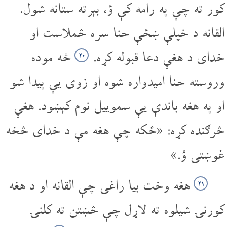
کور ته چې په رامه کې ؤ، بېرته ستانه شول.
القانه د خپلې ښځې حنا سره څملاست او
خدای د هغې دعا قبوله کړه.
څه موده
۲۰
وروسته حنا امیدواره شوه او زوی یې پیدا شو
او په هغه باندې یې سموییل نوم کېښود. هغې
څرګنده کړه: «ځکه چې هغه مې د خدای څخه
غوښتی ؤ.»
هغه وخت بیا راغی چې القانه او د هغه
۲۱
کورنۍ شیلوه ته لاړل چې څښتن ته کلنۍ