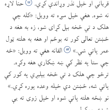
قرباني او خپل نذر وړاندې کړي.
حنا لاړه
۲۲
نه شوه. هغې خپل مېړه ته وویل: «کله چې
هلک د تي څخه بېل کړای شو، زه به هغه د
څښتن تعالی کور ته بوځم او هغه به هلته ټول
عمر پاتې شي.»
القانه هغې ته وویل: «څه
۲۳
چې ستا په نظر کې ښه ښکاري هغه وکړه.
ترڅو چې هلک د تي څخه بېلیږي په کور کې
پاتې شه، څښتن دې خپله وعده پوره کړي.»
نو ښځه هلته پاتې شوه او خپل زوی ته یې
شیدې ورکولې.