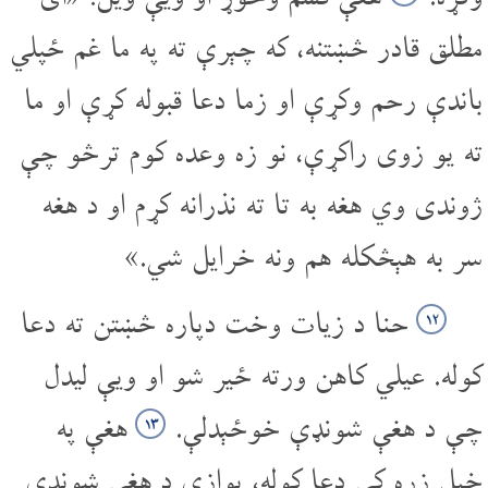
مطلق قادر څښتنه، که چېرې ته په ما غم ځپلي
باندې رحم وکړې او زما دعا قبوله کړې او ما
ته یو زوی راکړې، نو زه وعده کوم ترڅو چې
ژوندی وي هغه به تا ته نذرانه کړم او د هغه
سر به هېڅکله هم ونه خرایل شي.»
حنا د زیات وخت دپاره څښتن ته دعا
۱۲
کوله. عیلي کاهن ورته ځیر شو او ویې لیدل
چې د هغې شونډې خوځېدلې.
هغې په
۱۳
خپل زړه کې دعا کوله، یوازې د هغې شونډې