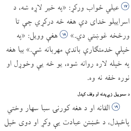
عیلي ځواب ورکړ: «په خیر لاړه شه، د
۱۷
اسراییلو خدای دې هغه څه درکړي چې تا
ورڅخه غوښتي دي.»
هغې وویل: «په
۱۸
خپلې خدمتګارې باندې مهربانه شې.» بیا هغه
په خپله لاره روانه شوه، یو څه یې وخوړل او
نوره خفه نه وه.
د سموییل زېږېدنه او وقف کېدل
القانه او د هغه کورنۍ سبا سهار وختي
۱۹
پاڅېدل، د څښتن عبادت یې وکړ او دوی خپل