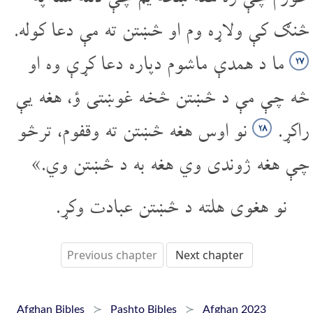
څنګ کې ولاړه وم او څښتن ته مې دعا کوله.
ما د همدې ماشوم دپاره دعا کړې وه او
۲۷
څه چې مې د څښتن څخه غوښتی ؤ، هغه یې
راکړ.
نو اوس هغه څښتن ته وقفوم، ترڅو
۲۸
چې هغه ژوندی وي هغه به د څښتن وي.»
نو هغوی هلته د څښتن عبادت وکړ.
Previous chapter
Next chapter
Afghan Bibles
Pashto Bibles
Afghan 2023