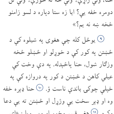
دومره خفه یې؟ ایا زه ستا دپاره د لسو زامنو
څخه ښه نه یم؟»
یوځل کله چې هغوی په شیلوه کې د
۹
څښتن په کور کې د خوړلو او څښلو څخه
وزګار شول، حنا پاڅېدله. په دې وخت کې
عیلي کاهن د څښتن د کور په دروازه کې په
خپلې چوکۍ باندې ناست ؤ.
حنا ډېره خفه
۱۰
وه او ډېر سخت یې وژړل او څښتن ته یې دعا
وکړه.
هغې قسم وخوړ او ویې ویل: «ای
۱۱