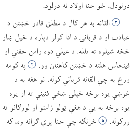
درلودل، خو حنا اولاد نه درلود.
القانه به هر کال د مطلق قادر څښتن د
۳
عبادت او د قربانۍ د ادا کولو دپاره د خپل ښار
څخه شیلوه ته تلله. د عیلي دوه زامن حفني او
فینحاس هلته د څښتن کاهنان وو.
په کومه
۴
ورځ به چې القانه قرباني کوله، نو هغه به د
غوښې یوه برخه خپلې ښځې فنینې ته او یوه
یوه برخه به یې د هغې ټولو زامنو او لورګانو ته
ورکوله.
څرنګه چې حنا پرې ګرانه وه، که
۵