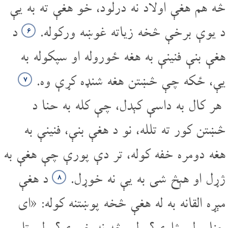
څه هم هغې اولاد نه درلود، خو هغې ته به یې
د یوې برخې څخه زیاته غوښه ورکوله.
د
۶
هغې بنې فنینې به هغه ځوروله او سپکوله به
یې، ځکه چې څښتن هغه شنډه کړې وه.
۷
هر کال به داسې کېدل، چې کله به حنا د
څښتن کور ته تلله، نو د هغې بنې، فنینې به
هغه دومره خفه کوله، تر دې پورې چې هغې به
ژړل او هېڅ شی به یې نه خوړل.
د هغې
۸
مېړه القانه به له هغې څخه پوښتنه کوله: «ای
حنا، ولې ژاړې؟ ولې څه نه خورې؟ ولې تل