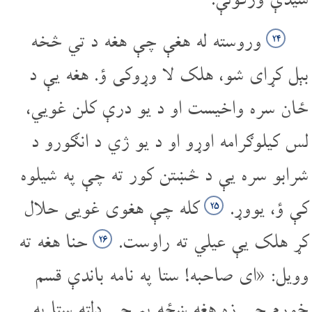
وروسته له هغې چې هغه د تي څخه
۲۴
بېل کړای شو، هلک لا وړوکی ؤ. هغه یې د
ځان سره واخیست او د یو درې کلن غویي،
لس کیلو‌ګرامه اوړو او د یو ژي د انګورو د
شرابو سره یې د څښتن کور ته چې په شیلوه
کې ؤ، یووړ.
کله چې هغوی غویی حلال
۲۵
کړ هلک یې عیلي ته راوست.
حنا هغه ته
۲۶
وویل: «ای صاحبه! ستا په نامه باندې قسم
خورم چې زه هغه ښځه یم چې دلته ستا په