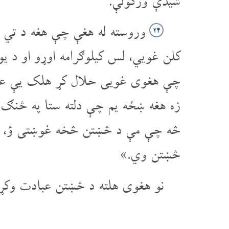
شیدې ورکولې.
وروسته له هغې چې هغه د تي څ
۲۴
کلن غویي، لس کیلو‌ګرامه اوړو او د 
چې هغوی غویی حلال کړ هلک یې عی
زه هغه ښځه یم چې دلته ستا په څنګ 
څه چې مې د څښتن څخه غوښتی ؤ، ه
څښتن وي.»
نو هغوی هلته د څښتن عبادت وکړ.