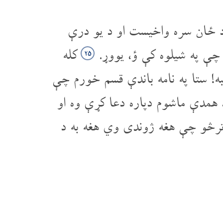
 ځان سره واخیست او د یو درې
 چې په شیلوه کې ؤ، یووړ.
کله
۲۵
ه! ستا په نامه باندې قسم خورم چې
 همدې ماشوم دپاره دعا کړې وه او
ترڅو چې هغه ژوندی وي هغه به د