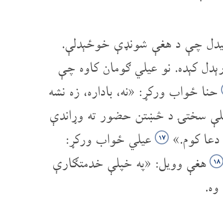
 لیدل چې د هغې شونډې خوځېدلې.
ېدل کېده. نو عیلي ګومان کاوه چې
حنا ځواب ورکړ: «نه، باداره، زه نشه
خپلې سختۍ د څښتن حضور ته وړاندې
 دعا کوم.»
عیلي ځواب ورکړ:
۱۷
هغې وویل: «په خپلې خدمتګارې
۱۸
وه.