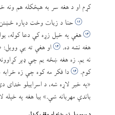
کړم او د هغه سر به هېڅکله هم ونه خ
حنا د زیات وخت دپاره څښتن ت
۱۲
هغې په خپل زړه کې دعا کوله، یوا
۱۳
هغه نشه ده.
او هغې ته یې وویل: 
۱۴
نه یم. زه هغه ښځه یم چې ډېر کړاو
کوم.
دا فکر مه کوه چې زه خرابه 
۱۶
«په خیر لاړه شه، د اسراییلو خدای
باندې مهربانه شې.» بیا هغه په خپله ل
د سموییل زېږېدنه او وقف کېدل