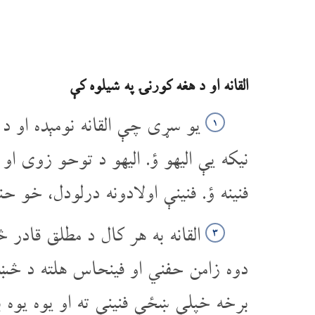
القانه او د هغه کورنۍ په شیلوه کې
یو سړی چې القانه نومېده او د ا
۱
نیکه یې الیهو ؤ. الیهو د توحو زوی 
فنینه ؤ. فنینې اولادونه درلودل، خو حنا
القانه به هر کال د مطلق قادر څ
۳
دوه زامن حفني او فینحاس هلته د څښ
برخه خپلې ښځې فنینې ته او یوه یوه بر