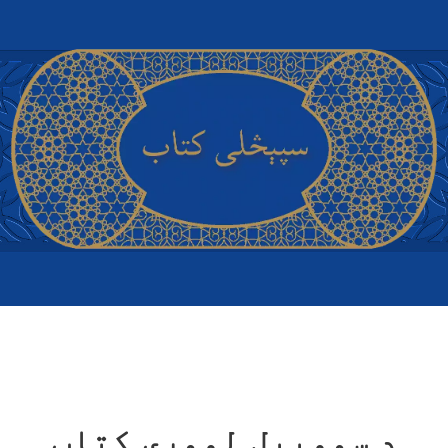
د سموییل لومړی کتاب