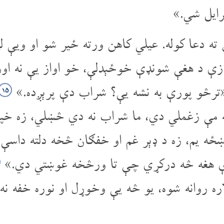
رایل شي.»
ه دعا کوله. عیلي کاهن ورته ځیر شو او ویې
زې د هغې شونډې خوځېدلې، خو اواز یې نه اور
«ترڅو پورې به نشه یې؟ شراب دې پرېږده.»
۱۵
ونه مې زغملي دي، ما شراب نه دي څښلي، زه 
ښځه یم، زه د ډېر غم او خفګان څخه دلته داسې
 دې هغه څه درکړي چې تا ورڅخه غوښتي دي.»
اره روانه شوه، یو څه یې وخوړل او نوره خفه نه 