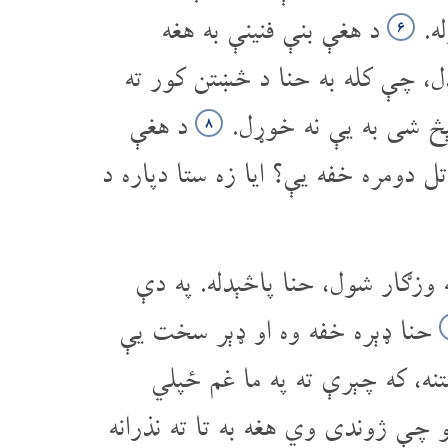
له.
د هغې بنې فنینې به هغه
۶
ل، چې کله به حنا د څښتن کور ته
هېڅ شی به یې نه خوړل.
د هغې
۸
ل دومره خفه یې؟ ایا زه ستا دپاره د
زګار شول، حنا پاڅېدله. په دې
حنا ډېره خفه وه او ډېر سخت یې
ه، که چېرې ته په ما غم ځپلي
 چې ژوندی وي هغه به تا ته نذرانه