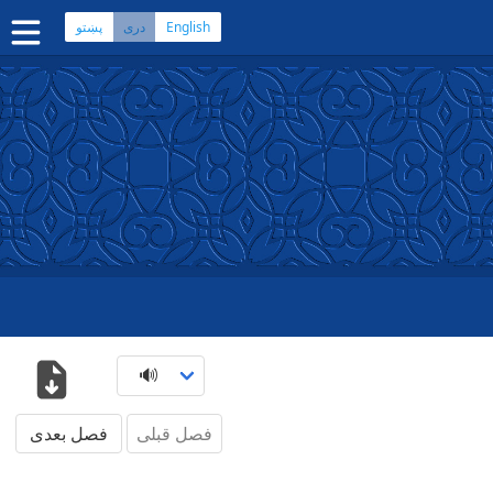
English
پښتو
دری
صفحه اصلی
کتاب مقدس دری
کتاب مقدس پشتو
بیشتر:
بلوچی
·
هزارگی
·
ترکمنی
اپلیکیشن‌های موبایل
سوال‌ها
فصل قبلی
فصل بعدی