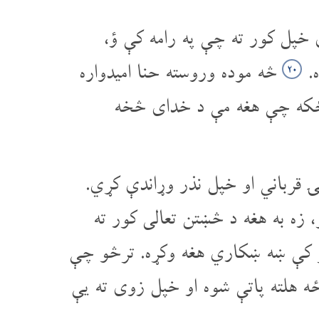
 خپل کور ته چې په رامه کې ؤ،
ه.
څه موده وروسته حنا امیدواره
۲۰
 «ځکه چې هغه مې د خدای څخه
ۍ قرباني او خپل نذر وړاندې کړي.
زه به هغه د څښتن تعالی کور ته
ظر کې ښه ښکاري هغه وکړه. ترڅو چې
 هلته پاتې شوه او خپل زوی ته یې