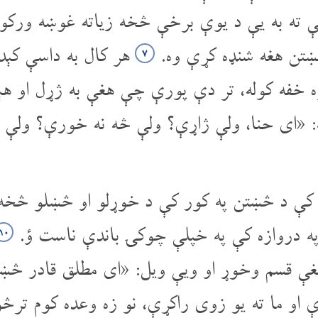
غې ته به یې د یوې برخې څخه زیاته غوښه ورکو
ښتن هغه شنډه کړې وه.
هر کال به داسې کېد
۷
ومره خفه کوله، تر دې پورې چې هغې به ژړل او 
له: «ای حنا، ولې ژاړې؟ ولې څه نه خورې؟ ولې ت
ې د څښتن په کور کې د خوړلو او څښلو څخه و
 دروازه کې په خپلې چوکۍ باندې ناست ؤ.
۱۰
ې قسم وخوړ او ویې ویل: «ای مطلق قادر څښتن
ې او ما ته یو زوی راکړې، نو زه وعده کوم ترڅو