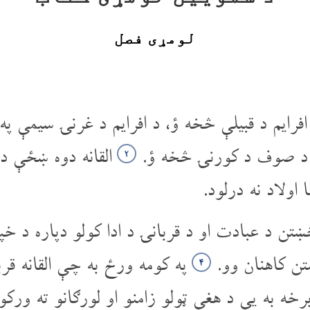
لومړی فصل
فرایم د قبیلې څخه ؤ، د افرایم د غرنۍ سیمې په 
او د صوف د کورنۍ څخه ؤ.
القانه دوه ښځې در
۲
 اولاد نه درلود.
ښتن د عبادت او د قربانۍ د ادا کولو دپاره د خ
تن کاهنان وو.
په کومه ورځ به چې القانه قرب
۴
خه به یې د هغې ټولو زامنو او لورګانو ته ورکو