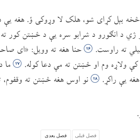
خه بېل کړای شو، هلک لا وړوکی ؤ. هغه یې د
یو ژي د انګورو د شرابو سره یې د څښتن کور ته
لي ته راوست.
حنا هغه ته وویل: «ای صاحب
۲۶
کې ولاړه وم او څښتن ته مې دعا کوله.
ما د
۲۷
غه یې راکړ.
نو اوس هغه څښتن ته وقفوم، 
۲۸
فصل قبلی
فصل بعدی