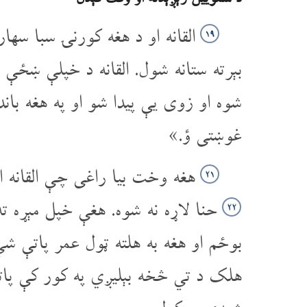
القانه او د هغه کورنۍ سبا سه
۱۹
بېرته ستانه شول. القانه د خپلې ښځې
شوه او زوی یې پیدا شو او په هغه ب
غوښتی ؤ.»
هغه وخت بیا راغی چې القانه ا
۲۱
حنا لاړه نه شوه. هغې خپل مېړه ت
۲۲
بوځم او هغه به هلته ټول عمر پاتې ش
هلک د تي څخه بېلیږي په کور کې پات