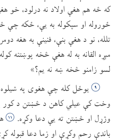
که څه هم هغې اولاد نه درلود، خو ه
ځوروله او سپکوله به یې، ځکه چې څ
تلله، نو د هغې بنې، فنینې به هغه د
مېړه القانه به له هغې څخه پوښتنه کو
لسو زامنو څخه ښه نه یم؟»
یوځل کله چې هغوی په شیلوه ک
۹
وخت کې عیلي کاهن د څښتن د کور په
وژړل او څښتن ته یې دعا وکړه.
هغ
۱۱
باندې رحم وکړې او زما دعا قبوله کړ