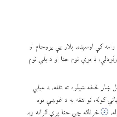
رامه کې اوسېده. پلار یې یروحام او
لودلې، د یوې نوم حنا او د بلې نوم
پل ښار څخه شیلوه ته تلله. د عیلي
اني کوله، نو هغه به د غوښې یوه
له.
څرنګه چې حنا پرې ګرانه وه،
۵