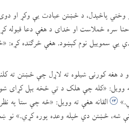
ار وختي پاڅېدل، د څښتن عبادت یې وکړ او دوی
 حنا سره څملاست او خدای د هغې دعا قبوله کړ
اندې یې سموییل نوم کېښود. هغې څرګنده کړه:
و د هغه کورنۍ شیلوه ته لاړل چې څښتن ته کلن
ه وویل: «کله چې هلک د تي څخه بېل کړای شو، 
ي.»
القانه هغې ته وویل: «څه چې ستا په ن
۲۳
ې شه، څښتن دې خپله وعده پوره کړي.» نو ښځه