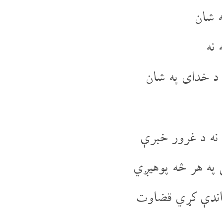
 شان
 نه
 د خدای په شان
نه د غرور خبرې
په هر څه پوهیږي
باندې کړي قضاوت