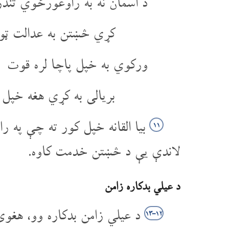
د اسمان نه به راوغورځوي تندر
کړي څښتن به عدالت ټول
ورکوي به خپل پاچا لره قوت
بریالی به کړي هغه خپل
بیا القانه خپل کور ته چې په ر
۱۱
لاندې یې د څښتن خدمت کاوه.
د عیلي بدکاره زامن
د عیلي زامن بدکاره وو، هغوی
۱۲‏-۱۳