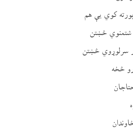
ورته کوي یې هم
 شتمنوي څښتن
ور سرلوړوي څښتن
رو څخه
تاجان
ه
وندان