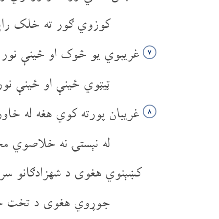
کوزوي ګور ته خلک راپ
غریبوي یو څوک او ځینې نور
۷
ټیټوي ځینې او ځینې ن
غریبان پورته کوي هغه له خاو
۸
له نېستۍ نه خلاصوي مح
کښېنوي هغوی د شهزادګانو سر
جوړوي هغوی د تخت خا