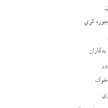
ن
 جوړه کړې
بدکاران
ور
 څوک
وي