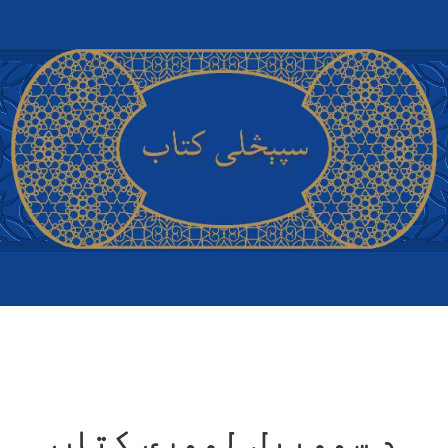
د سموییل لومړی کتاب