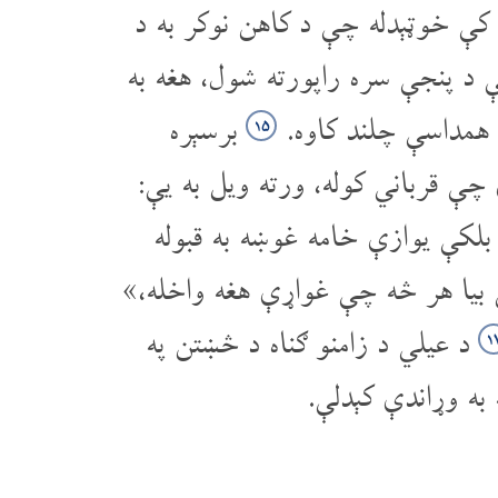
 کې خوټېدله چې د کاهن نوکر به د
ې د پنجې سره راپورته شول، هغه به
ل همداسې چلند کاوه.
برسېره
۱۵
 قرباني کوله، ورته ویل به یې:
بلکې یوازې خامه غوښه به قبوله
بیا هر څه چې غواړې هغه واخله،»
د عیلي د زامنو ګناه د څښتن په
۱
به وړاندې کېدلې.