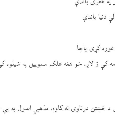
 په هغوی باندې
ې دنیا باندې
 غوره کړی پاچا
امه کې ؤ لاړ، خو هغه هلک سموییل په شیلوه کې
 د څښتن درناوی نه کاوه، مذهبي اصول به یې 