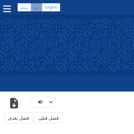
English
پښتو
دری
صفحه اصلی
کتاب مقدس دری
کتاب مقدس پشتو
بیشتر:
بلوچی
·
هزارگی
·
ترکمنی
اپلیکیشن‌های موبایل
سوال‌ها
فصل قبلی
فصل بعدی