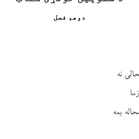
دوهم فصل
الۍ نه
ما
حاله یمه