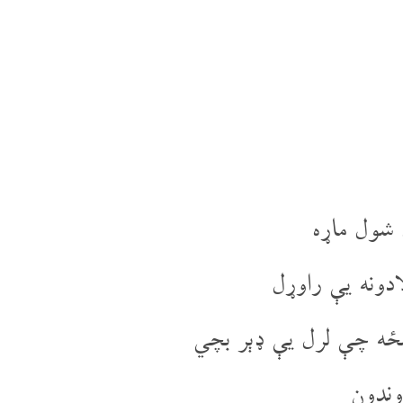
شول ماړه
دونه یې راوړل
ه چې لرل یې ډېر بچي
وندون