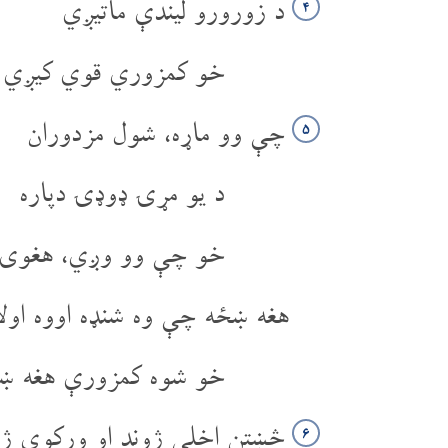
د زورورو لیندې ماتیږي
۴
خو کمزوري قوي کیږي
چې وو ماړه، شول مزدوران
۵
د یو مړۍ ډوډۍ دپاره
خو چې وو وږي، هغوی 
هغه ښځه چې وه شنډه اووه اولا
خو شوه کمزورې هغه ښځ
څښتن اخلي ژوند او ورکوي ژ
۶