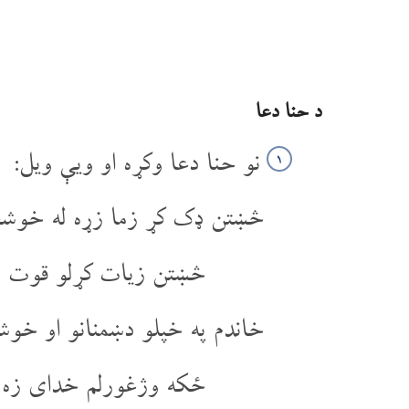
د حنا دعا
نو حنا دعا وکړه او ویې ویل:
۱
څښتن ډک کړ زما زړه له خوشح
څښتن زیات کړلو قوت ز
خاندم په خپلو دښمنانو او خوش
ځکه وژغورلم خدای زه