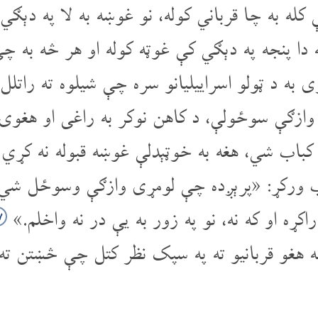
کله به چا قرباني کوله، نو غوښه به لا په دېګي
 دا پنجه په دېګي کې غوټه کوله او هر څه به چ
 به د ټولو اسراییلیانو سره چې شیلوه ته راتل
ګې سوځولې، د کاهن نوکر به راغی او هغوی چې
کباب شي، هغه به خوټېدلې غوښه قبوله نه کړي 
ب ورکړ: «پرېږده چې لومړی وازګې وسوځل شي 
اکړه او که نه، نو په زور به یې در نه واخلم.»
۷
 هغو قربانیو ته په سپک نظر کتل چې څښتن ته 