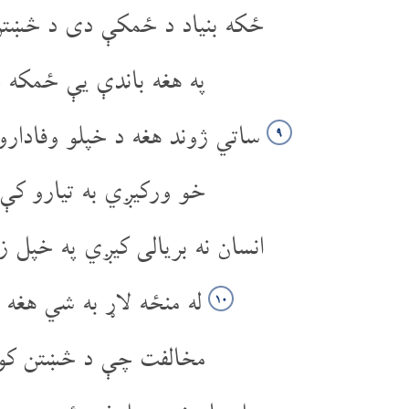
ځکه بنیاد د ځمکې دی د څښت
په هغه باندې یې ځمکه
ساتي ژوند هغه د خپلو وفادارو
۹
خو ورکیږي به تیارو کې 
انسان نه بریالی کیږي په خپل ز
له منځه لاړ به شي هغه
۱۰
مخالفت چې د څښتن ک