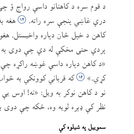
د قوم سره د کاهنانو داسې رواج ؤ چې 
درې غاښي پنجې سره راته.
هغه به
۱۴
کاهن د خپل ځان دپاره واخیستل. هغوی
پردې حتی مخکې له دې چې دوی به واز
«د کاهن دپاره داسې غوښه راکړه چې 
کړي.»
که قرباني کوونکي به ځوا
۱۶
نو د کاهن نوکر به ویل: «نه! اوس یې ر
نظر کې ډېره لویه وه، ځکه چې دوی به
سموییل په شیلوه کې