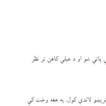
 پاتې شو او د عیلي کاهن تر نظر
تر‌پښو لاندې کول. په هغه وخت کې