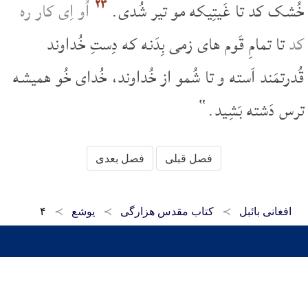
۲۴
خُشک کد تا غَیتِیکه مو تیر شُدی.
اُو اِی کار ره
کد
تا تمامِ قَوم های زمی بِدَنه که دِستِ خُداوند
قُدرتمَند اَسته و تا شُمو از خُداوند، خُدای خُو همیشه
ترس دَشته بَشِید.“
فصل قبلی
فصل بعدی
افغانی بائبل
کتاب مقدس هزارگی
یوشع
۴
صفحه اصلی
کتاب مقدس دری
کتاب مقدس پشتو
کتاب مقدس هزارگی
اپلیکیشن‌های موبایل
سوال‌ها
۱۶۴۷۴۷۹۶۹۲۷