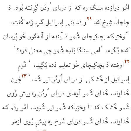
امُو دوازده سنگ ره که از
دریای
اُردُن گِرِفته بُود، دَ
۲۱
جِلجال شِیخ کد
و قد بَنی اِسرائیل گپ زَده گُفت:
”وختِیکه بچکِیچای شُمو دَ آینده از آته‌گون خُو پُرسان
کده بُگیه، ’امی سنگا بَلدِه شُمو چی معنیٰ دَره؟‘
۲۲
اوخته دَ بچکِیچای خُو تعلِیم دَده بُگِید، ’
قَومِ
۲۳
اِسرائیل از خُشکی از
دریای
اُردُن تیر شُد،‘
چُون
خُداوند، خُدای شُمو آوهای
دریای
اُردُن ره پیشِ رُوی
شُمو خُشک کد تا وختِیکه شُمو تیر شُدِید، امُو رقم که
خُداوند، خُدای شُمو دریای سُرخ ره پیشِ رُوی ازمو