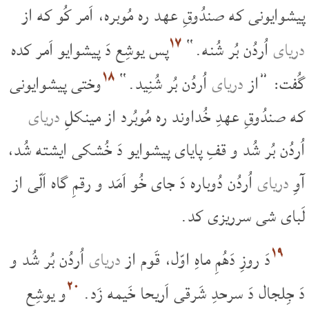
پیشوایونی که صندُوقِ عهد ره مُوبره، اَمر کُو که از
۱۷
دریای
اُردُن بُر شُنه.“
پس یوشِع دَ پیشوایو اَمر کده
۱۸
گُفت: ”از
دریای
اُردُن بُر شُنِید.“
وختی پیشوایونی
که صندُوقِ عهدِ خُداوند ره مُوبُرد از مینکلِ
دریای
اُردُن بُر شُد و قفِ پایای پیشوایو دَ خُشکی ایشته شُد،
آوِ
دریای
اُردُن دُوباره دَ جای خُو اَمَد و رقمِ گاه اَلّی از
لَبای شی سرریزی کد.
۱۹
دَ روزِ دَهُمِ ماهِ اوّل، قَوم از
دریای
اُردُن بُر شُد و
۲۰
دَ جِلجال دَ سرحدِ شَرقی اَریحا خَیمه زَد.
و یوشِع