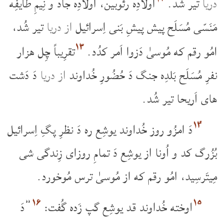
دریا
تیر شُد.
اَولادِه رئوبین، اَولادِه جاد و نِیمِ طایفِه
مَنَسّی مُسَلَح پیش پیشِ بَنی اِسرائیل
از دریا
تیر شُد،
۱۳
امُو رقم که مُوسیٰ دَزوا اَمر کدُد.
تقرِیباً چِل هزار
نفرِ مُسَلَح بَلدِه جنگ دَ حُضُورِ خُداوند
از دریا
دَ دَشت
های اَریحا تیر شُد.
۱۴
دَ امزُو روز خُداوند یوشِع ره دَ نظرِ پگِ اِسرائیل
بُزُرگ کد و اُونا از یوشِع دَ تمامِ روزای زِندگی شی
مِیتَرسِید، امُو رقم که از مُوسیٰ ترس مُوخورد.
۱۶
۱۵
اوخته خُداوند قد یوشِع گپ زَده گُفت:
”دَ