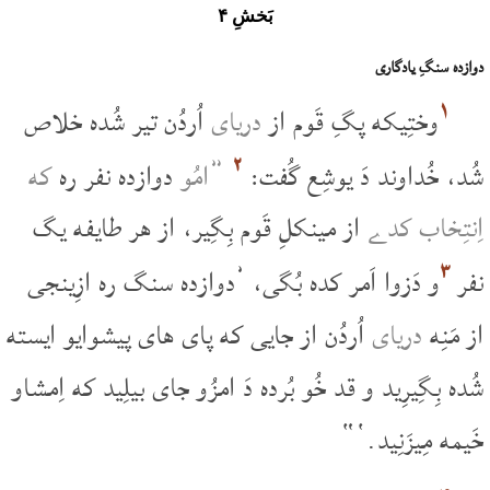
بَخشِ ۴
دوازده سنگِ یادگاری
۱
وختِیکه پگِ قَوم از
دریای
اُردُن تیر شُده خلاص
۲
شُد، خُداوند دَ یوشِع گُفت:
”امُو
دوازده نفر ره
که
اِنتِخاب کدے
از مینکلِ قَوم بِگِیر، از ھر طایفه یگ
۳
نفر
و دَزوا اَمر کده بُگی، ’دوازده سنگ ره ازِینجی
از مَنِه
دریای
اُردُن از جایی که پای های پیشوایو ایسته
شُده بِگِیرِید و قد خُو بُرده دَ امزُو جای بیلِید که اِمشاو
خَیمه مِیزَنِید.‘“