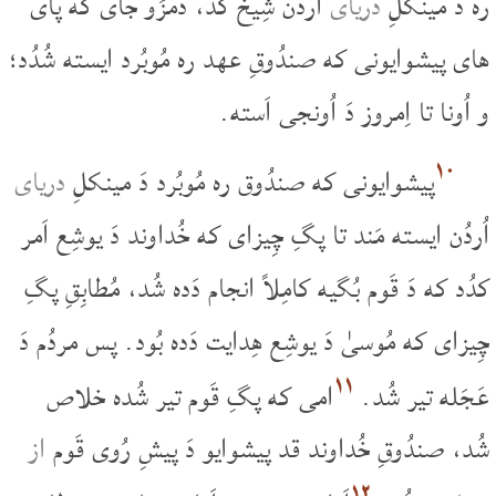
ره دَ مینکلِ
دریای
اُردُن شِیخ کد، دَمزُو جای که پای
های پیشوایونی که صندُوقِ عهد ره مُوبُرد ایسته شُدُد؛
و اُونا تا اِمروز دَ اُونجی اَسته.
۱۰
پیشوایونی که صندُوق ره مُوبُرد دَ مینکلِ
دریای
اُردُن ایسته مَند تا پگِ چِیزای که خُداوند دَ یوشِع اَمر
کدُد که دَ قَوم بُگیه کامِلاً انجام دَده شُد، مُطابِقِ پگِ
چِیزای که مُوسیٰ دَ یوشِع هِدایت دَده بُود. پس مردُم دَ
۱۱
عَجَله تیر شُد.
امی که پگِ قَوم تیر شُده خلاص
شُد، صندُوقِ خُداوند قد پیشوایو دَ پیشِ رُوی قَوم
از
۱۲