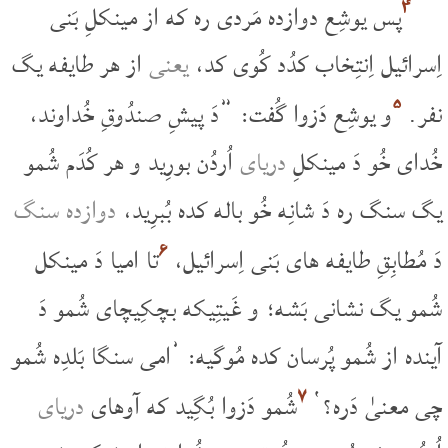
۴
پس یوشِع دوازده مَردی ره که از مینکلِ بَنی
اِسرائیل اِنتِخاب کدُد کُوی کد،
یعنی
از هر طایفه یگ
۵
نفر.
و یوشِع دَزوا گُفت: ”دَ پیشِ صندُوقِ خُداوند،
خُدای خُو دَ مینکلِ
دریای
اُردُن بورِید و هر کُدَم شُمو
یگ سنگ ره دَ شانِه خُو باله کده بُبرِید،
دوازده سنگ
۶
دَ مُطابِقِ طایفه های بَنی اِسرائیل،
تا امیا دَ مینکل
شُمو یگ نشانی بَشه؛ و غَیتِیکه بچکِیچای شُمو دَ
آینده از شُمو پُرسان کده مُوگیه: ’امی سنگا بَلدِه شُمو
۷
چی معنیٰ دَره؟‘
شُمو دَزوا بُگِید که آوهای
دریای