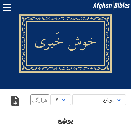
صفحه اصلی
کتاب مقدس دری
کتاب مقدس پشتو
بیشتر:
بلوچی
·
هزارگی
·
ترکمنی
اپلیکیشن‌های موبایل
سوال‌ها
English
پښتو
دری
هزارگی‎‎
یوشِع