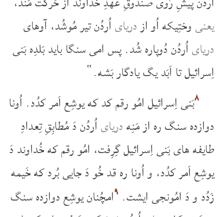
اُردُن پیشِ رُوی صندُوقِ عهدِ خُداوند از حَرکت مَند،
یعنی
وختِیکه اُو از
دریای
اُردُن تیر مُوشُد، آوهای
دریای
اُردُن دُوپاره شُد. پس امی سنگا باید بَلدِه بَنی
اِسرائیل تا اَبَد یگ یادگار بَشه.“
۸
بَنی اِسرائیل امُو رقم کد که یوشِع اَمر کدُد. اُونا
دوازده سنگ ره از مَنِه
دریای
اُردُن دَ مُطابِقِ تِعدادِ
طایفه های بَنی اِسرائیل گِرِفت، امُو رقم که خُداوند دَ
یوشِع اَمر کدُد، و اُونا ره قد خُو دَ جایی بُرد که خَیمه
۹
زَدُد و دَ امُونجی ایشت.
امچُنان یوشِع دوازده سنگ