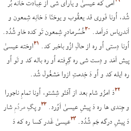
۲۹
امی که عیسیٰ و یارای شی از عِبادت خانه بُر
شُد، اُونا فَوری قد یعقُوب و یوحَنّا دَ خانِه شِمعون و
۳۰
اَندریاس دَراَمد.
خُسُرمادرِ شِمعون تَو کده خاو شُدُد.
۳۱
اُونا دِستی اُو ره از حالِ ازُو باخبر کد.
اوخته عیسیٰ
پیش اَمَد و دِست شی ره گِرِفته اُو ره باله کد و تَو اُو
ره ایله کد و اُو دَ خِدمتِ ازوا مَشغُول شُد.
۳۲
دَ امزُو شام بعد از آفتَو شِشتو، اُونا تمامِ ناجورا
۳۳
و جِندی ها ره دَ پیشِ عیسیٰ اَوُرد.
و پگِ
مردُمِ
شار
۳۴
دَ پیشِ درگه جَم شُدُد.
عیسیٰ غَدر کسا ره که دَ