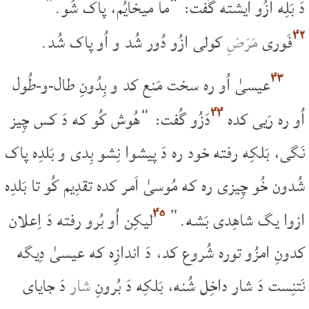
دَ بَلِه ازُو ایشته گُفت: ”ما میخایُم، پاک شُو.“
۴۲
فَوری
مَرَضِ
کولی ازُو دُور شُد و اُو پاک شُد.
۴۳
عیسیٰ اُو ره سخت مَنع کد و بِدُونِ طال-و-طُول
۴۴
اُو ره رَیی کده
دَزُو گُفت: ”هُوش کُو که دَ کس چِیز
نَگی، بَلکِه رفته خود ره دَ پیشوا نِشو بِدی و بَلدِه پاک
شُدون خُو چِیزی ره که مُوسیٰ اَمر کده تقدِیم کُو تا بَلدِه
۴۵
ازوا یگ شاهِدی بَشه.“
لیکِن اُو بُرو رفته دَ اِعلان
کدونِ امزُو توره شُروع کد، دَ اندازِه که عیسیٰ دِیگه
نَتنِست دَ شار داخِل شُنه، بَلکِه دَ بُرونِ
شار
دَ جایای