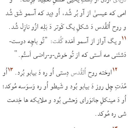
امی که عیسیٰ از آو بُر شُد، اُو دِید که آسمو شَق شُد
و روح اُلقُدس دَ شکلِ یگ کَوتر دَ بَلِه ازُو نازِل شُد.
۱۱
و یگ آواز از آسمو اَمَده
گُفت:
”تُو باچِه دوست-
دَشتَنی مه اَستی که از تُو خوش-و-راضی اَستُم.“
۱۳
۱۲
اوخته روح
اُلقُدس
دِستی اُو ره دَ بیابو بُرد.
اُو
مُدَتِ چِل روز دَ بیابو بُود و شَیطو اُو ره وَسوَسه مُوکد؛
اُو دَ مینکلِ جانوَرای وَحشی بُود و ملایکه ها خِدمت
شی ره مُوکد.