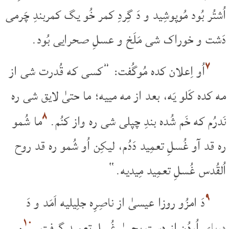
اُشتُر بُود مُوپوشِید و دَ گِردِ کمر خُو یگ کمربندِ چَرمی
دَشت و خوراک شی مَلَخ و عسلِ صحرایی بُود.
۷
اُو اِعلان کده مُوگُفت: ”کسی که قُدرت شی از
مه کده کَلو یَه، بعد از مه مییه؛ ما حتیٰ لایق شی ره
۸
نَدرُم که خَم شُده بندِ چپلی شی ره واز کنُم.
ما شُمو
ره قد آو غُسلِ تعمِید دَدُم، لیکِن اُو شُمو ره قد روح
اُلقُدس غُسلِ تعمِید مِیدیه.“
۹
دَ امزُو روزا عیسیٰ از ناصِرِه جلِیلیه اَمَد و دَ
۱۰
دریای
اُردُن از دِستِ یحییٰ غُسلِ تعمِید گِرِفت.
و