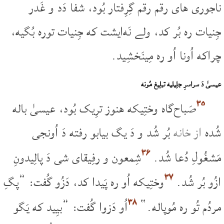
ناجوری های رقم رقم گِرِفتار بُود، شفا دَد و غَدر
جِنیات ره بُر کد، ولے نَه‌ایشت که جِنیات توره بُگیه،
چراکه اُونا اُو ره مِینَخشِید.
عیسیٰ دَ سراسرِ جلِیلیه تبلِیغ مُونه
۳۵
صَباح‌گاه وختِیکه هنوز ترِیک بُود، عیسیٰ باله
شُده
از خانه
بُر شُد و دَ یگ بیابو رفته دَ اُونجی
۳۶
مَشغُولِ دُعا شُد.
شِمعون و رفِیقای شی دَ پالِیدونِ
۳۷
ازُو بُر شُد.
وختِیکه اُو ره پَیدا کد، دَزُو گُفت: ”پگِ
۳۸
مردُم تُو ره مُوپاله.“
اُو دَزوا گُفت: ”بیِید که یَگو