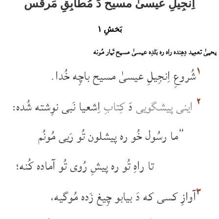
اِنجِیلِ عیسیٰ مسیح دَ مُطابِقِ مَرقَس
بَخشِ ۱
یحییٰ‏ تعمِید دِهِنده راه ره بَلدِه عیسیٰ مسیح تَیار مُونه
۱
شُروعِ اِنجِیلِ عیسیٰ مسیح باچِه خُدا.
۲
اینی پیشگویی
دَ
کِتابِ
اِشعیا نَبی نوِشته شُده:
”ما رسُول خُو ره پیشلون تُو رَیی مُونُم
تا راهِ تُو ره پیشِ رُوی تُو آماده کُنه؛
۳
آوازِ کسی که دَ بیابو چِیغ زَده مُوگیه،