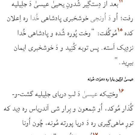
۱۴
بعد از دِستگِیر شُدونِ یحییٰ عیسیٰ دَ جلِیلیه
رفت؛ اُو
دَ اُونجی
خوشخبری پادشاهی
خُدا
ره اِعلان
۱۵
کده
مُوگُفت: ”وخت پُوره شُده و پادشاهی خُدا
نزدِیک اَسته. پس توبه کُنِید و دَ خوشخبری ایمان
بیرِید.“
عیسیٰ اوّلِین یارا ره دعوَت مُونه
۱۶
وختِیکه
عیسیٰ
دَ لبِ دریای جلِیلیه گشت-و-
گُذار مُوکد، اُو شِمعون و بِرار شی اَندریاس ره دِید که
تورِ ماهی‌گِیری ره دَ دریا پورته مُونه، چُون اُونا
۱۷