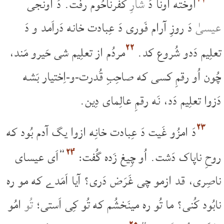
اوخته اُونا دَ
شارِ
کَفرناحُوم رفت. دَ اُونجی
عیسیٰ
دَ روزِ آرام فَوری دَ عِبادت خانه دَراَمد و دَ
۲۲
تعلِیم دَدو شُروع کد.
مردُم از تعلِیم شی حَیرو مَند،
چُون اُو رقمِ کسی که صاحِبِ قُدرت-و-اِختیار بَشه
دَزوا تعلِیم دَد، نَه رقمِ عالِمای دِین.
۲۳
دَ امزُو غَیت دَ عِبادت خانِه ازوا یگ آدم بُود که
۲۴
روحِ ناپاک دَشت. اُو چِیغ زَده گُفت:
”اَی عیسای
ناصِری، قد ازمو چی غَرَض دَری؟ آیا اَمَدے که مو ره
نابُود کُنی؟ ما تُو ره مینَخشُم که تُو کِی اَستی؛
تُو
امُو