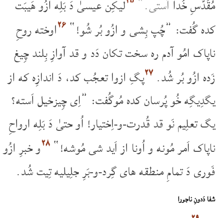
۲۵
مُقَدَّسِ خُدا
اَستی.“
لیکِن عیسیٰ دَ بَلِه ازُو هَیبَت
۲۶
کده گُفت: ”چُپ بِشی و ازُو بُر شُو!“
اوخته روحِ
ناپاک امُو آدم ره سخت تکان دَد و قد آوازِ بِلند چِیغ
۲۷
زَده ازُو بُر شُد.
پگِ ازوا تعجُب کد، دَ اندازِه که از
یگدِیگِه خُو پُرسان کده مُوگُفت: ”اِی چِیزخیل اَسته؟
یگ تعلِیم نَو قد قُدرت-و-اِختیار! اُو حتیٰ دَ بَلِه ارواحِ
۲۸
ناپاک اَمر مُونه و اُونا از اَید شی مُوشه!“
و خبرِ ازُو
فَوری دَ تمامِ منطقه های گِرد-و-بَرِ جلِیلیه تِیت شُد.
شفا دَدونِ ناجورا