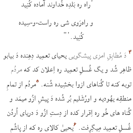
’راه ره بَلدِه خُداوند آماده کُنِید
و راه‌رَوی شی ره راست-و-سِیده
کُنِید.‘“
۴
دَ مُطابِقِ امزی پیشگویی
یحیای تعمِید دِهِنده دَ بیابو
ظاهِر شُد و یگ غُسلِ تعمِید ره اِعلان کد که
مردُم
۵
توبه کنه تا گُناهای ازوا بخشِیده شُنه.
مردُم از تمامِ
منطقِه یهُودیه و اورُشَلیم بُر شُده دَ پیشِ ازُو میمَد و
گُناه های خُو ره اِقرار کده از دِستِ ازُو دَ دریای اُردُن
۶
غُسلِ تعمِید مِیگِرِفت.
یحییٰ کالای ره که از پاشُمِ