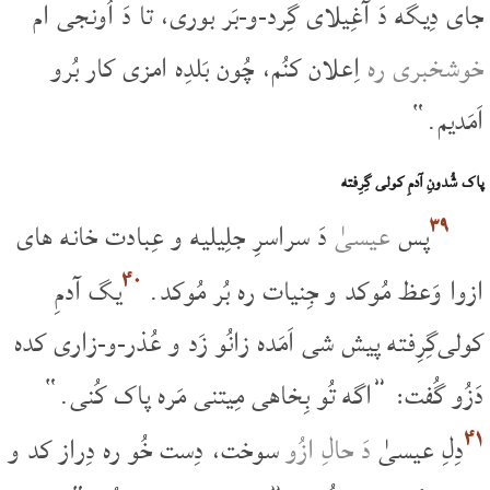
جای دِیگه دَ آغِیلای گِرد-و-بَر بوری، تا دَ اُونجی ام
خوشخبری ره
اِعلان کنُم، چُون بَلدِه امزی کار بُرو
اَمَدیم.“
پاک شُدونِ آدمِ کولی گِرِفته
۳۹
پس
عیسیٰ
دَ سراسرِ جلِیلیه و عِبادت خانه های
۴۰
ازوا وَعظ مُوکد و جِنیات ره بُر مُوکد.
یگ آدمِ
کولی‌گِرِفته پیش شی اَمَده زانُو زَد و عُذر-و-زاری کده
دَزُو گُفت: ”اگه تُو بِخاهی مِیتنی مَره پاک کُنی.“
۴۱
دِلِ عیسیٰ
دَ حالِ ازُو
سوخت، دِست خُو ره دِراز کد و