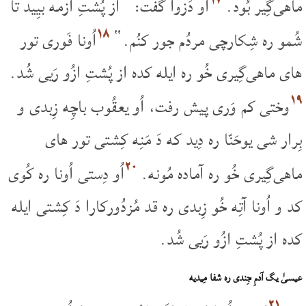
ماهی‌گِیر بُود.
اُو دَزوا گُفت: ”از پُشتِ ازمه بیِید تا
۱۸
شُمو ره شِکارچی مردُم جور کنُم.“
اُونا فَوری تور
های ماهی‌گِیری خُو ره ایله کده از پُشتِ ازُو رَیی شُد.
۱۹
وختی کم وَری پیش رفت، اُو یعقُوب باچِه زِبدی و
بِرار شی یوحَنّا ره دِید که دَ مَنِه کِشتی تور های
۲۰
ماهی‌گِیری خُو ره آماده مُونه.
اُو دِستی اُونا ره کُوی
کد و اُونا آتِه خُو زِبدی ره قد مُزدُورکارا دَ کِشتی ایله
کده از پُشتِ ازُو رَیی شُد.
عیسیٰ یگ آدمِ جِندی ره شفا مِیدیه
۲۱