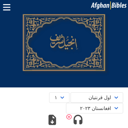
صفحه اصلی
کتاب مقدس دری
کتاب مقدس پشتو
بیشتر:
بلوچی
·
هزارگی
·
ترکمنی
اپلیکیشن‌های موبایل
سوال‌ها
English
پښتو
دری