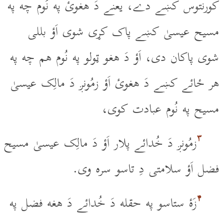
کورنتوس کښے دے، يعنے دَ هغوئ په نُوم چه په
مسيح عيسىٰ کښے پاک کړى شوى اَؤ بللى
شوى پاکان دى، اَؤ دَ هغو ټولو په نُوم هم چه په
هر ځائے کښے دَ هغوئ اَؤ زمُونږ دَ مالِک عيسىٰ
مسيح په نُوم عبادت کوى،
۳
زمُونږ دَ خُدائے پلار اَؤ دَ مالِک عيسىٰ مسيح
فضل اَؤ سلامتى دِ تاسو سره وى.
۴
زَۀ ستاسو په حقله دَ خُدائے دَ هغه فضل په