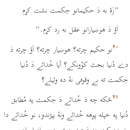
”زَۀ به دَ حکيمانو حِکمت نشت کړم
اَؤ دَ هوښيارانو عقل به رد کړم.“
۲۰
نو حکيم چرته؟ هوښيار چرته؟ اَؤ چرته دَ
دے دُنيا بحث کوُونکے؟ آيا خُدائے دَ دُنيا
حِکمت ته بے وقوفى نۀ ده وئيلے؟
۲۱
ځکه چه دَ خُدائے دَ حِکمت په مُطابق
دُنيا په خپله پوهه خُدائے ونۀ پيژندو، نو خُدائے دا