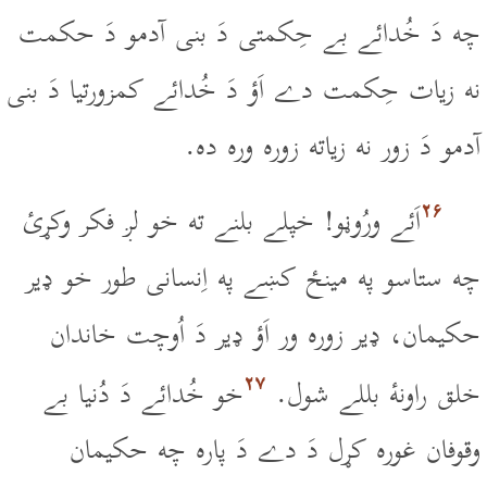
چه دَ خُدائے بے حِکمتى دَ بنى آدمو دَ حکمت
نه زيات حِکمت دے اَؤ دَ خُدائے کمزورتيا دَ بنى
آدمو دَ زور نه زياته زوره وره ده.
۲۶
اَئے ورُوڼو! خپلے بلنے ته خو لږ فکر وکړئ
چه ستاسو په مينځ کښے په اِنسانى طور خو ډير
حکيمان، ډير زوره ور اَؤ ډير دَ اُوچت خاندان
۲۷
خلق راونۀ بللے شول.
خو خُدائے دَ دُنيا بے
وقوفان غوره کړل دَ دے دَ پاره چه حکيمان