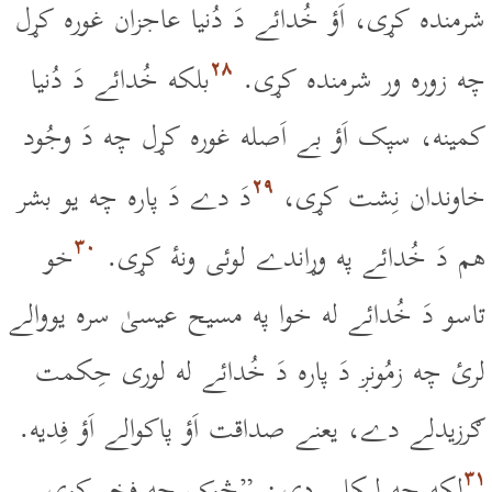
شرمنده کړى، اَؤ خُدائے دَ دُنيا عاجزان غوره کړل
۲۸
چه زوره ور شرمنده کړى.
بلکه خُدائے دَ دُنيا
کمينه، سپک اَؤ بے اَصله غوره کړل چه دَ وجُود
۲۹
خاوندان نِشت کړى،
دَ دے دَ پاره چه يو بشر
۳۰
هم دَ خُدائے په وړاندے لوئى ونۀ کړى.
خو
تاسو دَ خُدائے له خوا په مسيح عيسىٰ سره يووالے
لرئ چه زمُونږ دَ پاره دَ خُدائے له لورى حِکمت
ګرزيدلے دے، يعنے صداقت اَؤ پاکوالے اَؤ فِديه.
۳۱
لکه چه ليکلى دى : ”څوک چه فخر کوى