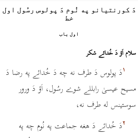
دَ کورنتيانو په نُوم دَ پولوس رسُول اول
خط
اول باب
سلام اَؤ دَ خُدائے شکر
۱
دَ پولوس دَ طرف نه چه دَ خُدائے په رضا دَ
مسيح عيسىٰ رابللے شوے رسُول، اَؤ دَ ورور
سوستينس له طرف نه،
۲
دَ خُدائے دَ هغه جماعت په نُوم چه په