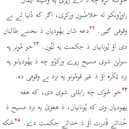
خوښه کړه چه دَ دے زيرى په وسيله ايمان
راوړُونکو له خلاصُون ورکړى، اګر که دُنيا ئے بے
۲۲
وقوفى ګڼى.
دغه شان يهُوديان دَ نخښے طالبان
۲۳
دى اَؤ يُونانيان دَ حِکمت په لټُون.
خو مُونږ په
سولئ شوى مسيح زيرے ورکوُو چه دَ يهُوديانو په
نِزد ټکَره اَؤ دَ غير قومُونو په نِزد بے وقوفى ده.
۲۴
خو څوک چه رابللى شوى دى، که هغه
يهوديان وى که يُونانيان، دَ هغوئ په نِزد مسيح دَ
۲۵
خُدائے قُدرت اَؤ دَ خدائے حِکمت دے.
ځکه