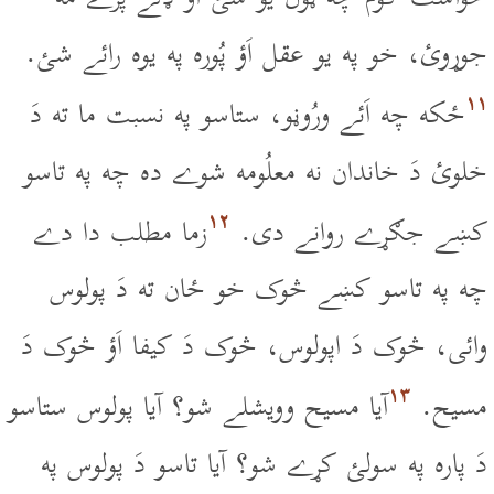
جوړوئ، خو په يو عقل اَؤ پُوره په يوه رائے شئ.
۱۱
ځکه چه اَئے ورُوڼو، ستاسو په نسبت ما ته دَ
خلوئ دَ خاندان نه معلُومه شوے ده چه په تاسو
۱۲
کښے جګړے روانے دى.
زما مطلب دا دے
چه په تاسو کښے څوک خو ځان ته دَ پولوس
وائى، څوک دَ اپولوس، څوک دَ کيفا اَؤ څوک دَ
۱۳
مسيح.
آيا مسيح وويشلے شو؟ آيا پولوس ستاسو
دَ پاره په سولئ کړے شو؟ آيا تاسو دَ پولوس په