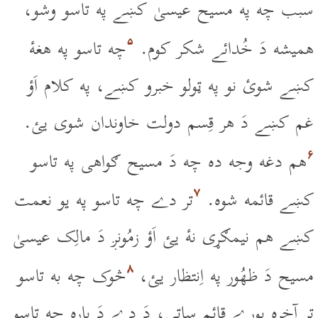
سبب چه په مسيح عيسىٰ کښے په تاسو وشو،
۵
هميشه دَ خُدائے شکر کوم.
چه تاسو په هغۀ
کښے شوئ نو په ټولو خبرو کښے، په کلام اَؤ
غم کښے دَ هر قِسم دولت خاوندان شوى يئ.
۶
هم دغه وجه ده چه دَ مسيح ګواهى په تاسو
۷
کښے قائمه شوه.
تر دے چه تاسو په يو نعمت
کښے هم نيمګړى نۀ يئ اَؤ زمُونږ دَ مالِک عيسىٰ
۸
مسيح دَ ظهُور په اِنتظار يئ،
څوک چه به تاسو
تر آخره پورے قائم ساتى، دَ دے دَ پاره چه تاسو