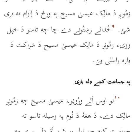
زمُونږ دَ مالِک عيسىٰ مسيح په ورځ دَ اِلزام نه برى
۹
شئ.
خُدائے رښتُونے دے چا چه تاسو دَ خپل
زوى، زمُونږ دَ مالِک عيسىٰ مسيح دَ شراکت دَ
پاره رابللى يئ.
په جماعت کښے ډله بازى
۱۰
نو اوس اَئے ورُوڼو، عيسىٰ مسيح چه زمُونږ
مالِک دے، دَ هغۀ دَ نُوم په وسيله تاسو ته
خواست کوم چه ټول يو شئ اَؤ ډلے پرے مه