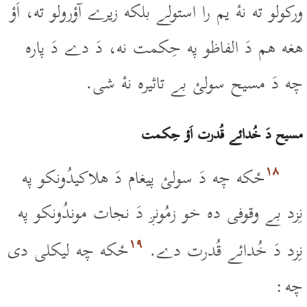
ورکولو ته نۀ يم را استولے بلکه زيرے آؤرولو ته، اَؤ
هغه هم دَ الفاظو په حِکمت نه، دَ دے دَ پاره
چه دَ مسيح سولئ بے تاثيره نۀ شى.
مسيح دَ خُدائے قُدرت اَؤ حِکمت
۱۸
ځکه چه دَ سولئ پيغام دَ هلاکيدُونکو په
نِزد بے وقوفى ده خو زمُونږ دَ نجات موندُونکو په
۱۹
نِزد دَ خُدائے قُدرت دے.
ځکه چه ليکلى دى
چه :