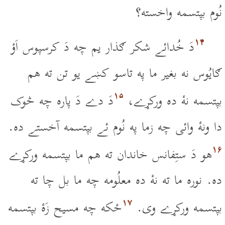
نُوم بپتسمه واخسته؟
۱۴
دَ خُدائے شکر ګذار يم چه دَ کرسپوس اَؤ
ګايُوس نه بغير ما په تاسو کښے يو تن ته هم
۱۵
بپتسمه نۀ ده ورکړے،
دَ دے دَ پاره چه څوک
دا ونۀ وائى چه زما په نُوم ئے بپتسمه آخستے ده.
۱۶
هو دَ ستِفانس خاندان ته هم ما بپتسمه ورکړے
ده. نوره ما ته نۀ ده معلُومه چه ما بل چا ته
۱۷
بپتسمه ورکړے وى.
ځکه چه مسيح زَۀ بپتسمه