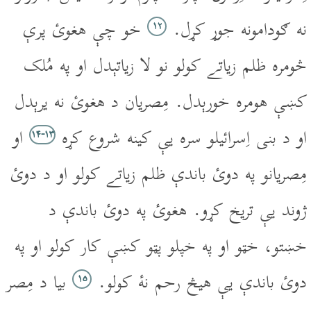
نه ګودامونه جوړ کړل.
خو چې هغوئ پرې
۱۲
څومره ظلم زياتے کولو نو لا زياتېدل او په مُلک
کښې هومره خورېدل. مِصريان د هغوئ نه يرېدل
او د بنى اِسرائيلو سره يې کينه شروع کړه
او
۱۳‏-۱۴
مِصريانو په دوئ باندې ظلم زياتے کولو او د دوئ
ژوند يې تريخ کړو. هغوئ په دوئ باندې د
خښتو، خټو او په خپلو پټو کښې کار کولو او په
دوئ باندې يې هيڅ رحم نۀ کولو.
بيا د مِصر
۱۵