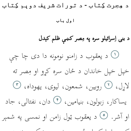
د هِجرت کِتاب - د تورات شريف دوېم کِتاب
اول باب
د بنى اِسرائيلو سره په مِصر کښې ظلم کېدل
د يعقوب د زامنو نومونه دا دى چا چې
۱
خپل خپل خاندان د ځان سره کړو او مِصر ته
لاړل،
روبين، شمعون، ليوى، يهوداه،
۳
۲
يساکار، زبولون، بنيامين،
دان، نفتالى، جاد
۴
او آشر.
د يعقوب ټول زامن او نمسى په شمېر
۵