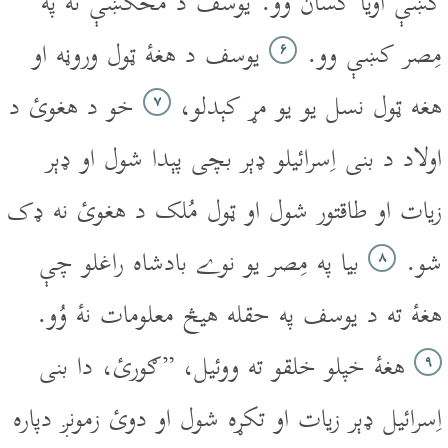
کښې اويا کسان وُو. يوسف د مخکښې نه په
مِصر کښې وو.
يوسف د هغۀ ټول وروڼه او
۶
هغه ټول نسل يو يو مړ کېدلو،
خو د هغوئ د
۷
اولاد د بنى اِسرائيلو ډېر بچى پېدا شول او ډېر
زيات او طاقتور شول او ټول مُلک د هغوئ نه ډک
شو.
بيا په مِصر يو نوے بادشاه راغلو چې
۸
هغۀ ته د يوسف په حقله هيڅ معلومات نۀ وُو.
هغۀ خپلو خلقو ته ووئيل، ”ګورئ، دا بنى
۹
اِسرائيل ډېر زيات او تکړه شول او دوئ زمونږ دپاره