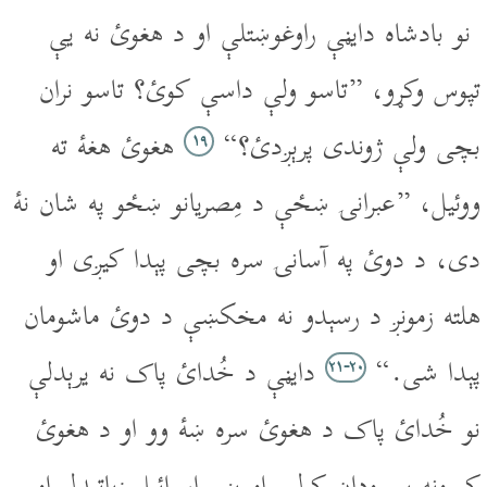
نو بادشاه دايڼې راوغوښتلې او د هغوئ نه يې
تپوس وکړو، ”تاسو ولې داسې کوئ؟ تاسو نران
بچى ولې ژوندى پرېږدئ؟“
هغوئ هغۀ ته
۱۹
ووئيل، ”عبرانۍ ښځې د مِصريانو ښځو په شان نۀ
دى، د دوئ په آسانۍ سره بچى پېدا کيږى او
هلته زمونږ د رسېدو نه مخکښې د دوئ ماشومان
پېدا شى.“
دايڼې د خُدائ پاک نه يرېدلې
۲۰‏-۲۱
نو خُدائ پاک د هغوئ سره ښۀ وو او د هغوئ