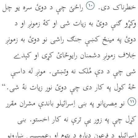
خطرناک دى.
راځئ چې د دوئ سره يو چل
۱۰
وکړُو ګنې دوئ به زيات شى او کۀ زمونږ او د
دوئ په مينځ کښې جنګ راشى نو دوئ به زمونږ
خِلاف زمونږ دشمنان رايوځائ کړى او کېدے
شى چې د دې مُلک نه وتښتى. مونږ له داسې
څۀ کول په کار دى چې دوئ نور زيات نۀ شى.“
نو مِصريانو په بنى اِسرائيلو باندې مشران مقرر
۱۱
کړل چې په زور يې ترې نه کار اخستو. بنى
اِسرائيلو د فِرعون دپاره د پتوم او رعمسيس ښارونو