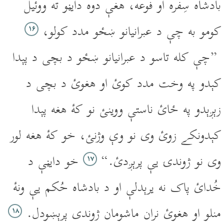
بادشاه سِفره او فوعه، هغې دوه دايڼو ته ووئيل
کومو به چې د عبرانيانو ښځو مدد کولو،
۱۶
”چې کله تاسو د عبرانيانو ښځو د بچى د پېدا
کېدو په وخت مدد کوئ او هغوئ د بچى د
زېږېدو په ځائ ناستې ووينئ نو کۀ هغه پېدا
کېدونکے زوئ وى نو وې وژنئ، خو کۀ هغه لور
وى نو ژوندۍ يې پرېږدئ.“
خو دايڼې د
۱۷
خُدائ پاک نه يرېدلې او د بادشاه حُکم يې ونۀ
منلو او هغوئ نران ماشومان ژوندى پرېښودل.
۱۸