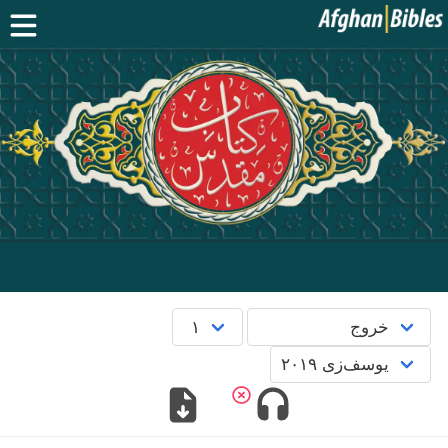
صفحه اصلی
کتاب مقدس دری
کتاب مقدس پشتو
بیشتر:
بلوچی
·
هزارگی
·
ترکمنی
اپلیکیشن‌های موبایل
سوال‌ها
English
پښتو
دری