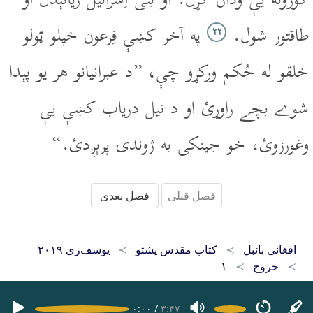
کورونه يې ودان کړل. او بنى اِسرائيل زياتېدل او
طاقتور شول.
په آخر کښې فِرعون خپلو ټولو
۲۲
خلقو له حُکم ورکړو چې، ”د عبرانيانو هر يو پېدا
شوے بچے راوړئ او د نيل درياب کښې يې
وغورزوئ، خو جينکۍ به ژوندۍ پرېږدئ.“
فصل قبلی
فصل بعدی
افغانی بائبل
کتاب مقدس پشتو
یوسف‌زی ۲۰۱۹
خروج
۱
۰:۰۰
/
۳:۴۷