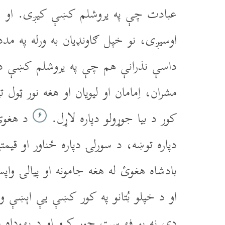
عبادت چې په يروشلم کښې کيږى. او 
اوسيږى، نو خپل ګاونډيان به ورله په مد
داسې نذرانې هم چې په يروشلم کښې
مشران، اِمامان او ليويان او هغه نور ټو
کور د بيا جوړولو دپاره لاړل.
د هغوئ 
۶
دپاره توښه، د سورلۍ دپاره ځناور او قي
بادشاه هغوئ له هغه جامونه او پيالۍ و
او د خپلو بُتانو په کور کښې يې اېښې 
دې نه يو فهرست جوړ کړو او د يهوداه 