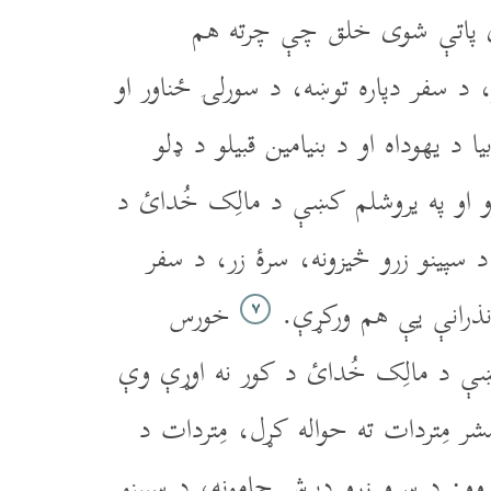
پاتې شوى خلق چې چرته هم
 د سفر دپاره توښه، د سورلۍ ځناور او
ا د يهوداه او د بنيامين قبيلو د ډلو
ُو او په يروشلم کښې د مالِک خُدائ د
 سپينو زرو څيزونه، سرۀ زر، د سفر
 نذرانې يې هم ورکړې.
خورس
۷
کښې د مالِک خُدائ د کور نه اوړې وې
 مِتردات ته حواله کړل، مِتردات د
وو: د سرو زرو دېرش جامونه، د سپينو