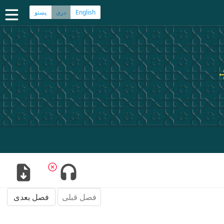
English
پښتو
دری
صفحه اصلی
کتاب مقدس دری
کتاب مقدس پشتو
بیشتر:
بلوچی
·
هزارگی
·
ترکمنی
اپلیکیشن‌های موبایل
سوال‌ها
فصل قبلی
فصل بعدی