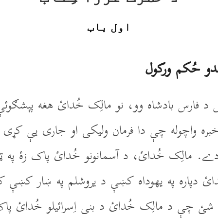
اول باب
ېدو حُکم ورکول
ارس بادشاه وو، نو مالِک خُدائ هغه پېشګوئې پو
ره واچوله چې دا فرمان وليکى او جارى يې کړى او
 مالِک خُدائ، د آسمانونو خُدائ پاک زۀ په ټول
ائ دپاره په يهوداه کښې د يروشلم په ښار کښې ک
 شئ چې د مالِک خُدائ د بنى اِسرائيلو خُدائ پاک