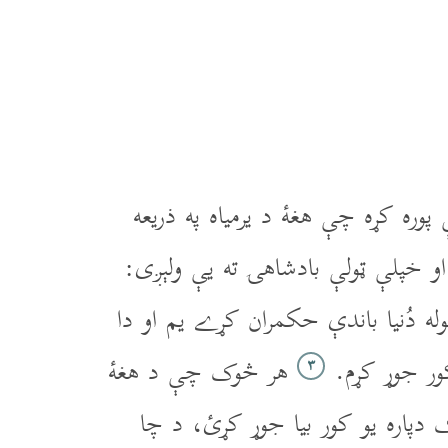
ره کړه چې هغۀ د يرمياه په ذريعه
 خپلې ټولې بادشاهۍ ته يې ولېږى:
ه دُنيا باندې حکمران کړے يم او دا
ور جوړ کړم.
هر څوک چې د هغۀ
۳
 دپاره يو کور بيا جوړ کړئ، د چا