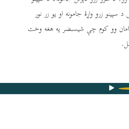
 سپينو زرو واړۀ جامونه او يو زر نور
ر سامان وو کوم چې شيسبضر په هغه وخت
ل.
ل‌ها
۱۶۴۷۴۷۹۶۹۲۷