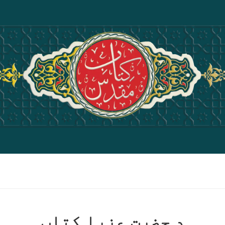
د حضرت عزرا کِتاب