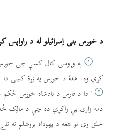
د خورس بنى اِسرائيلو له د راواپس ک
په وړومبى کال کښې چې خورس د ف
۱
کړې وه. هغۀ د خورس په زړۀ کښې دا خب
”دا د فارس د بادشاه خورس حُکم دے.
۲
ذمه وارى يې راکړې ده چې د مالِک خُد
خلق وى نو هغه د يهوداه يروشلم ته تلے