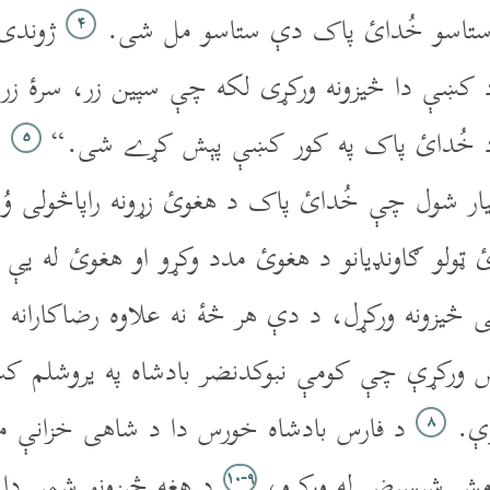
ستاسو خُدائ پاک دې ستاسو مل شى.
ژوندى 
۴
د کښې دا څيزونه ورکړى لکه چې سپين زر، سرۀ زر،
 د خُدائ پاک په کور کښې پېش کړے شى.“
بي
۵
ل تيار شول چې خُدائ پاک د هغوئ زړونه راپاڅولى و
ټولو ګاونډيانو د هغوئ مدد وکړو او هغوئ له يې د
متى څيزونه ورکړل، د دې هر څۀ نه علاوه رضاکارانه
اپس ورکړې چې کومې نبوکدنضر بادشاه په يروشلم 
وې.
د فارس بادشاه خورس دا د شاهى خزانې مشر
۸
مشر شيسبضر له ورکړو،
د هغه څيزونو شمېر دا 
۹‏-۱۰