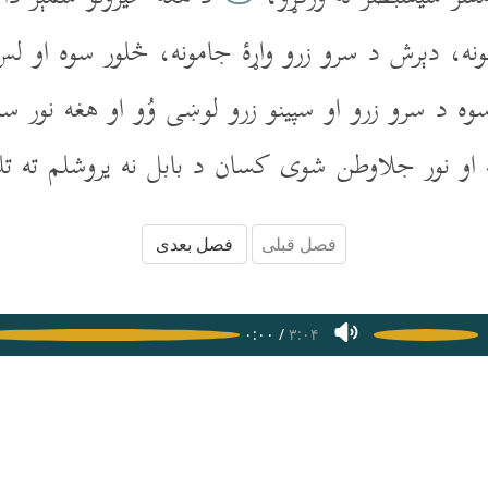
نه، دېرش د سرو زرو واړۀ جامونه، څلور سوه او لس د
 سوه د سرو زرو او سپينو زرو لوښى وُو او هغه نو
 نور جلاوطن شوى کسان د بابل نه يروشلم ته تل
فصل قبلی
فصل بعدی
ا
۱
۰:۰۰
/
۳:۰۴
تاب مقدس پشتو
کتاب مقدس هزارگی
اپلیکیشن‌های موبایل
سوا
کپی رایت ۲۰۲۶ - ۲۰۱۵ افغانی بائبل. تمامی حقوق محفوظ است