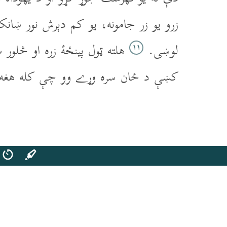
زرو يو زر جامونه، يو کم دېرش نور ښانکو
لوښى.
هلته ټول پينځۀ زره او څلور
۱۱
کښې د ځان سره وړے وو چې کله هغه او
افغانی بائبل
کتاب مقدس پشتو
یوسف‌زی ۲۰۱۹
عزر
صفحه اصلی
کتاب مقدس دری
ک