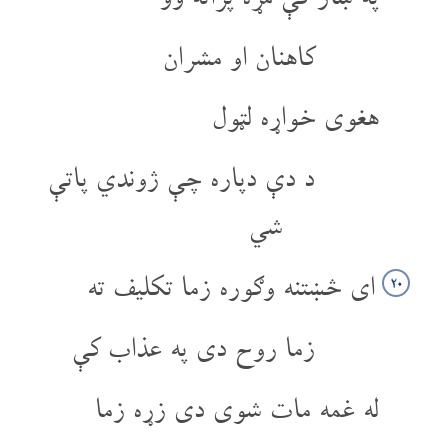
کاهنان او مشران
هغوی خواړه لټول
د دې دپاره چې ژوندي پاتې
شي
ای څښتنه وګوره زما تکلیف ته
۲۰
زما روح دی په عذاب کې
له غمه مات شوی دی زړه زما