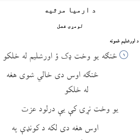
د ارمیا مرثیه
لومړی فصل
د اورشلیم غمونه
څنګه یو وخت ډک ؤ اورشلیم له خلکو
۱
څنګه اوس دی خالي شوی هغه
له خلکو
یو وخت نړۍ کې یې درلود عزت
اوس هغه دی لکه د کونډې په