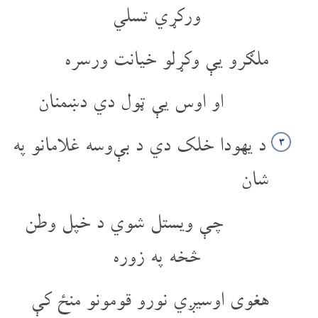
ورکړي تسلي
ملګرو یې وکړلو خیانت ورسره
او اوس یې ټول دي دښمنان
د یهودا خلک دي د بې‌وسه غلامانو په
۳
شان
چې ویستل شوي د خپل وطن
څخه په زوره
هغوی اوسیږي نورو قومونو منځ کې