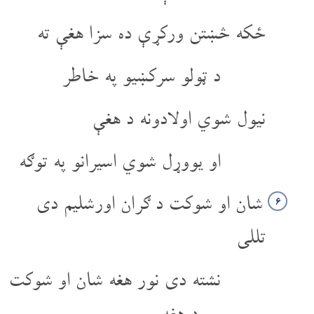
ځکه څښتن ورکړې ده سزا هغې ته
د ټولو سرکښیو په خاطر
نیول شوي اولادونه د هغې
او یووړل شوي اسیرانو په توګه
شان او شوکت د ګران اورشلیم دی
۶
تللی
نشته دی نور هغه شان او شوکت
د هغه