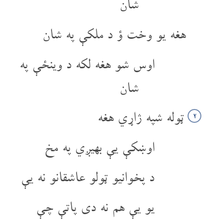
شان
هغه یو وخت ؤ د ملکې په شان
اوس شو هغه لکه د وینځې په
شان
ټوله شپه ژاړي هغه
۲
اوښکې یې بهیږي په مخ
د پخوانیو ټولو عاشقانو نه یې
یو یې هم نه دی پاتې چې