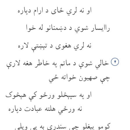
او نه لري ځای د ارام دپاره
را‌ایسار شوي د دښمنانو له خوا
نه لري هغوی د تېښتې لاره
خالي شوې د ماتم په خاطر هغه لارې
۴
چې صهیون خواته ځي
او په سپېڅلو ورځو کې هېڅوک
نه ورځي هلته عبادت دپاره
کومو پېغلو چې سندرې به یې ویلې