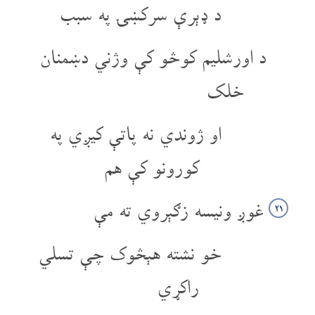
د ډېرې سرکښۍ په سبب
د اورشلیم کوڅو کې وژني دښمنان
خلک
او ژوندي نه پاتې کیږي په
کورونو کې هم
غوږ ونیسه زګېروي ته مې
۲۱
خو نشته هېڅوک چې تسلي
راکړي