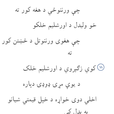
چې ورننوځي د هغه کور ته
خو ولیدل د اورشلیم خلکو
چې هغوی ورننوتل د څښتن کور
ته
کوي زګېروي د اورشلیم خلک
۱۱
د یوې مړۍ ډوډۍ دپاره
اخلي دوی خواړه د خپل قیمتي شیانو
په بدل کې