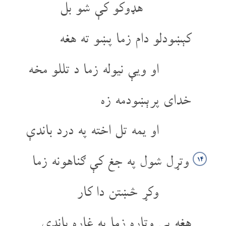
هډوکو کې شو بل
کېښودلو دام زما پښو ته هغه
او ویې نیوله زما د تللو مخه
خدای پرېښودمه زه
او یمه تل اخته په درد باندې
وتړل شول په جغ کې ګناهونه زما
۱۴
وکړ څښتن دا کار
هغه یې وتاړه زما په غاړه باندې