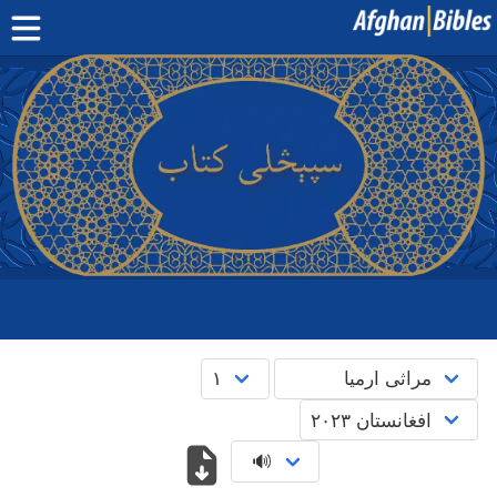
صفحه اصلی
کتاب مقدس دری
کتاب مقدس پشتو
بیشتر:
بلوچی
·
هزارگی
·
ترکمنی
اپلیکیشن‌های موبایل
سوال‌ها
English
پښتو
دری