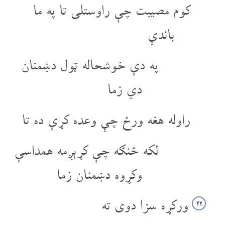
کوم مصیبت چې راوستلی تا په ما
باندې
په دې خوشحاله ټول دښمنان
دي زما
راوله هغه ورځ چې وعده کړې ده تا
لکه څنګه چې کړېږمه همداسې
وکړوه دښمنان زما
ورکړه سزا دوی ته
۲۲