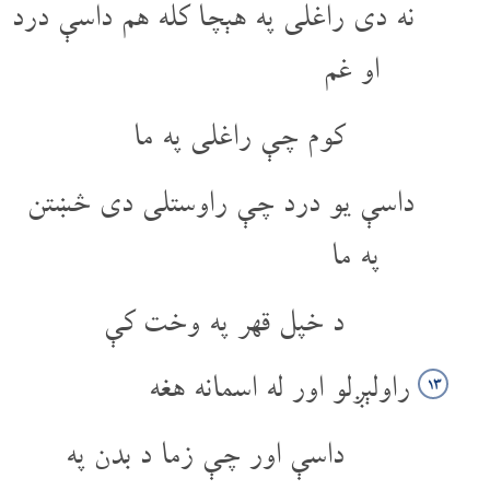
نه دی راغلی په هېچا کله هم داسې درد
او غم
کوم چې راغلی په ما
داسې یو درد چې راوستلی دی څښتن
په ما
د خپل قهر په وخت کې
راولېږلو اور له اسمانه هغه
۱۳
داسې اور چې زما د بدن په