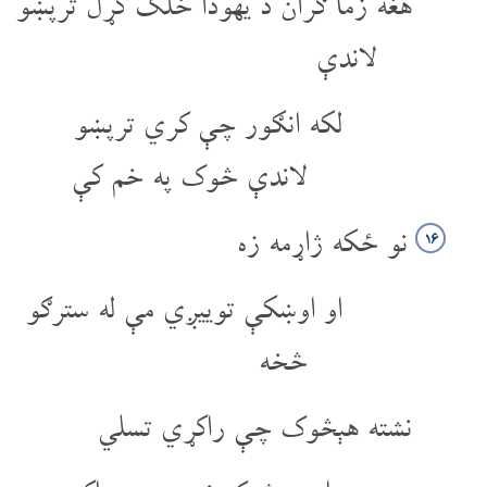
هغه زما ګران د یهودا خلک کړل تر‌پښو
لاندې
لکه انګور چې کري تر‌پښو
لاندې څوک په خم کې
نو ځکه ژاړمه زه
۱۶
او اوښکې توییږي مې له سترګو
څخه
نشته هېڅوک چې راکړي تسلي