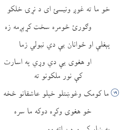
خو ما ته غوږ ونیسئ ای د نړۍ خلکو
وګورئ څومره سخت کړېږمه زه
پېغلې او ځوانان یې دي نیولي زما
او هغوی یې دي وړي په اسارت
کې نور ملکونو ته
ما کومک وغوښتلو خپلو عاشقانو څخه
۱۹
خو هغوی وکړه دوکه ما سره
په ښار کې مړه پراته وو