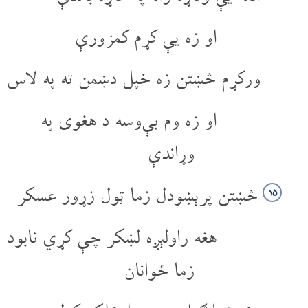
او زه یې کړم کمزورې
ورکړم څښتن زه خپل دښمن ته په لاس
او زه وم بې‌وسه د هغوی په
وړاندې
څښتن پرېښودل زما ټول زړور عسکر
۱۵
هغه راولېږه لښکر چې کړي نابود
زما ځوانان