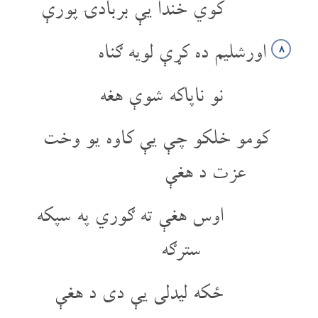
کوي خندا یې بربادۍ پورې
اورشلیم ده کړې لویه ګناه
۸
نو ناپاکه شوې هغه
کومو خلکو چې یې کاوه یو وخت
عزت د هغې
اوس هغې ته ګوري په سپکه
سترګه
ځکه لیدلی یې دی د هغې