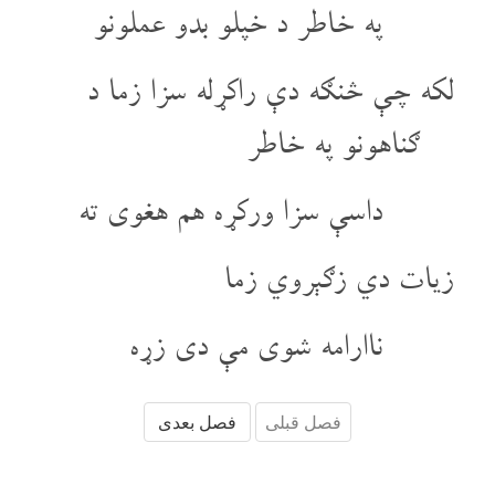
په خاطر د خپلو بدو عملونو
لکه چې څنګه دې راکړله سزا زما د
ګناهونو په خاطر
داسې سزا ورکړه هم هغوی ته
زیات دي زګېروي زما
نا‌ارامه شوی مې دی زړه
فصل قبلی
فصل بعدی