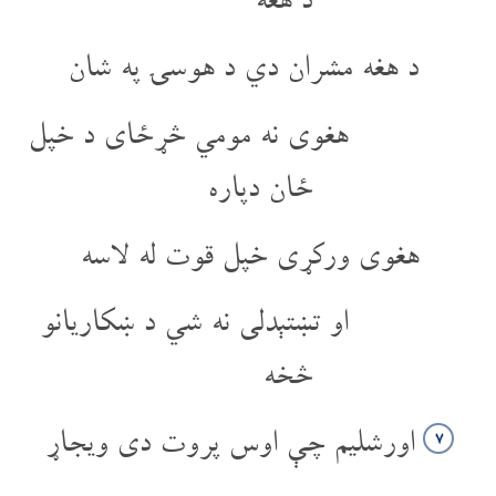
د هغه مشران دي د هوسۍ په شان
هغوی نه مومي څړځای د خپل
ځان دپاره
هغوی ورکړی خپل قوت له لاسه
او تښتېدلی نه شي د ښکاریانو
څخه
اورشلیم چې اوس پروت دی ویجاړ
۷