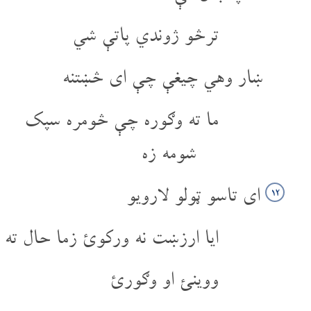
ترڅو ژوندي پاتې شي
ښار وهي چیغې چې ای څښتنه
ما ته وګوره چې څومره سپک
شومه زه
ای تاسو ټولو لارويو
۱۲
ایا ارزښت نه ورکوئ زما حال ته
ووینئ او وګورئ