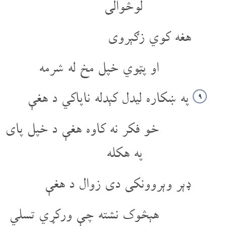
لوڅوالی
هغه کوي زګېروی
او پټوي خپل مخ له شرمه
په ښکاره لیدل کېدله ناپاکي د هغې
۹
خو فکر نه کاوه هغې د خپل پای
په هکله
ډېر وېروونکی دی زوال د هغې
هېڅوک نشته چې ورکړي تسلي