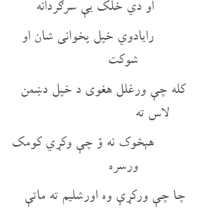
او دي خلک یې سرګردانه
رایادوي خپل پخوانی شان او
شوکت
کله چې ورغلل هغوی د خپل دښمن
لاس ته
هېڅوک نه ؤ چې وکړي کومک
ورسره
چا چې ورکړې وه اورشلیم ته ماتې