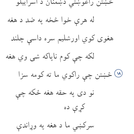
څښتن راغوښتي دښمنان د اسراییلو
له هرې خوا څخه په ضد د هغه
هغوی کوي اورشلیم سره داسې چلند
لکه چې کوم ناپاکه شی وي هغه
څښتن چې راکوي ما ته کومه سزا
۱۸
نو دی په حقه هغه ځکه چې
کړې ده
سرکښي ما د هغه په وړاندې