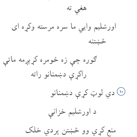
هغې ته
اورشلیم وایي ما سره مرسته وکړه ای
څښتنه
ګوره چې زه څومره کړېږمه ماتې
راکړې دښمنانو راته
دي لوټ کړې دښمنانو
۱۰
د اورشلیم خزانې
منع کړي وو څښتن پردي خلک