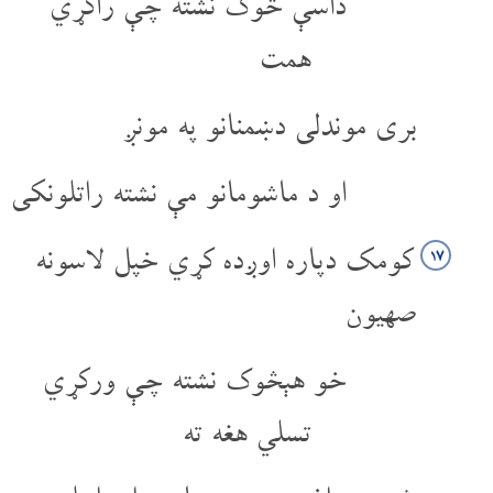
داسې څوک نشته چې راکړي
همت
بری موندلی دښمنانو په مونږ
او د ماشومانو مې نشته راتلونکی
کومک دپاره اوږده کړي خپل لاسونه
۱۷
صهیون
خو هېڅوک نشته چې ورکړي
تسلي هغه ته