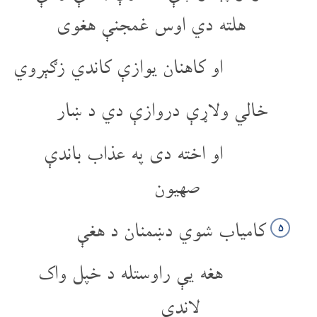
هلته دي اوس غمجنې هغوی
او کاهنان یوازې کاندي زګېروي
خالي ولاړې دروازې دي د ښار
او اخته دی په عذاب باندې
صهیون
کامیاب شوي دښمنان د هغې
۵
هغه یې راوستله د خپل واک
لاندې