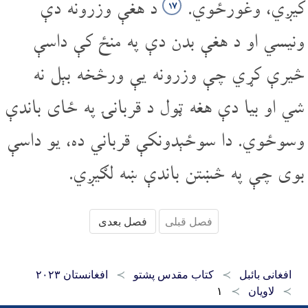
کیږي، وغورځوي.
د هغې وزرونه دې
۱۷
ونیسي او د هغې بدن دې په منځ کې داسې
څیرې کړي چې وزرونه یې ورڅخه بېل نه
شي او بیا دې هغه ټول د قربانۍ په ځای باندې
وسوځوي. دا سوځېدونکې قرباني ده، یو داسې
بوی چې په څښتن باندې ښه لګیږي.
فصل قبلی
فصل بعدی
افغانی بائبل
کتاب مقدس پشتو
افغانستان ۲۰۲۳
لاویان
۱