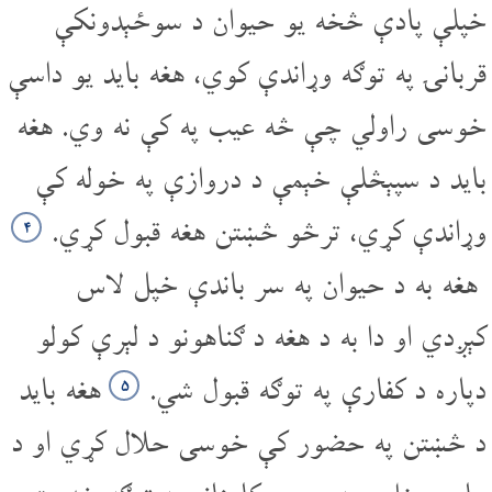
خپلې پادې څخه یو حیوان د سوځېدونکې
قربانۍ په توګه وړاندې کوي، هغه باید یو داسې
خوسی راولي چې څه عیب په کې نه وي. هغه
باید د سپېڅلې خېمې د دروازې په خوله کې
وړاندې کړي، ترڅو څښتن هغه قبول کړي.
۴
هغه به د حیوان په سر باندې خپل لاس
کېږدي او دا به د هغه د ګناهونو د لېرې کولو
دپاره د کفارې په توګه قبول شي.
هغه باید
۵
د څښتن په حضور کې خوسی حلال کړي او د