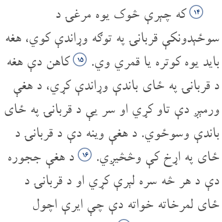
که چېرې څوک یوه مرغۍ د
۱۴
سوځېدونکې قربانۍ په توګه وړاندې کوي، هغه
باید یوه کوتره یا قمري وي.
کاهن دې هغه
۱۵
د قربانۍ په ځای باندې وړاندې کړي، د هغې
ورمېږ دې تاو کړي او سر یې د قربانۍ په ځای
باندې وسوځوي. د هغې وینه دې د قربانۍ د
ځای په اړخ کې وڅڅیږي.
د هغې ججوره
۱۶
دې د هر څه سره لېرې کړي او د قربانۍ د
ځای لمرخاته خواته دې چې ایرې اچول