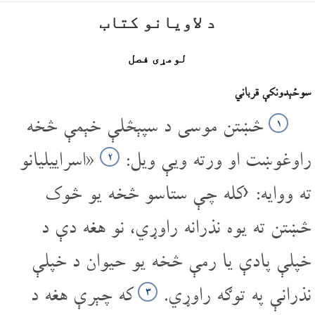
د لاویانو کتاب
لومړی فصل
سوځېدونکې قرباني
څښتن موسی د سپېڅلې خېمې څخه
۱
راوغوښت او ورته ویې ویل:
«اسراییلیانو
۲
ته ووایه: ‹کله چې ستاسو څخه یو څوک
څښتن ته یوه نذرانه راوړي، نو هغه دې د
خپلې پادې یا رمې څخه یو حیوان د خپلې
نذرانې په توګه راوړي.
که چېرې هغه د
۳