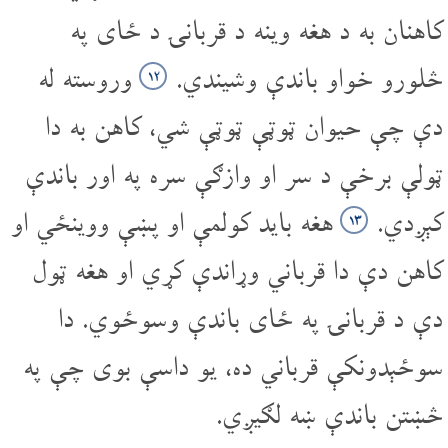
کاهنان به د هغه وینه د قربانۍ د ځای په
څلورو خواو باندې وشیندي.
وروسته له
۱۲
دې چې حیوان ټوټې ټوټې شي، کاهن به دا
ټولې برخې د سر او وازګې سره په اور باندې
کېږدي.
هغه باید کولمې او پښې ووینځي او
۱۳
کاهن دې دا قرباني وړاندې کړي او هغه ټول
دې د قربانۍ په ځای باندې وسوځوي. دا
سوځېدونکې قرباني ده، یو داسې بوی چې په
څښتن باندې ښه لګیږي.