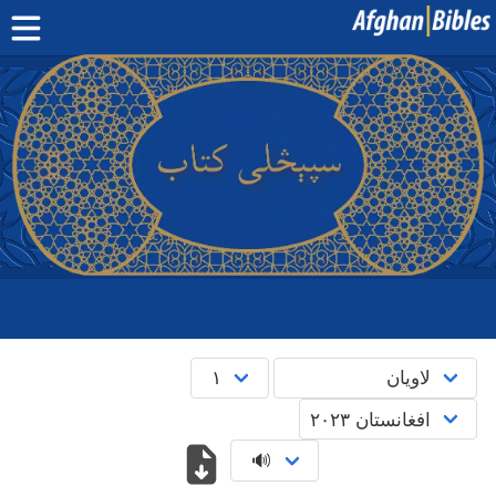
صفحه اصلی
کتاب مقدس دری
کتاب مقدس پشتو
بیشتر:
بلوچی
·
هزارگی
·
ترکمنی
اپلیکیشن‌های موبایل
سوال‌ها
English
پښتو
دری