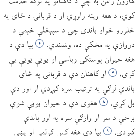
هارون زامن به چې د کاهنانو په توګه خدمت
کوي، د هغه وینه راوړي او د قربانۍ د ځای په
څلورو خواو باندې چې د سپېڅلې خېمې د
دروازې په مخکې ده، وشیندي.
بیا دې د
۶
هغه حیوان پوستکی وباسي او ټوټې ټوټې یې
کړي،
او کاهنان دې د قربانۍ په ځای
۷
باندې لرګي په ترتیب سره کېږدي او اور دې
بل کړي.
هغوی دې د حیوان ټوټې شوې
۸
برخې د سر او وازګې سره په اور باندې
کېږدي.
بیا دې هغه کس کولمې او پښې
۹