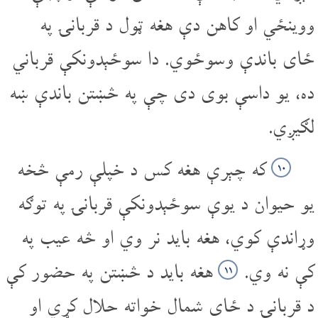
ووینځي او کاهن دې هغه ټول د قربانۍ په
ځای باندې وسوځوي. دا سوځېدونکې قرباني
ده، یو داسې بوی دی چې په څښتن باندې ښه
لګیږي.
که چېرې هغه کس د خپلې رمې څخه
۱۰
یو حیوان د یوې سوځېدونکې قربانۍ په توګه
وړاندې کوي، هغه باید نر وي او څه عیب په
کې نه وي.
هغه باید د څښتن په حضور کې
۱۱
د قربانۍ د ځای شمال خواته حلال کړي او