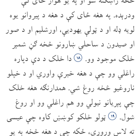
څخه راښکته شو او په یو هوار ځای کې
ودرېده. په هغه ځای کې د هغه د پیروانو یوه
لویه ډله او د ټولې یهودیې، اورشلیم او د صور
او صیدون د ساحلي ښارونو څخه ګڼ شمېر
خلک موجود وو.
دا خلک د دې دپاره
۱۸
راغلي وو چې د هغه خبرې واوري او د خپلو
ناروغیو څخه روغ شي. همدارنګه هغه خلک
چې پېریانو نیولي وو هم راغلي وو او روغ
شول.
ټولو خلکو کوښښ کاوه چې عیسی
۱۹
ته لاس وروړي، ځکه چې د هغه څخه به یو