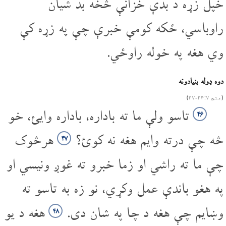
خپل زړه د بدې خزانې څخه بد شیان
راوباسي، ځکه کومې خبرې چې په زړه کې
وي هغه په خوله راوځي.
دوه ډوله بنیادونه
(متي ۷‏:‌۲۴‌‏-‌۲۷)
تاسو ولې ما ته باداره، باداره وایئ، خو
۴۶
څه چې درته وایم هغه نه کوئ؟
هرڅوک
۴۷
چې ما ته راشي او زما خبرو ته غوږ ونیسي او
په هغو باندې عمل وکړي، نو زه به تاسو ته
وښایم چې هغه د چا په شان دی.
هغه د یو
۴۸