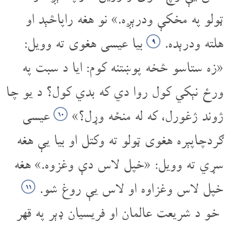
ټولو په مخکې ودرېږه.» نو هغه راپاڅېد او
هلته ودرېده.
بیا عیسی هغوی ته وویل:
۹
«زه ستاسو څخه پوښتنه کوم: ایا د سبت په
ورځ نېکي کول روا دي که بدي کول؟ د یو چا
ژوند ژغورل، که له منځه وړل؟»
عیسی
۱۰
ګردچاپېره هغوی ټولو ته وکتل او بیا یې هغه
سړي ته وویل: «خپل لاس دې وغزوه.» هغه
خپل لاس وغزاوه او لاس یې روغ شو.
۱۱
خو د شریعت عالمان او فریسیان ډېر په قهر