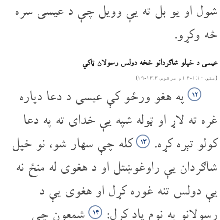
شول او یو بل ته یې وویل چې د عیسی سره
څه وکړو.
عیسی د خپلو شاګردانو څخه دولس رسولان ټاکي
(متي ۱۰‏:‌۱‌‏-‌۴ او مرقوس ۳‏:‌۱۳‌‏-‌۱۹)
په هغو ورځو کې عیسی د دعا دپاره
۱۲
غره ته لاړ او ټوله شپه یې خدای ته په دعا
کولو تېره کړه.
کله چې سهار شو، نو خپل
۱۳
شاګردان یې راوغوښتل او د هغوی له منځ نه
یې دولس تنه غوره کړل او هغوی یې د
رسولانو په نوم یاد کړل:
شمعون چې
۱۴