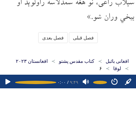
سېلاب راغی، نو هغه سمدلاسه راولوېد او
بیخي وران شو.»
فصل قبلی
فصل بعدی
افغانی بائبل
کتاب مقدس پشتو
افغانستان ۲۰۲۳
لوقا
۶
۰:۰۰
/
۹:۴۹
صفحه اصلی
کتاب مقدس دری
کتاب مقدس پشتو
کتاب مقدس هزارگی
اپلیکیشن‌های موبایل
سوال‌ها
۱۶۴۷۴۷۹۶۹۲۷
کپی رایت ۲۰۲۶ - ۲۰۱۵ افغانی بائبل. تمامی حقوق محفوظ است