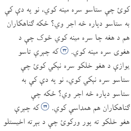
کوئ چې ستاسو سره مینه کوي، نو په دې کې
به ستاسو دپاره څه اجر وي؟ ځکه ګناهکاران
هم د هغه چا سره مینه کوي څوک چې د
هغوی سره مینه کوي.
که چېرې تاسو
۳۳
یوازې د هغو خلکو سره نېکي کوئ چې
ستاسو سره نېکي کوي، نو په دې کې به
ستاسو دپاره څه اجر وي؟ ځکه چې
ګناهکاران هم همداسې کوي.
که چېرې
۳۴
هغو خلکو ته پور ورکوئ چې د بېرته اخیستلو