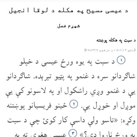
د عیسی مسیح په هکله د لوقا انجیل
شپږم فصل
د سبت په هکله پوښتنه
(متي ۱۲‏:‌۱‌‏-‌۸ او مرقوس ۲‏:‌۲۳‌‏-‌۲۸)
د سبت په یوه ورځ عیسی د خپلو
۱
شاګردانو سره د غنمو په پټیو تېرېده. شاګردانو
یې د غنمو وږي راشکول او په لاسونو کې یې
موږل او خوړل یې.
ځینو فریسیانو پوښتنه
۲
وکړه: «تاسو ولې داسې کار کوئ چې د سبت
په ورځ ناروا دی؟»
عیسی هغوی ته په
۳