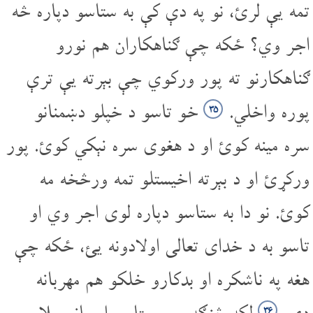
تمه یې لرئ، نو په دې کې به ستاسو دپاره څه
اجر وي؟ ځکه چې ګناهکاران هم نورو
ګناهکارنو ته پور ورکوي چې بېرته یې ترې
پوره واخلي.
خو تاسو د خپلو دښمنانو
۳۵
سره مینه کوئ او د هغوی سره نېکي کوئ. پور
ورکړئ او د بېرته اخیستلو تمه ورڅخه مه
کوئ. نو دا به ستاسو دپاره لوی اجر وي او
تاسو به د خدای تعالی اولادونه یئ، ځکه چې
هغه په ناشکره او بدکارو خلکو هم مهربانه
۳۶