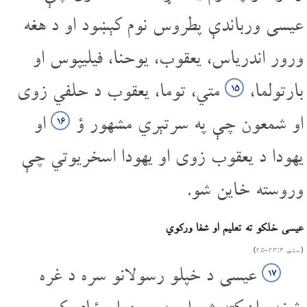
عیسی ورباندې پطروس نوم کېښود او د هغه
ورور اندریاس، یعقوب، یوحنا، فیلیپوس او
بارتولما،
متي، توما، یعقوب د حلفي زوی
۱۵
او شمعون چې په سرتېري مشهور ؤ
او
۱۶
یهودا د یعقوب زوی او یهودا اسخریوتي چې
وروسته خاین شو.
عیسی خلکو ته تعلیم او شفا ورکوي
(متي ۴‏:‌۲۳‌‏-‌۲۵)
عیسی د خپلو رسولانو سره د غره
۱۷