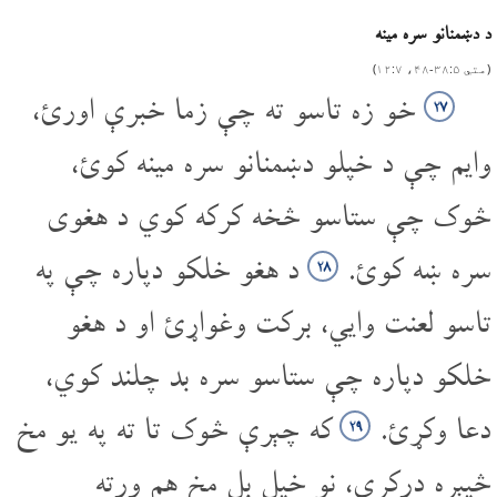
د دښمنانو سره مینه
(متي ۵‏:‌۳۸‌‏-‌۴۸، ۷‏:‌۱۲)
خو زه تاسو ته چې زما خبرې اورئ،
۲۷
وایم چې د خپلو دښمنانو سره مینه کوئ،
څوک چې ستاسو څخه کرکه کوي د هغوی
سره ښه کوئ.
د هغو خلکو دپاره چې په
۲۸
تاسو لعنت وایي، برکت وغواړئ او د هغو
خلکو دپاره چې ستاسو سره بد چلند کوي،
دعا وکړئ.
که چېرې څوک تا ته په یو مخ
۲۹
څپېړه درکړي، نو خپل بل مخ هم ورته