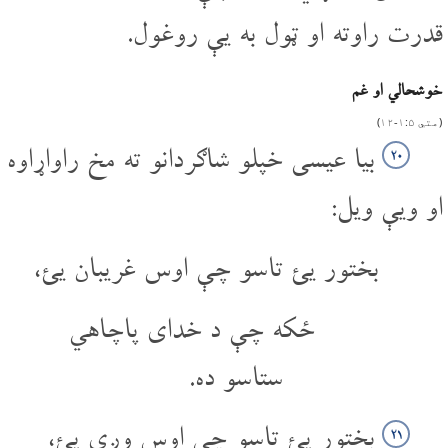
قدرت راوته او ټول به یې روغول.
خوشحالي او غم
(متي ۵‏:‌۱‌‏-‌۱۲)
بیا عیسی خپلو شاګردانو ته مخ راواړاوه
۲۰
او ویې ویل:
بختور یئ تاسو چې اوس غریبان یئ،
ځکه چې د خدای پاچاهي
ستاسو ده.
بختور یئ تاسو چې اوس وږي یئ،
۲۱