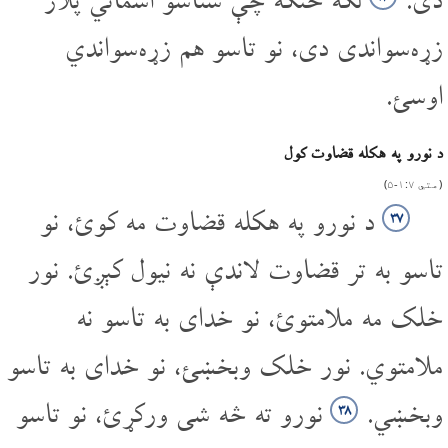
دی.
لکه څنګه چې ستاسو اسماني پلار
زړه‌سواندی دی، نو تاسو هم زړه‌سواندي
اوسئ.
د نورو په هکله قضاوت کول
(متي ۷‏:‌۱‌‏-‌۵)
د نورو په هکله قضاوت مه کوئ، نو
۳۷
تاسو به تر قضاوت لاندې نه نیول کېږئ. نور
خلک مه ملامتوئ، نو خدای به تاسو نه
ملامتوي. نور خلک وبخښئ، نو خدای به تاسو
وبخښي.
نورو ته څه شی ورکړئ، نو تاسو
۳۸