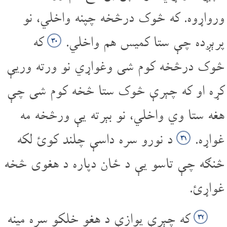
ورواړوه. که څوک درڅخه چپنه واخلي، نو
پرېږده چې ستا کمیس هم واخلي.
که
۳۰
څوک درڅخه کوم شی وغواړي نو ورته وریې
کړه او که چېرې څوک ستا څخه کوم شی چې
هغه ستا وي واخلي، نو بېرته یې ورڅخه مه
غواړه.
د نورو سره داسې چلند کوئ لکه
۳۱
څنګه چې تاسو یې د ځان دپاره د هغوی څخه
غواړئ.
که چېرې یوازې د هغو خلکو سره مینه
۳۲