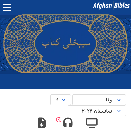
صفحه اصلی
کتاب مقدس دری
کتاب مقدس پشتو
بیشتر:
بلوچی
·
هزارگی
·
ترکمنی
اپلیکیشن‌های موبایل
سوال‌ها
English
پښتو
دری
^