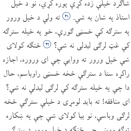
شاګرد خپلې زده کړې پوره کړي، نو د خپل
استاذ په شان به شي.
ته ولې د خپل ورور
۴۱
په سترګه کې خسڼی ګورې، خو په خپله سترګه
کې غټ لرګی لیدلی نه شې؟
څنګه کولای
۴۲
شې خپل ورور ته ووایې چې ای وروره، اجازه
راکړه ستا د سترګې څخه خسڼی راوباسم، حال
دا چې په خپله سترګه کې لرګی لیدلې نه شې؟
ای منافقه! ته باید لومړی د خپلې سترګې څخه
لرګی وباسې، نو بیا کولای شې چې په ښکاره
توګه ووینې چې څنګه د خپل ورور د سترګې