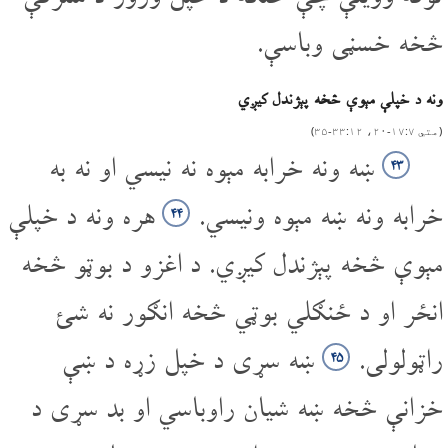
څخه خسڼی وباسې.
ونه د خپلې مېوې څخه پېژندل کیږي
(متي ۷‏:‌۱۷‌‏-‌۲۰، ۱۲‏:‌۳۳‌‏-‌۳۵)
ښه ونه خرابه مېوه نه نیسي او نه به
۴۳
خرابه ونه ښه مېوه ونیسي.
هره ونه د خپلې
۴۴
مېوې څخه پېژندل کیږي. د اغزو د بوټو څخه
انځر او د ځنګلي بوټي څخه انګور نه شئ
راټولولی.
ښه سړی د خپل زړه د ښې
۴۵
خزانې څخه ښه شیان راوباسي او بد سړی د