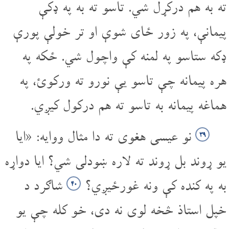
ته به هم درکړل شي. تاسو ته به په ډکې
پیمانې، په زور ځای شوې او تر خولې پورې
ډکه ستاسو په لمنه کې واچول شي. ځکه په
هره پیمانه چې تاسو یې نورو ته ورکوئ، په
هماغه پیمانه به تاسو ته هم درکول کیږي.
نو عیسی هغوی ته دا مثال ووایه: «ایا
۳۹
یو ړوند بل ړوند ته لاره ښودلی شي؟ ایا دواړه
به په کنده کې ونه غورځیږي؟
شاګرد د
۴۰
خپل استاذ څخه لوی نه دی، خو کله چې یو