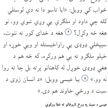
ځواب کې وویل: «ایا تاسو دا نه دي لوستلي
کله چې داود او ملګري یې وږي شوي وو، نو
هغه څه وکړل؟
هغه د خدای کور ته ننوت،
۴
سپېڅلې ډوډۍ یې راواخیستله او ویې خوړه او
خپلو ملګرو ته یې هم ورکړه، که څه هم د
هغې ډوډۍ خوړل له کاهنانو پرته بل چا ته روا
نه وو.»
بیا عیسی وویل: «د انسان زوی د
۵
سبت د ورځې خاوند هم دی.»
عیسی د سبت په ورځ ناروغانو ته شفا ورکوي