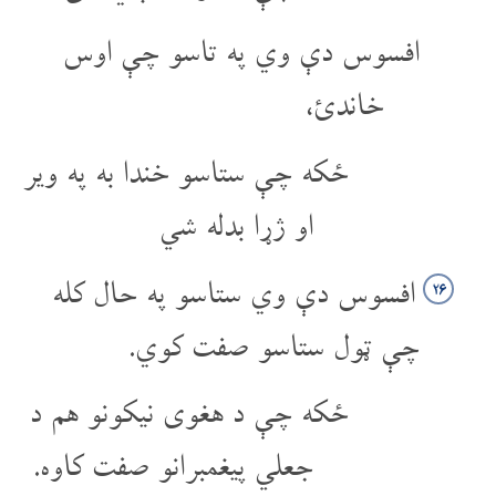
افسوس دې وي په تاسو چې اوس
خاندئ،
ځکه چې ستاسو خندا به په ویر
او ژړا بدله شي
افسوس دې وي ستاسو په حال کله
۲۶
چې ټول ستاسو صفت کوي.
ځکه چې د هغوی نیکونو هم د
جعلي پیغمبرانو صفت کاوه.