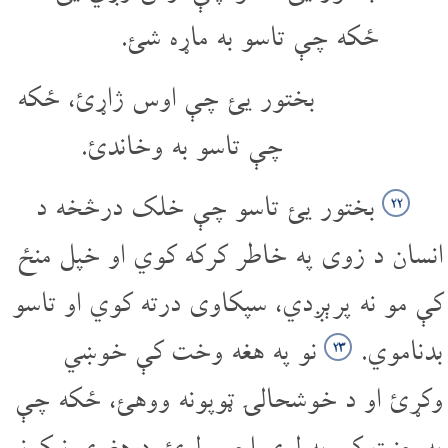
ځکه چې تاسو به ماړه شئ.
بختور یئ چې اوس ژاړئ، ځکه
چې تاسو به وخاندئ.
بختور یئ تاسو چې خلک درڅخه د
۲۲
انسان د زوی په خاطر کرکه کوي او خپل منځ
کې مو نه پرېږدي، سپکاوی درته کوي او تاسو
بدناموي.
نو په هغه وخت کې خوښي
۲۳
وکړئ او د خوشحالۍ ټوپونه ووهئ، ځکه چې
په جنت کې به لوی اجر ولرئ. د هغوی نیکونو