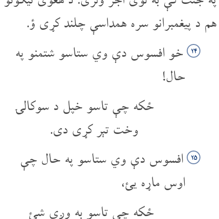
هم د پیغمبرانو سره همداسې چلند کړی ؤ.
خو افسوس دې وي ستاسو شتمنو په
۲۴
حال!
ځکه چې تاسو خپل د سوکالۍ
وخت تېر کړی دی.
افسوس دې وي ستاسو په حال چې
۲۵
اوس ماړه یئ،
ځکه چې تاسو به وږي شئ