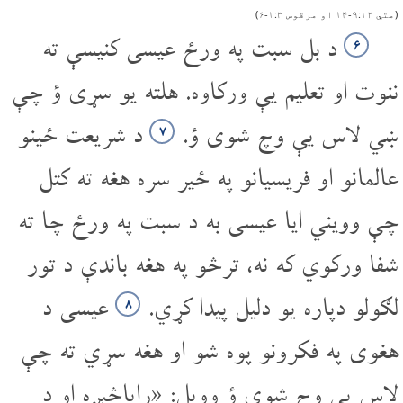
(متي ۱۲‏:‌۹‌‏-‌۱۴ او مرقوس ۳‏:‌۱‌‏-‌۶)
د بل سبت په ورځ عیسی کنیسې ته
۶
ننوت او تعلیم یې ورکاوه. هلته یو سړی ؤ چې
ښي لاس یې وچ شوی ؤ.
د شریعت ځینو
۷
عالمانو او فریسیانو په ځیر سره هغه ته کتل
چې وویني ایا عیسی به د سبت په ورځ چا ته
شفا ورکوي که نه، ترڅو په هغه باندې د تور
لګولو دپاره یو دلیل پیدا کړي.
عیسی د
۸
هغوی په فکرونو پوه شو او هغه سړي ته چې
لاس یې وچ شوی ؤ وویل: «راپاڅېږه او د