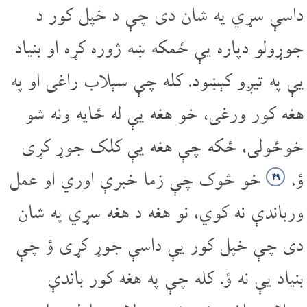
داسې سړي په شان دی چې د خپل کور د
جوړولو دپاره یې ځمکه ښه ژوره کړه او بنیاد
یې په تیږو کېښود. کله چې سېلاب راغی او په
هغه کور ورغی، خو هغه یې له ځایه ونه شو
خوځولی، ځکه چې هغه یې کلک جوړ کړی
ؤ.
خو څوک چې زما خبرې اوري او عمل
۴۹
ورباندې نه کوي، نو هغه د هغه سړي په شان
دی چې خپل کور یې داسې جوړ کړی ؤ چې
بنیاد یې نه ؤ. کله چې په هغه کور باندې