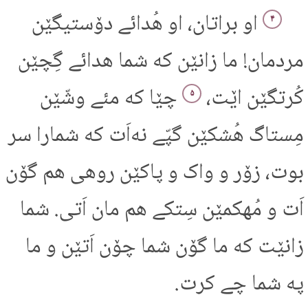
او براتان، او هُدائے دۆستیگێن
۴
مردمان! ما زانێن که شما هدائے گِچێن
کُرتگێن اێت،
چێا که مئے وشّێن
۵
مِستاگ هُشکێن گپّے نه‌اَت که شمارا سر
بوت، زۆر و واک و پاکێن روهی هم گۆن
اَت و مُهکمێن سِتکے هم مان اَتی. شما
زانێت که ما گۆن شما چۆن اَتێن و ما
په شما چے کرت.