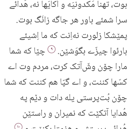
بوت، تهنا مَکدونیَه و اَکایَها نه، هُدائے
سرا شمئے باور هر جاگه زانَگ بوت.
پمێشکا زلورت نه‌اِنت که ما اِشیئے
بارئوا چیزّے بگوَشێن.
چێا که شما
۹
مارا چۆن وشّ‌آتک کرت، مردم وت اے
کسّها کننت، و اے گپّا هم کننت که شما
چۆن بُت‌پرستی یله دات و دێم په
هُدایا آتکێت که نمیران و راستێن
۱۰