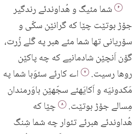
شما مئیگ و هُداوندئے رندگیر
۶
جۆڑ بوتێت چێا که گرانێن سکّی و
سۆریانی تها شما مئے هبر په گَلے زُرت،
گۆن اَنچێن شادمانیے که چه پاکێن
روها رسیت.
اے کارئے سئوَبا شما په
۷
مَکدونیَه و اَکایَهئے سجّهێن باوَرمندان
مِسالے جۆڑ بوتێت.
چێا که
۸
هُداوندئے هبرئے تئوار چه شما شِنگ