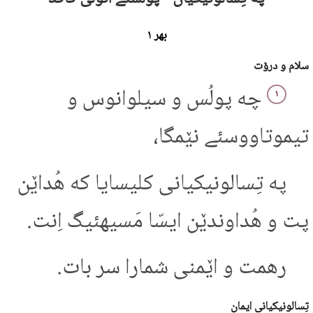
بهر ۱
سلام و درۆت
چه پولُس و سیلوانوس و
۱
تیموتاووسئے نێمگا،
په تِسالونیکیانی کلیسایا که هُداێن
پت و هُداوندێن ایسّا مَسیهئیگ اِنت.
رهمت و اێمنی شمارا سر بات.
تِسالونیکیانی ایمان