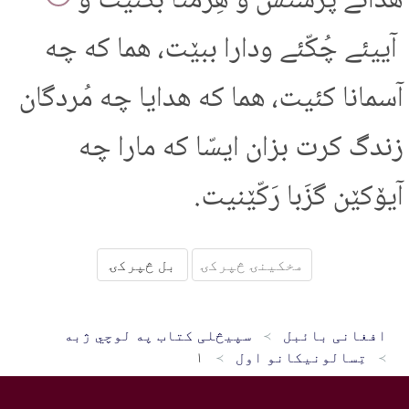
هُدائے پرستش و هِزمتا بکنێت و
آییئے چُکّئے ودارا ببێت، هما که چه
آسمانا کئیت، هما که هدایا چه مُردگان
زندگ کرت بزان ایسّا که مارا چه
آیۆکێن گزَبا رَکّێنیت.
مخکینۍ څپرکۍ
بل څپرکۍ
افغانی بائبل
سپیڅلی کتاب په لوچي ژبه
تِسالونيکانو اول
۱