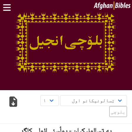
کور پاڼه
سپیڅلی کتاب په دري ژبه
سپیڅلی کتاب په پښتو ژبه
نور:
بلوچی
·
هزاره
·
ترکمن
د مبایل اپلېکېشنونو
پوښتنې
English
دری
پښتو
بلوچی
په تِسالونیکیان - پولُسئے ائولی کاگد