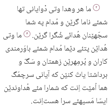
ما هر وهدا وتی دْوایانی تها
۲
شمئے ناما گرێن و مُدام په شما
سجّهێنان هُدائے شُگرا گرێن.
ما وتی
۳
هُداێن پتئے دێما مُدام شمئے باوَرمندی
کاران و پُرمِهرێن زهمتان و سَگّ و
برداشتا یاتَ کنێن که آیانی سرچمّگ
هما اُمێت اِنت که شمارا مئے هُداوندێن
ایسّا مَسیهئے سرا هست‌اِنت.