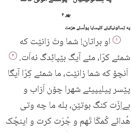
بهر ۲
په تِسالونیکیئے کلیسایا پولُسئے هزمت
او براتان! شما وتَ زانێت که
۱
شمئے کرّا، مئے آیگ بێپائِدگ نه‌اَت.
۲
اَنچۆ که شما زانێت، ما شمئے کِرّا آیگا
پێسر پیلیپیئے شهرا چۆن اَزاب و
بےاِزّت کنگ بوتێن، بله ما چه وتی
هُدائے کُمکّا تَهم و جُرَت کرت و اینچُک