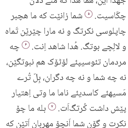
جُهدا اێن، هما هُدا که مئے دلانَ
چکّاسیت.
شما زانێت که ما هچبر
۵
چاپلوسی نکرتگ و نه مارا چێرێن تَماه
و لالِچے بوتگ. هُدا شاهد اِنت.
چه
۶
مردمان تئوسیپئے لۆٹۆک هم نبوتگێن،
نه چه شما و نه چه دگران، بِلّ تُرے
مَسیهئے کاسدیئے ناما ما وتی اِهتیار
پێش داشت کُرتگ‌اَت.
بله ما چۆ
۷
نکرت و گۆن شما اَنچۆ مهربان اَتێن که