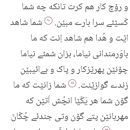
و رۆچ کار هم کرت تانکه چه شما
کَسێئے سرا بارے مبێن.
شما شاهد
۱۰
اێت و هُدا هم شاهد اِنت که ما
باوَرمندانی نیاما، بزان شمئے نیاما
چۆنێن پهرێزکار و پاک و بےائیبێن
زندے گوازێنت.
شما زانێت که ما
۱۱
گۆن شما هر یَکّێا انچُش اَتێن که
مهربانێن پتے گۆن وتی جندئے چُکّانَ