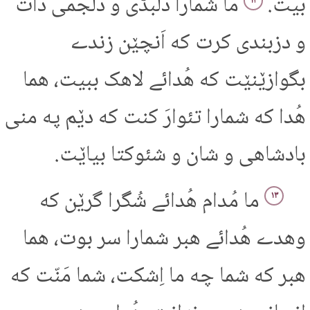
بیت.
ما شمارا دلبڈّی و دلجمی دات
۱۲
و دزبندی کرت که اَنچێن زندے
بگوازێنێت که هُدائے لاهک ببیت، هما
هُدا که شمارا تئوارَ کنت که دێم په منی
بادشاهی و شان و شئوکتا بیاێت.
ما مُدام هُدائے شُگرا گرێن که
۱۳
وهدے هُدائے هبر شمارا سر بوت، هما
هبر که شما چه ما اِشکت، شما مَنّت که