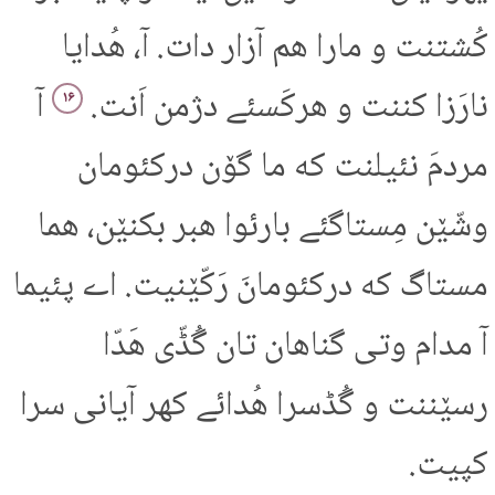
کُشتنت و مارا هم آزار دات. آ، هُدایا
نارَزا کننت و هرکَسئے دژمن اَنت.
آ
۱۶
مردمَ نئیلنت که ما گۆن درکئومان
وشّێن مِستاگئے بارئوا هبر بکنێن، هما
مستاگ که درکئومانَ رَکّێنیت. اے پئیما
آ مدام وتی گناهان تان گُڈّی هَدّا
رسێننت و گُڈسرا هُدائے کهر آیانی سرا
کپیت.