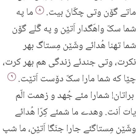
ماتے گۆن وتی چکّانَ بیت.
ما په
۸
شما سکّ واهَگدار اَتێن و په گَلے گۆن
شما تهنا هُدائے وشّێن مِستاگ بهر
نکرت، وتی جندئے زندگی هم بهر کرت،
چێا که شما مارا سکّ دۆست اَتێت.
۹
براتان! شمارا مئے جُهد و زهمت الّم
یات اَنت. وهدے ما شمئے کِرّا هُدائے
وشّێن مِستاگئے جارا جنَگا اَتێن، ما شپ