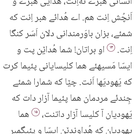
انسانی هبرے نه‌اِنت، هُدایی هبرے و
اَنچُش اِنت هم. اے هُدائے هبر اِنت که
شمئے، بزان باوَرمندانی دلان اَسَر کنگا
اِنت.
او براتان! شما هُداێن پت و
۱۴
ایسّا مَسیهئے هما کلیسایانی پئیما کرت
که یَهودیَها اَنت. چێا که شمارا شمئے
جِندئے مردمان هما پئیما آزار دات که
یَهودیان آ کلیسا آزار داتنت،
هما
۱۵
یهودیان که هُداوندێن ایسّا و پئیگمبر