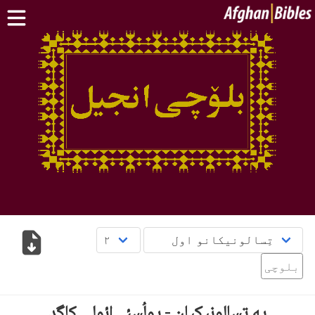
کور پاڼه
سپیڅلی کتاب په دري ژبه
سپیڅلی کتاب په پښتو ژبه
نور:
بلوچی
·
هزاره
·
ترکمن
د مبایل اپلېکېشنونو
پوښتنې
English
دری
پښتو
بلوچی
په تِسالونیکیان - پولُسئے ائولی کاگد