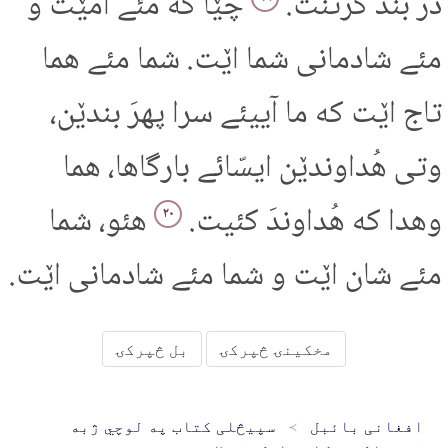
در بند کرتنت.
چێا که مئے اُمێت و
مئے شادمانی شما اێت. شما مئے هما
تاج اێت که ما آییئے سرا پهرَ بندێن،
وتی هُداوندێن ایسّائے بارگاها، هما
وهدا که هُداوندَ کئیت.
هئو، شما
۲۰
مئے شان اێت و شما مئے شادمانی اێت.
مخکینۍ څپرکۍ
بل څپرکۍ
افغانی بائبل
سپیڅلی کتاب په لوچي ژبه