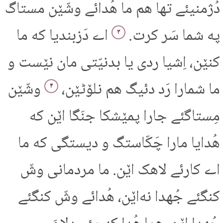
دُژمنیئے تها هم ما هُدائے وشّێن مستاگ
په شما سَر کرت.
اے دَزبندیا که ما
۳
کنێن، اِشیا ردی یا بدنیّتی مان نێست و
ما شمارا رَد دئیگ هم نلۆٹێن،
وشّێن
۴
مِستاگئے جارا پمێشکا جنَگا اێن که
هُدایا مارا چَکّاستگ و دیستگی که ما
اے کارئے لاهک اێن. ما مردمانی وشّ
کنگئے جُهدا نه‌اێن، هُدائے وشّ کنگئے