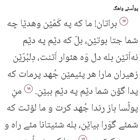
پولُسئے واهگ
براتان! ما که په کَمّێن وهدێا چه
۱۷
شما جتا بوتێن، بلّ که دێم په دێم
نه‌اَتێن بله دل وَه هئوار اَتنت، دِلبُرّێن
زهیران مارا هر پئیمێن جُهد پرمات که
پدا گۆن شما دێم په دێم ببێن.
منِ
۱۸
پولُسا باز رندا جُهد کرت و ما لۆٹت که
شمئے گوَرا بیاێن، بله شئیتانا مئے راه و
۱۹