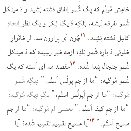
خاهِش مُونُم که پگ شُمو اِتفاق دَشته بَشِید و دَ مینکل
شُمو تفرِقه نَبَشه، بَلکِه دَ یگ فِکر و یگ نظر
اِتحادِ
۱۱
کامِل دَشته بَشِید.
چُون اَی بِرارون مه، از خانَوارِ
خلوئی دَ بارِه شُمو بَلدِه ازمه خبر رسِیده که دَ مینکل
۱۲
شُمو جنجال پَیدا شُده.
مقصد مه اِی اَسته که یگ
شُمو مُوگیه: ”ما از جمِ پولُس اَستُم،“
دِیگِه شُمو
مُوگیه:
”ما از جمِ اَپولُس اَستُم،“
یگِ دِیگه مُوگیه:
”ما از جمِ کیفا اَستُم.“
بعضی ام مُوگیه:
”ما از جمِ
۱۳
مسیح اَستُم.“
آیا مسیح تقسِیم تقسِیم شُده؟ آیا