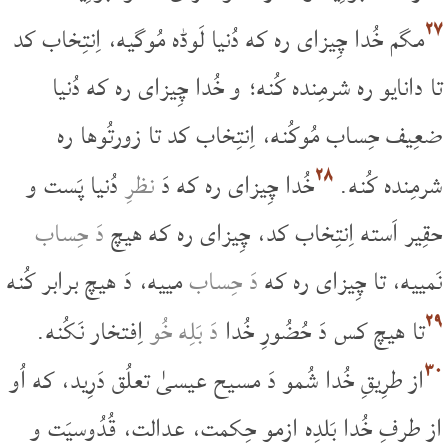
۲۷
مگم خُدا چِیزای ره که دُنیا لَوڈه مُوگیه، اِنتِخاب کد
تا دانایو ره شرمِنده کُنه؛ و خُدا چِیزای ره که دُنیا
ضعِیف حِساب مُوکُنه، اِنتِخاب کد تا زورتُوها ره
۲۸
شرمِنده کُنه.
خُدا چِیزای ره که دَ
نظرِ
دُنیا پَست و
حقِیر اَسته اِنتِخاب کد، چِیزای ره که هیچ
دَ حِساب
نَمییه، تا چِیزای ره که
دَ حِساب
مییه، دَ هیچ برابر کُنه
۲۹
تا هیچ کس دَ حُضُورِ خُدا
دَ بَلِه خُو
اِفتخار نَکُنه.
۳۰
از طرِیقِ خُدا شُمو دَ مسیح عیسیٰ تعلُق دَرِید، که اُو
از طرفِ خُدا بَلدِه ازمو حِکمت، عدالت، قُدُوسیَت و