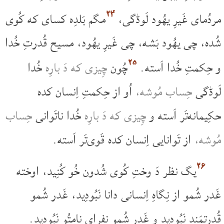
۲۴
مردُمای غَیرِ یهُود لَوڈگی،
مگم بَلدِه کسای که کُوی
شُده، چی یهُود بَشه، چی غَیرِ یهُود، مسیح قُدرتِ خُدا
۲۵
و حِکمتِ خُدا اَسته.
چُون
چِیزی که دَ بارِه
خُدا
لَوڈگی
حِساب مُوشه،
اُو از حِکمتِ اِنسان کده
حکِیمانه‌تَر اَسته و
چِیزی که دَ بارِه
خُدا ناتَوانی
حِساب
مُوشه،
از تَوانایی اِنسان کده قَوی‌تَر اَسته.
۲۶
یگ نظر دَ وختِ کُوی شُدون خُو کُنِید، اوخته
غَدر شُمو از نِگاهِ اِنسانی دانا نَبُودِید، غَدر شُمو
قُدرتمَند نَبُودِید و غَدر شُمو نفرای نامتُو نَبُودِید.