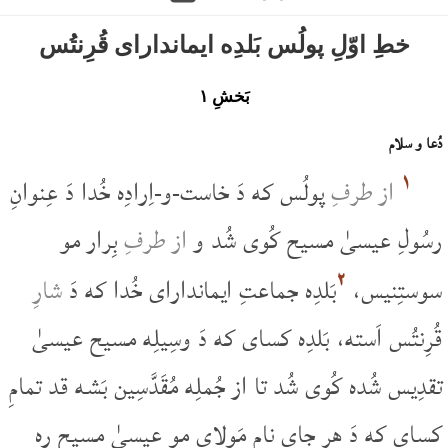
خطِ اوّلِ پولُس بَلدِه ایماندارای قُرِنتُس
بَخشِ ۱
دُعا و سلام
۱
از طرفِ
پولُس که دَ خاست-و-اِرادِه خُدا دَ عِنوانِ
رسُولِ عیسیٰ مسیح کُوی شُد و
از طرفِ
بِرار مو
۲
سوستِنیس،
بَلدِه جماعتِ ایماندارای خُدا که دَ
شارِ
قُرِنتُس اَسته، بَلدِه کسای که دَ وسِیلِه مسیح عیسیٰ
تقدِیس شُده کُوی شُد تا از جُملِه مُقَدَّسِین بَشه قد تمامِ
کسای که دَ هر جای نامِ مَولای مو عیسیٰ مسیح ره