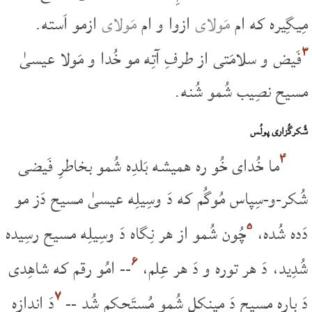
مِیگِیره که ام
مَولای
ازوا و ام
مَولای
ازمو اَسته.
۳
فَیض و سلامَتی از طرفِ آتِه مو خُدا و مَولا عیسیٰ
مسیح نصِیب شُمو شُنه.
شُکرگُزاری پولُس
۴
ما خُدای خُو ره همیشه بَلدِه شُمو بخاطرِ فَیضی
شُکر-و-سِپاس مُوگُم که دَ وسِیلِه عیسیٰ مسیح دَز مو
۵
دَده شُده،
چُون شُمو از هر نِگاه دَ وسِیلِه مسیح رسِیده
۶
شُدِید، دَ هر توره و دَ هر عِلم،
-- امُو رقم که شاهِدی
۷
دَ بارِه مسیح دَ مینکل شُمو مُستَحکم شُد --
دَ اندازِه