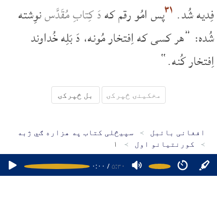
۳۱
فِدیه شُد.
پس امُو رقم که
دَ کِتابِ مُقَدَّس
نوِشته
شُده: ”هر کسی که اِفتخار مُونه، دَ بَلِه خُداوند
اِفتخار کُنه.“
مخکینۍ څپرکۍ
بل څپرکۍ
افغانی بائبل
سپیڅلی کتاب په هزاره ګي ژبه
کورنتيانو اول
۱
۰:۰۰
/
۵:۳۰
کور پاڼه
سپیڅلی کتاب په دري ژبه
سپیڅلی کتاب په پښتو ژبه
سپیڅلی کتاب په هزاره ګي ژبه
د مبایل اپلېکېشنونو
پوښتنې
۱۶۴۷۴۷۹۶۹۲۷