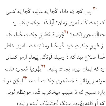
۲۰
پس
کُجا یَه دانا؟ کُجا یَه عالِم؟ کُجا یَه کسی
که بَحث کُنه دَمزی زمان؟ آیا خُدا حِکمتِ دُنیا ره
۲۱
جهالَت جور نَکده؟
چُون دَ
مُطابِقِ
حِکمتِ خُدا، دُنیا
از طرِیقِ حِکمتِ
خود خُو
خُدا ره نَشِنخت،
امزی خاطر
خُدا صَلاح دِید که دَ وسِیلِه لَوڈگی پَیغامِ
ازمو
کسای
۲۲
ره که ایمان میره، نِجات بِدیه.
یهُودیا مُعجزه طلب
۲۳
مُونه و یونانیا دَ جُستُجوی حِکمت اَسته،
لیکِن مو
دَ
بارِه
مسیح که دَ صلِیب میخکوب شُد، موعِظه مُونی
که اُو بَلدِه یهُودیا سنگِ لَخشَندُک اَسته و بَلدِه