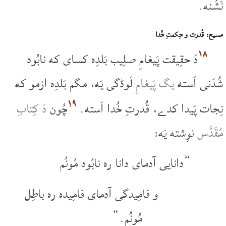
نَشُنه.
مسیح: قُدرت و حِکمتِ خُدا
۱۸
دَ حقِیقت پَیغامِ صلِیب بَلدِه کسای که نابُود
شُدَنی اَسته
یگ پَیغامِ
لَوڈگی یَه، مگم بَلدِه ازمو که
۱۹
نِجات پَیدا کدے، قُدرتِ خُدا اَسته.
چُون
دَ کِتابِ
مُقَدَّس
نوِشته یَه:
”دانایی آدمای دانا ره نابُود مُونُم
و فامِیدگی آدمای فامِیده ره باطِل
مُونُم.“