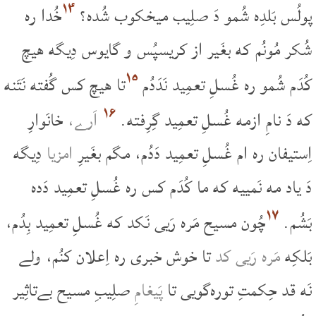
۱۴
پولُس بَلدِه شُمو دَ صلِیب میخکوب شُده؟
خُدا ره
شُکر مُونُم که بغَیر از کریسپُس و گایوس دِیگه هیچ
۱۵
کُدَم شُمو ره غُسلِ تعمِید نَدَدُم
تا هیچ کس گُفته نَتَنه
۱۶
که دَ نامِ ازمه غُسلِ تعمِید گِرِفته.
اَرے،
خانَوارِ
اِستیفان ره ام غُسلِ تعمِید دَدُم، مگم بغَیرِ
امزیا
دِیگه
دَ یاد مه نَمییه که ما کُدَم کس ره غُسلِ تعمِید دَده
۱۷
بَشُم.
چُون مسیح مَره رَیی نَکد که غُسلِ تعمِید بِدُم،
بَلکِه
مَره رَیی کد
تا خوش خبری ره اِعلان کنُم، ولے
نَه قد حِکمتِ توره‌گویی تا
پَیغامِ
صلِیبِ مسیح بےتاثِیر