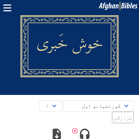
کور پاڼه
سپیڅلی کتاب په دري ژبه
سپیڅلی کتاب په پښتو ژبه
نور:
بلوچی
·
هزاره
·
ترکمن
د مبایل اپلېکېشنونو
پوښتنې
English
دری
پښتو
هزارګی‎‎