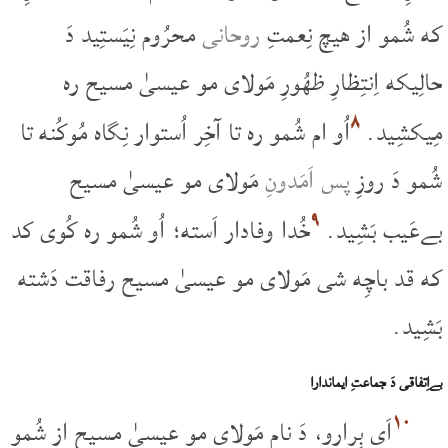
که شُمو از هیچ نِعمتِ
روحانی
محرُوم نِیَستِید دَ
حالِیکه اِنتِظارِ ظهُورِ مَولای مو عیسیٰ مسیح ره
۸
مِیکشِید.
اُو ام شُمو ره تا آخِر اُستوار نِگاه مُوکُنه تا
شُمو دَ روزِ
پس اَمَدونِ
مَولای مو عیسیٰ مسیح
۹
بےعَیب بَشِید.
خُدا وفادار اَسته؛ اُو شُمو ره کُوی کد
که قد باچِه شی مَولای مو عیسیٰ مسیح رفاقت دَشته
بَشِید.
بےاِتفاقی دَ جماعتِ ایماندارا
۱۰
اَی بِرارو، دَ نامِ مَولای مو عیسیٰ مسیح از شُمو