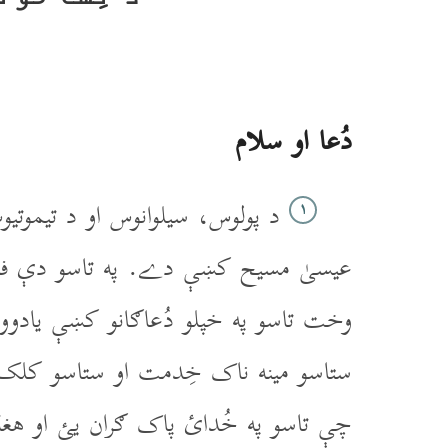
دُعا او سلام
د پولوس، سيلوانوس او د تيموتيو
۱
عيسىٰ مسيح کښې دے. په تاسو دې ف
وخت تاسو په خپلو دُعاګانو کښې يادو
ستاسو مينه ناک خِدمت او ستاسو کلک 
چې تاسو په خُدائ پاک ګران يئ او هغ