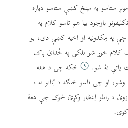
مونږ ستاسو په مينځ کښې ستاسو دپاره
ليفونو باوجود بيا هم تاسو کلام په
ره چې په مِکدونيه او اخيه کښې دى، يو
ِک کلام خور شو بلکې په خُدائ پاک
 پاتې نۀ شو.
ځکه چې د هغه
۹
وشو، او چې تاسو څنګه د بُتانو نه د
وئ د راتلو اِنتظار وکړئ څوک چې هغۀ
کوى.