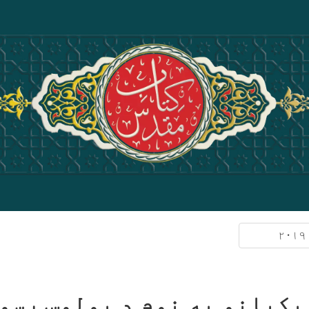
کور پا
سپیڅلی
نور:
بلو
د مبایل ا
پوښتنې
يکيانو په نوم د پولوس رسو