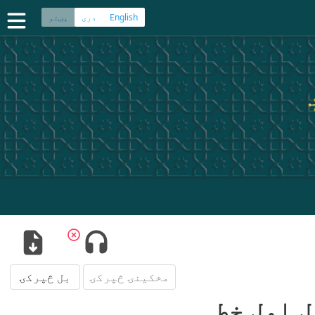
English
دری
پښتو
ڼه
 کتاب په دري ژبه
سپیڅلی کتاب په پښتو ژبه
چی
·
هزاره
·
ترکمن
پلېکېشنونو
مخکینۍ څپرکۍ
بل څپرکۍ
ل اول خط