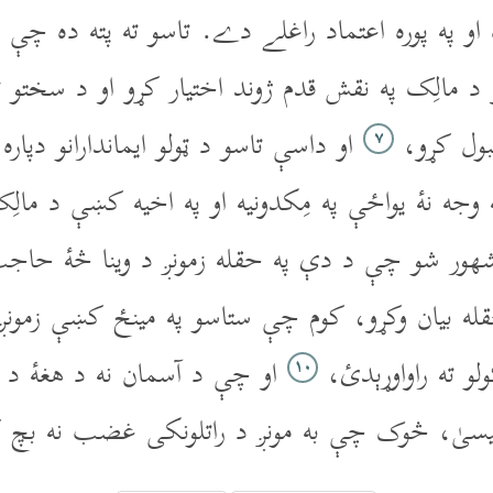
او په پوره اعتماد راغلے دے. تاسو ته پته ده چې 
 د مالِک په نقش قدم ژوند اختيار کړو او د سختو تک
بول کړو،
او داسې تاسو د ټولو ايماندارانو دپا
۷
ه نۀ يواځې په مِکدونيه او په اخيه کښې د مال
ور شو چې د دې په حقله زمونږ د وينا څۀ حاجت
قله بيان وکړو، کوم چې ستاسو په مينځ کښې زمونږ 
و ته راواوړېدئ،
او چې د آسمان نه د هغۀ د ز
۱۰
يسىٰ، څوک چې به مونږ د راتلونکى غضب نه بچ 