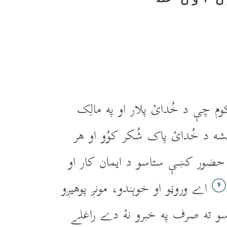
م چې د خُدائ پلار او په مالِک
ېشه د خُدائ پاک شُکر کوُو او هر
حضور کښې ستاسو د ايمان کار او
اے وروڼو او خوېندو، مونږ پوهيږو
۴
و ته صرف په خبرو نۀ دے راغلے