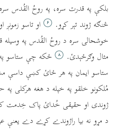
بلکې په قدرت سره، په روحُ القُدس سره 
څنګه ژوند تېر کړو.
او تاسو زمونږ او
۶
خوشحالۍ سره د روحُ القُدس په وسيله ق
مثال وګرځېدئ.
ځکه چې ستاسو په وج
۸
ستاسو ايمان په هر ځائ کښې داسې مشه
مُلکونو خلقو په خپله د هغه هرکلى په ح
ژوندى او حقيقى خُدائ پاک خِدمت کول
د مړو نه بيا راژوندے کړے دے يعنې ع