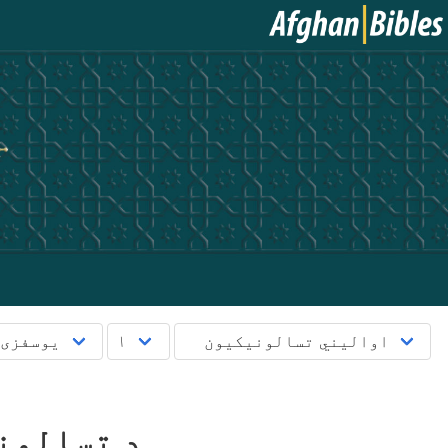
د تِسالون