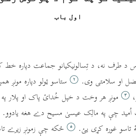
اول باب
س د طرف نه، د تِسالونيکيانو جماعت دپاره خط کو
ضل او سلامتى وى.
ستاسو ټولو دپاره مونږ هم
۲
و،
مونږ هر وخت د خپل خُدائ پاک او پلار په 
۳
اُميد چې په مالِک عيسىٰ مسيح دے هغه يادوو.
ۀ تاسو غوره کړى يئ.
ځکه چې زمونږ زيرے تاس
۵