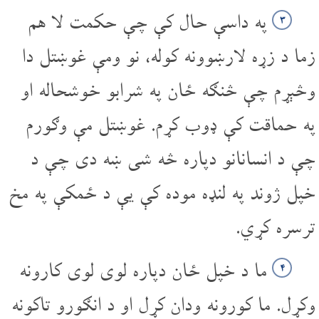
په داسې حال کې چې حکمت لا هم
۳
زما د زړه لارښوونه کوله، نو ومې غوښتل دا
وڅېړم چې څنګه ځان په شرابو خوشحاله او
په حماقت کې ډوب کړم. غوښتل مې وګورم
چې د انسانانو دپاره څه شی ښه دی چې د
خپل ژوند په لنډه موده کې یې د ځمکې په مخ
تر‌سره کړي.
ما د خپل ځان دپاره لوی لوی کارونه
۴
وکړل. ما کورونه ودان کړل او د انګورو تاکونه