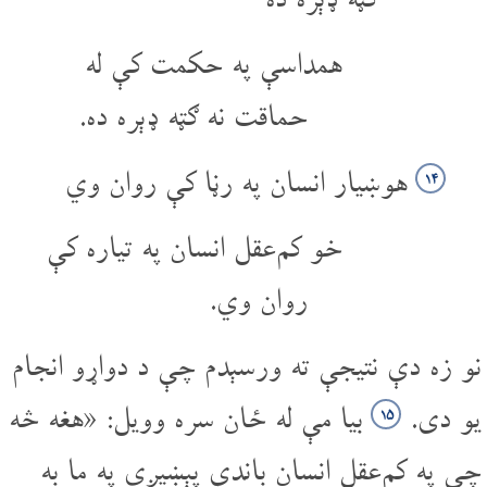
همداسې په حکمت کې له
حماقت نه ګټه ډېره ده.
هوښیار انسان په رڼا کې روان وي
۱۴
خو کم‌عقل انسان په تیاره کې
روان وي.
نو زه دې نتیجې ته ورسېدم چې د دواړو انجام
یو دی.
بیا مې له ځان سره وویل: «هغه څه
۱۵
چې په کم‌عقل انسان باندې پېښیږي په ما به