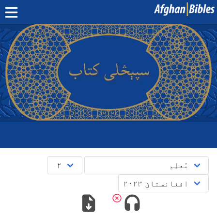
کور پاڼه
سپیڅلی کتاب په دري ژبه
سپیڅلی کتاب په پښتو ژبه
نور:
بلوچی
·
هزاره
·
ترکمن
د مبایل اپلېکېشنونو
پوښتنې
English
دری
پښتو