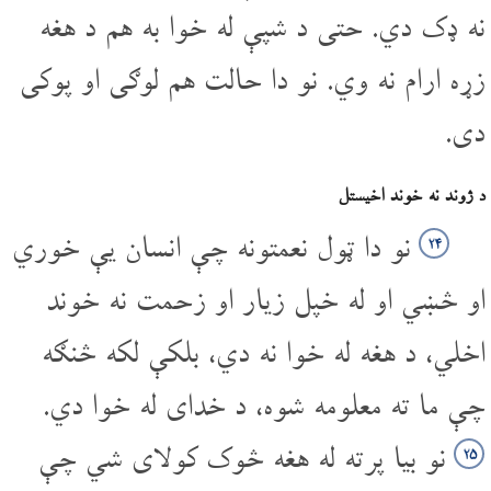
نه ډک دي. حتی د شپې له خوا به هم د هغه
زړه ارام نه وي. نو دا حالت هم لوګی او پوکی
دی.
د ژوند نه خوند اخیستل
نو دا ټول نعمتونه چې انسان یې خوري
۲۴
او څښي او له خپل زیار او زحمت نه خوند
اخلي، د هغه له خوا نه دي، بلکې لکه څنګه
چې ما ته معلومه شوه، د خدای له خوا دي.
نو بیا پرته له هغه څوک کولای شي چې
۲۵