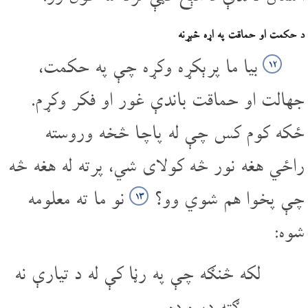
د حکمت او حماقت په اړه څېړنه
بیا ما پرېکړه وکړه چې په حکمت،
۱۲
جهالت او حماقت باندې غور او فکر وکړم.
ځکه کوم کس چې له پاچا څخه وروسته
راځي هغه نور څه کولای شي، پرته له هغه څه
چې پخوا هم شوي وو؟
نو ما ته معلومه
۱۳
شوه:
لکه څنګه چې په رڼا کې له د تیارې نه
ګټه ډېره ده