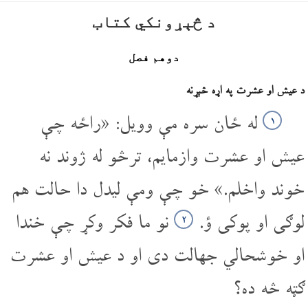
د څېړونکي کتاب
دوهم فصل
د عیش او عشرت په اړه څېړنه
له ځان سره مې وویل: «راځه چې
۱
عیش او عشرت وازمایم، ترڅو له ژوند نه
خوند واخلم.» خو چې ومې لیدل دا حالت هم
لوګی او پوکی ؤ.
نو ما فکر وکړ چې خندا
۲
او خوشحالي جهالت دی او د عیش او عشرت
ګټه څه ده؟