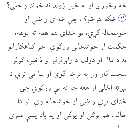
څه وخوري او له خپل ژوند نه خوند واخلي؟
ځکه هرڅوک چې خدای راضي او
۲۶
خوشحاله کړي، نو خدای هم هغه ته پوهه،
حکمت او خوشحالي ورکوي. خو ګناهکارانو
ته د مال او دولت د راټولولو او ذخیره کولو
سخت کار ور په برخه کوي او بیا یې ترې نه
بېرته اخلي او هغه چا ته یې ورکوي چې
خدای ترې راضي او خوشحاله وي. نو دا
حالت هم لوګی او پوکی او په باد پسې منډې