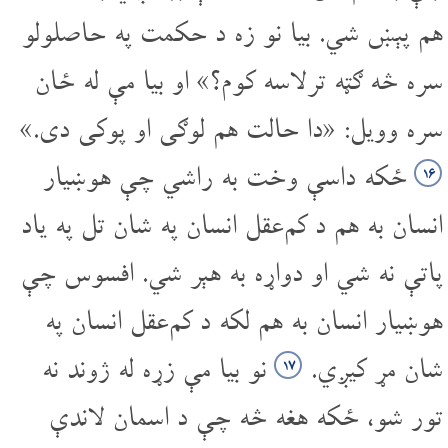
هم پېښ شي. بیا نو زه د حکمت په حاصلولو
سره څه ګټه تر‌لاسه کوم؟» او بیا مې له ځان
سره وویل: «دا حالت هم لوګی او پوکی دی.»
ځکه داسې وخت به راشي چې هوښیار
۱۶
انسان به هم د کم‌عقل انسان په شان تل په یاد
پاتې نه شي او دواړه به هېر شي. افسوس چې
هوښیار انسان به هم لکه د کم‌عقل انسان په
شان مړ کیږي.
نو بیا مې زړه له ژوند نه
۱۷
تور شو، ځکه هغه څه چې د اسمان لاندې