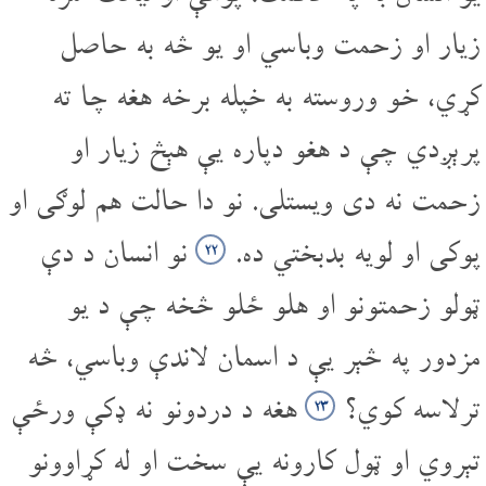
زیار او زحمت وباسي او یو څه به حاصل
کړي، خو وروسته به خپله برخه هغه چا ته
پرېږدي چې د هغو دپاره یې هېڅ زیار او
زحمت نه دی ویستلی. نو دا حالت هم لوګی او
پوکی او لویه بدبختي ده.
نو انسان د دې
۲۲
ټولو زحمتونو او هلو ځلو څخه چې د یو
مزدور په څېر یې د اسمان لاندې وباسي، څه
تر‌لاسه کوي؟
هغه د دردونو نه ډکې ورځې
۲۳
تېروي او ټول کارونه یې سخت او له کړاوونو