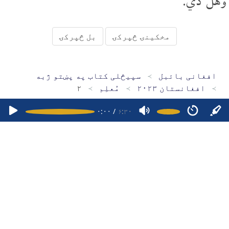
وهل دي.
مخکینۍ څپرکۍ
بل څپرکۍ
افغانی بائبل
سپیڅلی کتاب په پښتو ژبه
افغانستان ۲۰۲۳
مُعلِم
۲
۰:۰۰
/
۶:۳۰
کور پاڼه
سپیڅلی کتاب په دري ژبه
سپیڅلی کتاب په پښتو ژبه
سپیڅلی کتاب په هزاره ګي ژبه
د مبایل اپلېکېشنونو
پوښتنې
۱۶۴۷۴۷۹۶۹۲۷
چاپرښته ۲۰۲۶ - ۲۰۱۵ افغانی بائبل