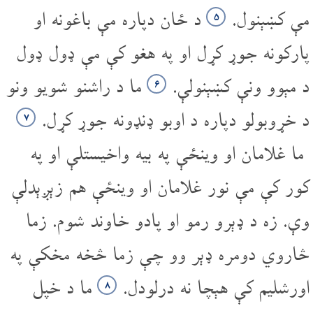
مې کښېنول.
د ځان دپاره مې باغونه او
۵
پارکونه جوړ کړل او په هغو کې مې ډول ډول
د مېوو ونې کښېنولې.
ما د راشنو شویو ونو
۶
د خړوبولو دپاره د اوبو ډنډونه جوړ کړل.
۷
ما غلامان او وینځې په بیه واخیستلې او په
کور کې مې نور غلامان او وینځې هم زېږېدلې
وې. زه د ډېرو رمو او پادو خاوند شوم. زما
څاروي دومره ډېر وو چې زما څخه مخکې په
اورشلیم کې هېچا نه درلودل.
ما د خپل
۸