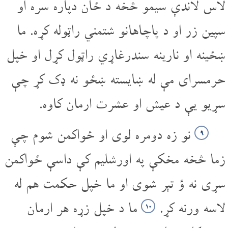
لاس لاندې سیمو څخه د ځان دپاره سره او
سپین زر او د پاچاهانو شتمني راټوله کړه. ما
ښځینه او نارینه سندرغاړي راټول کړل او خپل
حرمسرای مې له ښایسته ښځو نه ډک کړ چې
سړیو یې د عیش او عشرت ارمان کاوه.
نو زه دومره لوی او ځواکمن شوم چې
۹
زما څخه مخکې په اورشلیم کې داسې ځواکمن
سړی نه ؤ تېر شوی او ما خپل حکمت هم له
لاسه ورنه کړ.
ما د خپل زړه هر ارمان
۱۰