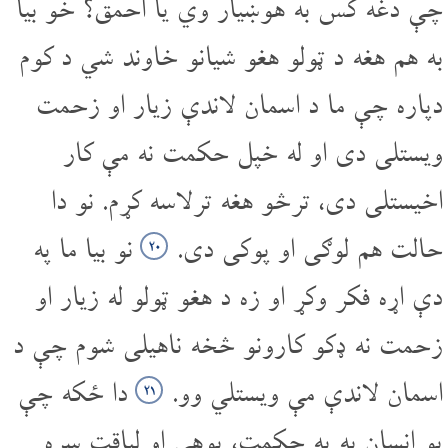
چې دغه کس به هوښیار وي یا احمق؟ خو بیا
به هم هغه د ټولو هغو شیانو خاوند شي د کوم
دپاره چې ما د اسمان لاندې زیار او زحمت
ویستلی دی او له خپل حکمت نه مې کار
اخیستلی دی، ترڅو هغه تر‌لاسه کړم. نو دا
حالت هم لوګی او پوکی دی.
نو بیا ما په
۲۰
دې اړه فکر وکړ او زه د هغو ټولو له زیار او
زحمت نه ډکو کارونو څخه نا‌هیلی شوم چې د
اسمان لاندې مې ویستلي وو.
دا ځکه چې
۲۱
یو انسان به په حکمت، پوهې او لیاقت سره