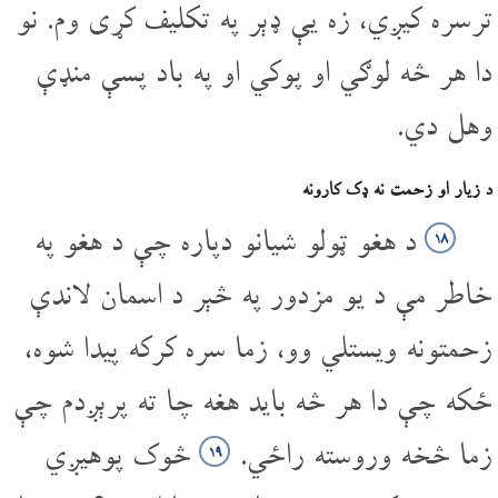
تر‌سره کیږي، زه یې ډېر په تکلیف کړی وم. نو
دا هر څه لوګي او پوکي او په باد پسې منډې
وهل دي.
د زیار او زحمت نه ډک کارونه
د هغو ټولو شیانو دپاره چې د هغو په
۱۸
خاطر مې د یو مزدور په څېر د اسمان لاندې
زحمتونه ویستلي وو، زما سره کرکه پیدا شوه،
ځکه چې دا هر څه باید هغه چا ته پرېږدم چې
زما څخه وروسته راځي.
څوک پوهیږي
۱۹