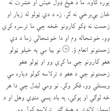
پوره کاوه. ما د هېڅ ډول عیش او عشرت نه
ځان بې‌برخې نه کړ. زه د دې ټولو له زیار او
زحمت نه ډکو کارونو څخه چې ما تر‌سره کړي
وو، خوشحاله وم او دا خوشحالي زما د دې
زحمتونو انعام ؤ.
نو بیا مې په خپلو ټولو
۱۱
هغو کارونو چې ما کړي وو او ټولو هغو
زحمتونو چې د هغو د تر‌لاسه کولو دپاره مې
ویستلي وو، فکر وکړ. نو ومې لیدل چې دا هر
څه لوګي او پوکي، په باد پسې منډې وهل او د
اسمان لاندې د هېڅ ګټې تر‌لاسه کول وو.