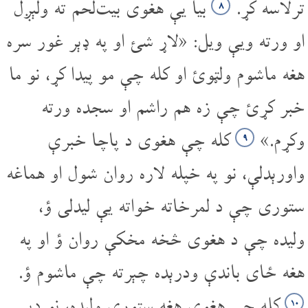
تر‌لاسه کړ.
بیا یې هغوی بیت‌لحم ته ولېږل
۸
او ورته ویې ویل: «لاړ شئ او په ډېر غور سره
هغه ماشوم ولټوئ او کله چې مو پیدا کړ، نو ما
خبر کړئ چې زه هم راشم او سجده ورته
وکړم.»
کله چې هغوی د پاچا خبرې
۹
واورېدلې، نو په خپله لاره روان شول او هماغه
ستوری چې د لمرخاته خواته یې لیدلی ؤ،
ولیده چې د هغوی څخه مخکې روان ؤ او په
هغه ځای باندې ودرېده چېرته چې ماشوم ؤ.
کله چې هغوی هغه ستوری ولیده، نو ډېر
۱۰