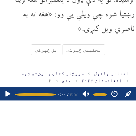
رښتیا شوه چې ویلي یې وو: «هغه ته به
ناصري ویل کیږي.»
مخکینۍ څپرکۍ
بل څپرکۍ
افغانی بائبل
سپیڅلی کتاب په پښتو ژبه
افغانستان ۲۰۲۳
متى
۲
۰:۰۰
/
۴:۵۵
کور پاڼه
سپیڅلی کتاب په دري ژبه
سپیڅلی کتاب په پښتو ژبه
سپیڅلی کتاب په هزاره ګي ژبه
د مبایل اپلېکېشنونو
پوښتنې
۱۶۴۷۴۷۹۶۹۲۷
چاپرښته ۲۰۲۶ - ۲۰۱۵ افغانی بائبل