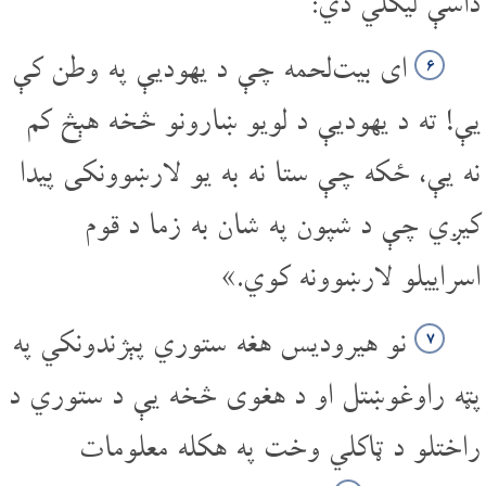
داسې لیکلي دي:
ای بیت‌لحمه چې د یهودیې په وطن کې
۶
یې! ته د یهودیې د لویو ښارونو څخه هېڅ کم
نه یې، ځکه چې ستا نه به یو لارښوونکی پیدا
کیږي چې د شپون په شان به زما د قوم
اسراییلو لارښوونه کوي.»
نو هیرودیس هغه ستوري پېژندونکي په
۷
پټه راوغوښتل او د هغوی څخه یې د ستوري د
راختلو د ټاکلي وخت په هکله معلومات