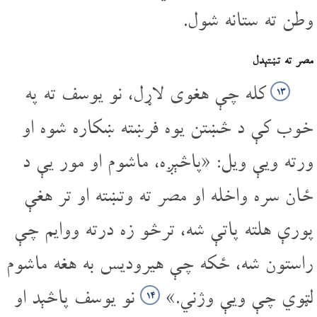
وطن ته ستانه شول.
مصر ته تښتېدل
کله چې هغوی لاړل، نو یوسف ته په
۱۳
خوب کې د څښتن یوه فرښته ښکاره شوه او
ورته ویې ویل: «پاڅېږه، ماشوم او مور یې د
ځان سره واخله او مصر ته وتښته او تر هغې
پورې هلته پاتې شه، ترڅو زه درته ووایم چې
راستون شه، ځکه چې هیرودیس به هغه ماشوم
لټوي چې ویې وژني.»
نو یوسف پاڅېد او
۱۴