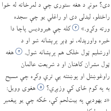
دی؟ مونږ د هغه ستوری چې د لمرخاته له خوا
راختلو، لیدلی دی او راغلي یو چې سجده
ورته وکړو.»
کله چې هیرودیس پاچا دا
۳
خبره واورېدله، نو ډېر پرېشانه شو او د
اورشلیم ټول خلک هم پرېشانه شول.
هغه
۴
ټول مشران کاهنان او د شریعت عالمان
راوغوښتل او پوښتنه یې ترې وکړه چې مسیح
به په کوم ځای کې وزېږي؟
هغوی وویل:
۵
«د یهودیې په بیت‌لحم کې، ځکه چې یو پیغمبر