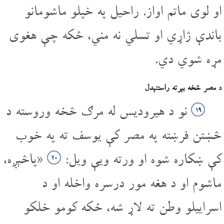
او لوی ماتم اواز. راحیل په خپلو ماشومانو
باندې ژاړي او تسلي نه مني، ځکه چې هغوی
مړه شوي دي.
د مصر څخه بېرته راستنېدل
نو د هیرودیس له مرګ څخه وروسته د
۱۹
څښتن فرښته په مصر کې یوسف ته په خوب
کې ښکاره شوه او ورته ویې ویل:
«پاڅېږه،
۲۰
ماشوم او د هغه مور درسره واخله او د
اسراییلو وطن ته لاړ شه، ځکه کومو خلکو