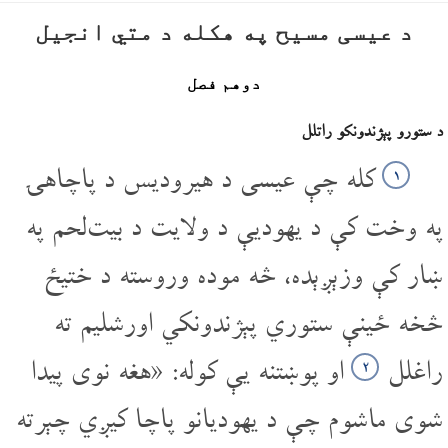
د عیسی مسیح په هکله د متي انجیل
دوهم فصل
د ستورو پېژندونکو راتلل
کله چې عیسی د هیرودیس د پاچاهۍ
۱
په وخت کې د یهودیې د ولایت د بیت‌لحم په
ښار کې وزېږېده، څه موده وروسته د ختیځ
څخه ځینې ستوري پېژندونکي اورشلیم ته
راغلل
او پوښتنه یې کوله: «هغه نوی پیدا
۲
شوی ماشوم چې د یهودیانو پاچا کیږي چېرته