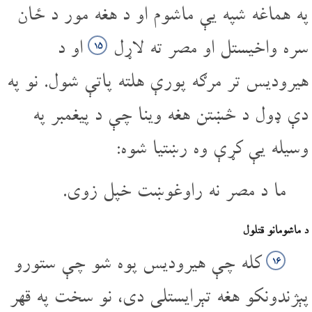
په هماغه شپه یې ماشوم او د هغه مور د ځان
سره واخیستل او مصر ته لاړل
او د
۱۵
هیرودیس تر مرګه پورې هلته پاتې شول. نو په
دې ډول د څښتن هغه وینا چې د پیغمبر په
وسیله یې کړې وه رښتیا شوه:
ما د مصر نه راوغوښت خپل زوی.
د ماشومانو قتلول
کله چې هیرودیس پوه شو چې ستورو
۱۶
پېژندونکو هغه تېرایستلی دی، نو سخت په قهر