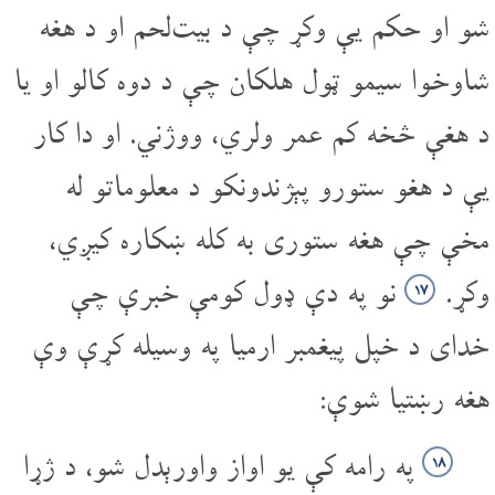
شو او حکم یې وکړ چې د بیت‌لحم او د هغه
شاوخوا سیمو ټول هلکان چې د دوه کالو او یا
د هغې څخه کم عمر ولري، ووژني. او دا کار
یې د هغو ستورو پېژندونکو د معلوماتو له
مخې چې هغه ستوری به کله ښکاره کیږي،
وکړ.
نو په دې ډول کومې خبرې چې
۱۷
خدای د خپل پیغمبر ارمیا په وسیله کړې وې
هغه رښتیا شوې:
په رامه کې یو اواز واورېدل شو، د ژړا
۱۸