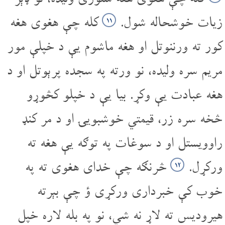
زیات خوشحاله شول.
کله چې هغوی هغه
۱۱
کور ته ورننوتل او هغه ماشوم یې د خپلې مور
مریم سره ولیده، نو ورته په سجده پرېوتل او د
هغه عبادت یې وکړ. بیا یې د خپلو کڅوړو
څخه سره زر، قیمتي خوشبویۍ او د مر کنډ
راوویستل او د سوغات په توګه یې هغه ته
ورکړل.
څرنګه چې خدای هغوی ته په
۱۲
خوب کې خبرداری ورکړی ؤ چې بېرته
هیرودیس ته لاړ نه شي، نو په بله لاره خپل