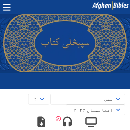
کور پاڼه
سپیڅلی کتاب په دري ژبه
سپیڅلی کتاب په پښتو ژبه
نور:
بلوچی
·
هزاره
·
ترکمن
د مبایل اپلېکېشنونو
پوښتنې
English
دری
پښتو
^