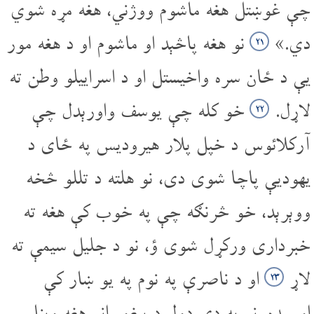
چې غوښتل هغه ماشوم ووژني، هغه مړه شوي
دي.»
نو هغه پاڅېد او ماشوم او د هغه مور
۲۱
یې د ځان سره واخیستل او د اسراییلو وطن ته
لاړل.
خو کله چې یوسف واورېدل چې
۲۲
آرکلائوس د خپل پلار هیرودیس په ځای د
یهودیې پاچا شوی دی، نو هلته د تللو څخه
ووېرېد، خو څرنګه چې په خوب کې هغه ته
خبرداری ورکړل شوی ؤ، نو د جلیل سیمې ته
لاړ
او د ناصرې په نوم په یو ښار کې
۲۳
اوسېده. نو په دې ډول د پیغمبرانو هغه وینا