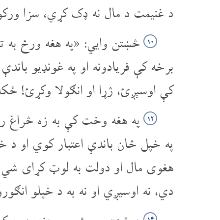
د غنیمت د مال نه ډک کړي، سزا ورکو
څښتن وایي: «په هغه ورځ به تاس
۱۰
برخه کې فریادونه او په غونډیو باندې
کې اوسېږئ، ژړا او انګولا وکړئ! ځک
په هغه وخت کې به زه څراغ راوا
۱۲
په خپل ځان باندې اعتبار کوي او د خ
هغوی مال او دولت به لوټ کړای شي 
دي، نه اوسیږي او نه به د خپلو انګ
۱۴