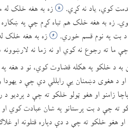
دمت کوي، یاد نه کړي.
زه به هغه خلک له م
۵
کوي. زه به هغه خلک هم تباه کړم چې په ښکار
ک د بت په نوم قسم خوري.
زه به هغه خلک له
۶
ې ما ته رجوع نه کوي او نه زما نه لارښوونه 
به د خلکو په هکله قضاوت کوي، نو د هغه 
ی او د هغوی دښمنان یې رابللي دي چې د یهود
 پاچا زامنو او هغو ټولو خلکو ته چې د پردیو د
کو ته چې د بت پرستانو په شان عبادت کوي او
او هغو خلکو ته چې د دې دپاره قتلونه او غلاګ