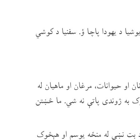
یا د یهودا پاچا ؤ. سفنیا د کوشي
ان او حیوانات، مرغان او ماهیان له
څوک به ژوندی پاتې نه شي. ما څښتن
 د بت نښې له منځه یوسم او هېڅوک