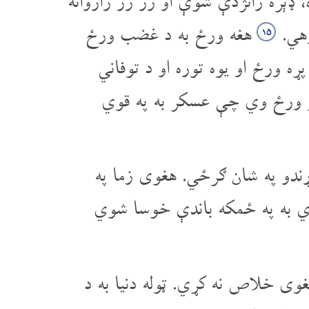
ډېره رانژدې شوې او زر زر راروانه
وهي.
هغه ورځ به د غضب ورځ
۱۵
ړه ورځ او یوه توره او د توفاني
غو ورځ وي چې عسکر به په قوي
ړندو په شان ګرځي. هغوی زما په
مړي به په ځمکه باندې خوسا شوي
ی خلاص نه کړي. ټوله دنیا به د