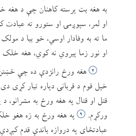
به هغه بت پرسته کاهنان چې د هغه خ
او لمر، سپوږمۍ او ستورو ته عبادت 
ما ته به وفادار اوسي، خو بیا د مول
او نور زما پیروي نه کوي، هغه خلک چ
هغه ورځ رانژدې ده چې څښتن 
۷
خپل قوم د قربانۍ دپاره تیار کړی د
قتل او قتال په هغه ورځ به مشرانو، د
ورکړم.
په هغه ورځ به زه هغو خل
۹
عبادتځای په دروازه باندې قدم کېږدي 