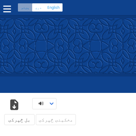
English
دری
پښتو
ڼه
 کتاب په دري ژبه
سپیڅلی کتاب په پښتو ژبه
چی
·
هزاره
·
ترکمن
پلېکېشنونو
مخکینۍ څپرکۍ
بل څپرکۍ