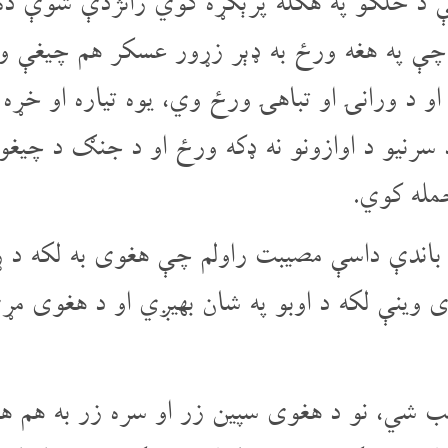
د خلکو په هکله پرېکړه کوي رانژدې شوې ده، 
 چې په هغه ورځ به ډېر زړور عسکر هم چیغې 
و د ورانۍ او تباهۍ ورځ وي، یوه تیاره او خړه پ
سرنیو د اوازونو نه ډکه ورځ او د جنګ د چی
حمله کوي.
و باندې داسې مصیبت راولم چې هغوی به لکه د 
وی وینې لکه د اوبو په شان بهیږي او د هغوی 
ي، نو د هغوی سپین زر او سره زر به هم هغو