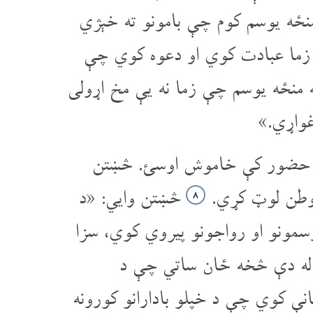
نځه یوسم کوم چې بامونو ته خېژي
ه زما عبادت کوي او دعوه کوي چې
 منځه یوسم چې زما نه یې مخ اړولی
غواړي.»
په حضور کې خاموش اوسئ. څښتن
ا وطن لوټ کړي.
څښتن وایي: «د
۸
 رسمونو او رواجونو پیروي کوي، سزا
 له دې څخه ځان ساتي چې د
انې کوي چې د خپلو بادارانو کورونه