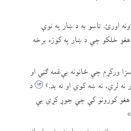
نه اورئ. تاسو به د ښار په نوې
غو خلکو چې د ښار په کوزه برخه
سزا ورکړم چې ځانونه بې‌غمه ګڼي او
نه لري، نه ښه کوي او نه بد.›
د
۱۳
ه هغو کورونو کې چې جوړ کړي یې
»