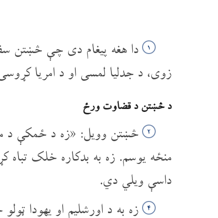
دا هغه پیغام دی چې څښتن سفنی
۱
زوی، د جدلیا لمسی او د امریا کړوسی 
د څښتن د قضاوت ورځ
څښتن وویل: «زه د ځمکې د مخ 
۲
منځه یوسم. زه به بدکاره خلک تباه ک
داسې ویلي دي.
زه به د اورشلیم او یهودا ټولو
۴