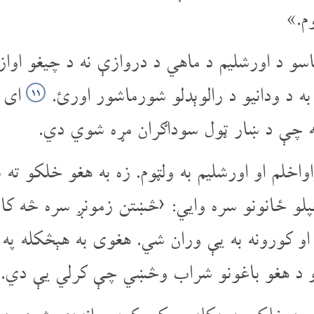
م.»
و د اورشلیم د ماهي د دروازې نه د چیغو اوازو
 به د ودانیو د رالوېدلو شورماشور اورئ.
ای ه
۱۱
ه چې د ښار ټول سوداګران مړه شوي دي.
خلم او اورشلیم به ولټوم. زه به هغو خلکو ته 
پلو ځانونو سره وایي: ‹څښتن زمونږ سره څه کار 
او کورونه به یې وران شي. هغوی به هېڅکله پ
ورو د هغو باغونو شراب وڅښي چې کرلي یې دي.