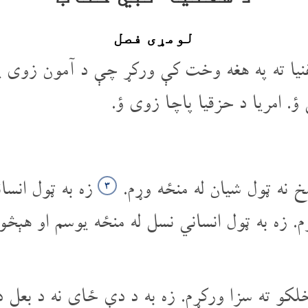
لومړی فصل
ا ته په هغه وخت کې ورکړ چې د آمون زوی یوش
ؤ. امریا د حزقیا پاچا زوی ؤ.
نه ټول شیان له منځه وړم.
زه به ټول انسان
۳
ړم. زه به ټول انساني نسل له منځه یوسم او هې
 خلکو ته سزا ورکړم. زه به د دې ځای نه د بعل