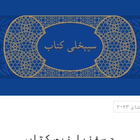
کور پا
سپیڅلی
نور:
بلو
د مبایل ا
پوښتنې
د سفنیا نبي کتاب