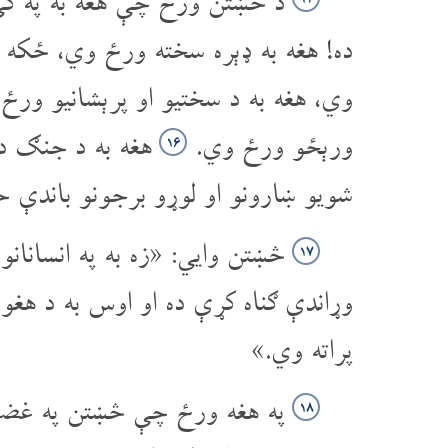
د څښتن ورځ چې هغه به په کې 
ده! هغه به ډېره سخته ورځ وي، ځکه
وي، هغه به د سختیو او پرېشانیو ورځ ا
ورېځو ورځ وي.
هغه به د جنګ د 
۱۶
شویو ښارونو او لوړو برجونو باندې 
څښتن وایي: «زه به په انسانان
۱۷
وړاندې ګناه کړې ده او اوس به د هغ
پراته وي.»
په هغه ورځ چې څښتن په غضب ش
۱۸