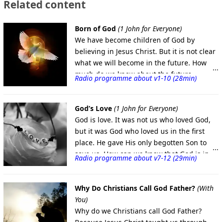
Related content
Born of God
(1 John for Everyone)
We have become children of God by
believing in Jesus Christ. But it is not clear
what we will become in the future. How
much do we know about the future
Radio programme about v1-10 (28min)
kingdom of God? What should we be
prepared for when we encounter Jesus
Christ in the future kingdom of God? What
God’s Love
(1 John for Everyone)
is the difference between the children of
God is love. It was not us who loved God,
God and the children of Satan?
but it was God who loved us in the first
place. He gave His only begotten Son to
save us. How can we know that God is in
Radio programme about v7-12 (29min)
us and we are in God? He who loves is not
afraid. He who loves God must love his
brother.
Why Do Christians Call God Father?
(With
You)
Why do we Christians call God Father?