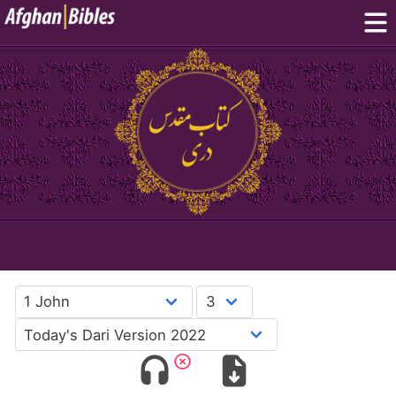
Home
Dari Bibles
Pashto Bibles
Others:
Balochi
·
Hazaragi
·
Turkmen
Phone Apps
FAQ
پښتو
دری
English