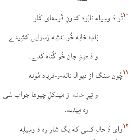
۱۰
تُو دَ وسِیلِه نابُود کدونِ قَوم‌های کَلو
بَلدِه خانِه خُو نقشِه رَسوایی کشِیدے
و دَ ضِدِ جان خُو گُناه کدے.
۱۱
چُون سنگ از دیوال ناله-و-فریاد مُونه
و تِیرِ
خانه
از مینکلِ چیو‌ها جواب شی
ره مِیدیه.
۱۲
وای دَ حالِ کسی که یگ شار ره دَ وسِیلِه