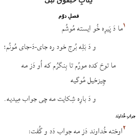
فصلِ دوّم
۱
ما دَ پَیرِه خُو ایسته مُوشُم
و دَ بَلِه بُرج خود ره جای-دَ-جای مُونُم؛
ما توخ کده مورُم تا بِنگرُم که اُو دَز مه
چِیزخیل مُوگیه
و دَ بارِه شِکایت مه چی جواب مِیدیه.
جوابِ خُداوند
۲
اوخته خُداوند دَز مه جواب دَد و گُفت: