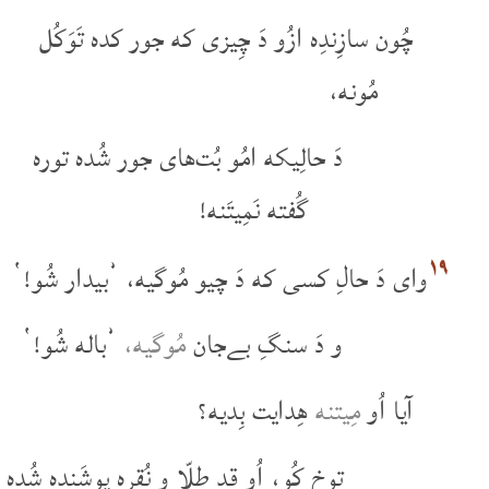
چُون سازِندِه ازُو دَ چِیزی که جور کده تَوَکُل
مُونه،
دَ حالِیکه امُو بُت‌های جور شُده توره
گُفته نَمِیتَنه!
۱۹
وای دَ حالِ کسی که دَ چیو مُوگیه، ’بیدار شُو!‘
و دَ سنگِ بےجان
مُوگیه،
’باله شُو!‘
آیا اُو
مِیتنه
هِدایت بِدیه؟
توخ کُو، اُو قد طِلّا و نُقره پوشَنده شُده