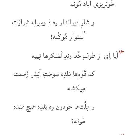
خُونریزی آباد مُونه
و شارِ
دیوالدار
ره دَ وسِیلِه شرارَت
اُستوار مُوکُنه!
۱۳
آیا اِی از طرفِ خُداوندِ لَشکرها نِییه
که قَوم‌ها بَلدِه سوختِ آتِش زَحمت
مِیکشه
و مِلَّت‌ها خودون ره بَلدِه هیچ مَنده
مُونه؟