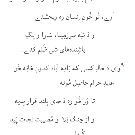
اَرے، تُو خُونِ اِنسان ره ریختَندے
و دَ بَلِه سرزمِینا، شارا و پگِ
باشِنده‌های شی ظُلم کدے.
۹
وای دَ حالِ کسی که بَلدِه
آباد کدونِ
خانِه خُو
عایدِ حرام حاصِل مُونه
تا وُر خُو ره دَ جای بِلند قرار بِدیه
و از چنگِ بَلا-و-مُصِیبت نِجات پَیدا
کُنه!