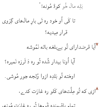
بَلِه مال خُو
کوڈ مُونه!‘
تا کَی اُو خود ره تَی بارِ مال‌های گِرَوی
قرار مِیدیه؟
۷
آیا قرضدارای تُو بےبلغه باله نَمُوشه
آیا اُونا بیدار شُده تُو ره دَ لَرزه نَمیره؟
اوخته تُو بَلدِه ازوا وُلجه جور مُوشی.
۸
ازی که تُو مِلَّت‌های کَلو ره غارَت کدے،
تمامِ باقِیمندِه قَوم‌ها تُو ره غارَت مُونه،