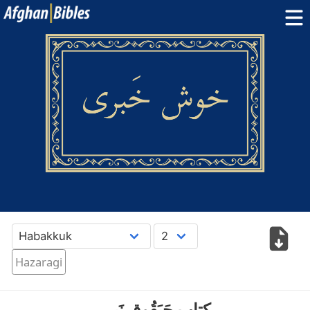
Home
Dari Bibles
Pashto Bibles
Others:
Balochi
·
Hazaragi
·
Turkmen
Phone Apps
FAQ
پښتو
دری
English
Hazaragi
کِتابِ حَبَقُوق نَبی