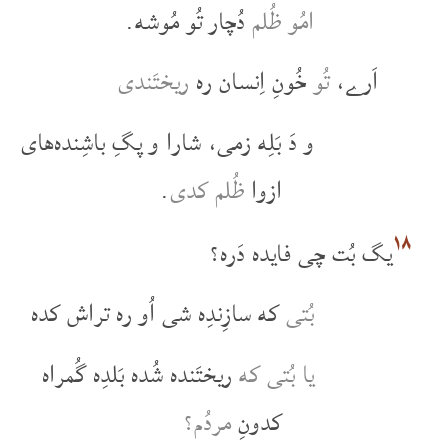
امُو ظُلم
دُچار تُو مُوشه.
اَرے،
تُو
خُونِ اِنسان ره
ریختَندی
و دَ بَلِه زمی، شارا و پگِ باشِنده‌های
ازوا
ظُلم کدی
.
۱۸
یگ بُت چی فایده دَره؟
بُتی
که سازِندِه شی اُو ره تراش کده
یا بُتی که
ریختَنده شُده بَلدِه گُمراه
کدونِ
مردُم؟