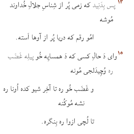
۱۴
پس بِدَنِید
که زمی پُر از شِناسِ جلالِ خُداوند
مُوشه
امُو رقم که دریا پُر از آو‌ها اَسته.
۱۵
وای دَ حالِ کسی که دَ همسایِه خُو
پیلِه غَضَب
ره
وُچِیدَلجی مُونه
و غَضَب خُو ره تا آخِر شیو کده اُونا ره
نشه مُوکُنه
تا لُچی ازوا ره بِنگره.