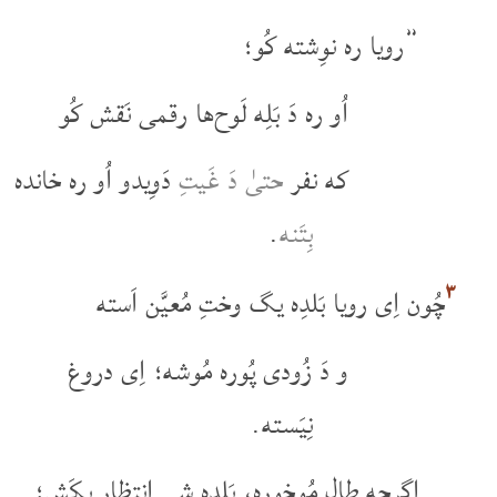
”رویا ره نوِشته کُو؛
اُو ره دَ بَلِه لَوح‌ها رقمی نَقش کُو
که نفر
حتیٰ دَ غَیتِ
دَوِیدو اُو ره خانده
بِتَنه
.
۳
چُون اِی رویا بَلدِه یگ وختِ مُعیَّن اَسته
و دَ زُودی پُوره مُوشه؛ اِی دروغ
نِیَسته.
اگرچِه طال مُوخوره، بَلدِه شی اِنتِظار بِکَش؛