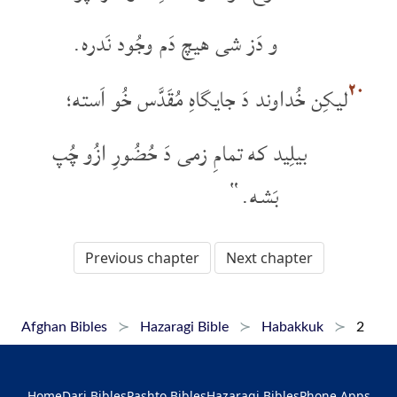
و دَز شی هیچ دَم وجُود نَدره.
۲۰
لیکِن خُداوند دَ جایگاهِ مُقَدَّس خُو اَسته؛
بیلِید که تمامِ زمی دَ حُضُورِ ازُو چُپ
بَشه.“
Previous chapter
Next chapter
Afghan Bibles
Hazaragi Bible
Habakkuk
2
Home
Dari Bibles
Pashto Bibles
Hazaragi Bibles
Phone Apps