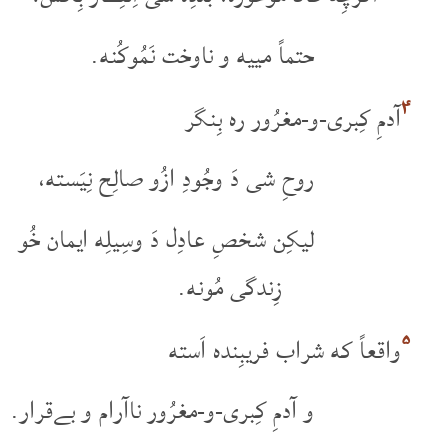
حتماً مییه و ناوخت نَمُوکُنه.
۴
آدمِ کِبری-و-مغرُور ره بِنگر
روحِ شی دَ وجُودِ ازُو صالِح نِیَسته،
لیکِن شخصِ عادِل دَ وسِیلِه ایمان خُو
زِندگی مُونه.
۵
واقعاً که شراب فریبِنده اَسته
و آدمِ کِبری-و-مغرُور ناآرام و بےقرار.