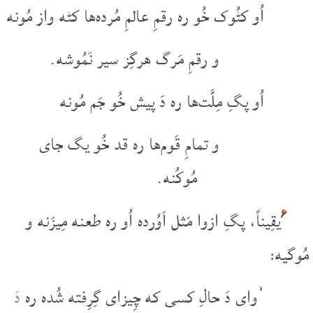
اُو کٹُوک خُو ره رقمِ عالمِ مُرده‌ها کٹه واز مُونه
و رقمِ مَرگ هرگِز سیر نَمُوشه.
اُو پگِ مِلَّت‌ها ره دَ پیش خُو جَم مُونه
و تمامِ قَوم‌ها ره قد خُو یگ جای
مُوکُنه.
۶
یقِیناً، پگِ ازوا مَثل اَوُرده اُو ره طعنه مِیزَنه و
مُوگیه:
’وای دَ حالِ کسی که چِیزای گِرِفته شُده ره
دَ