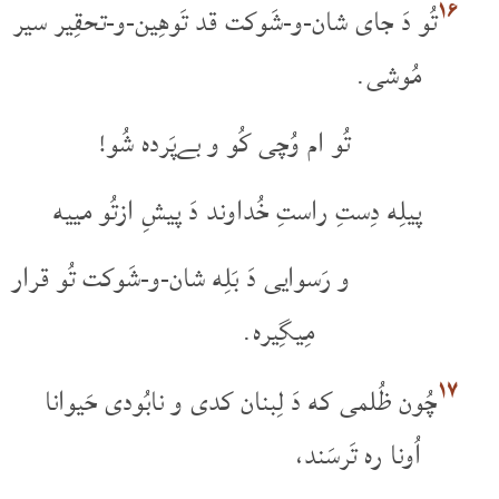
۱۶
تُو دَ جای شان-و-شَوکت قد تَوهِین-و-تحقِیر سیر
مُوشی.
تُو ام وُچی کُو و بےپَرده شُو!
پیلِه دِستِ راستِ خُداوند دَ پیشِ ازتُو مییه
و رَسوایی دَ بَلِه شان-و-شَوکت تُو قرار
مِیگِیره.
۱۷
چُون ظُلمی که دَ لِبنان کدی و نابُودی حَیوانا
اُونا ره تَرسَند،