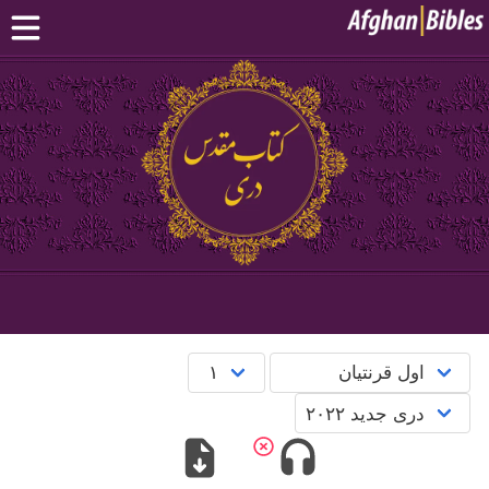
صفحه اصلی
کتاب مقدس دری
کتاب مقدس پشتو
بیشتر:
بلوچی
·
هزارگی
·
ترکمنی
اپلیکیشن‌های موبایل
سوال‌ها
English
پښتو
دری