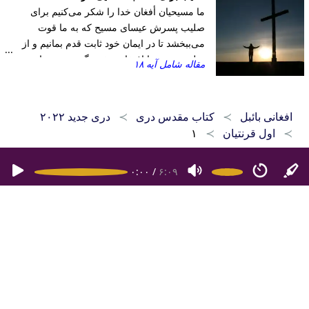
ما مسیحیان أفغان خدا را شکر می‌‌کنیم برای
مشارکت داشته باشیم. ایمانداران به مسیح اجازه
صلیب پسرش عیسای مسیح که به ما قوت
رفتن را به هر گونه مهمانی‌های غیر اخلاقی را
می‌ببخشد تا در ایمان خود ثابت‌ قدم بمانیم و از
ندارند. ایمانداران باید در برابر وسوسه‌ها ایستادگی
صلیب مسیح با افتخار سخن بگوییم. در میان
کند چرا که می‌دانیم همنشین بد شخص خوب را
مقاله شامل آیه ۱۸
فاسد می‌کند.
شرم‌های این جهان، بگذار خداوندا جلال تو از
زندگی ما بدرخشد
افغانی بائبل
کتاب مقدس دری
دری جدید ۲۰۲۲
اول قرنتیان
۱
۰:۰۰
/
۶:۰۹
صفحه اصلی
کتاب مقدس دری
کتاب مقدس پشتو
کتاب مقدس هزارگی
اپلیکیشن‌های موبایل
سوال‌ها
۱۶۴۷۴۷۹۶۹۲۷
کپی رایت ۲۰۲۶ - ۲۰۱۵ افغانی بائبل. تمامی حقوق محفوظ است