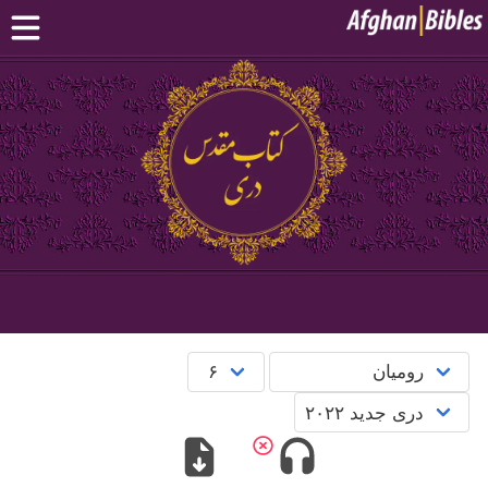
صفحه اصلی
کتاب مقدس دری
کتاب مقدس پشتو
بیشتر:
بلوچی
·
هزارگی
·
ترکمنی
اپلیکیشن‌های موبایل
سوال‌ها
English
پښتو
دری