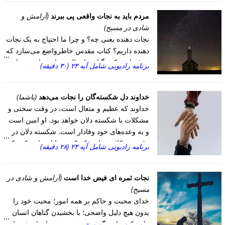
محبوب خود، عیسای مسیح، فدیه داد. این حقیقت
مردم باید به نجات واقعی پی ببرند
(آرامش و
نشان می‌‌دهد که ارزش هر انسان در نظر خدا
شادی در مسیح)
بسیار زیاد است و محبت او فراتر از تصور ماست
نجات دهنده یعنی چه؟ و چرا ما احتیاج به یک نجات
دهنده داریم؟ کتاب مقدس خاطرواضع می‌سازد که
همۀ ما مرتکب گناه و اعمال شرارت بار شده ایم.
برنامه رادیویی شامل آیه ۲۳ (۳۰ دقیقه)
به خاطر ارتکاب گناه، همۀ ما لایق غضب و خشم و
داوری خداوند هستیم. تنها مجازات عادلانه برای
خداوند دل شکسته‌گان را نجات می‌دهد
(باشما)
گناهی که بر علیه خدای قدوس مرتکب شده ایم،
خداوند که عظیم و متعال است، در وقت سختی و
تنبیه ابدی می‌باشد. به همین دلیل است که همه ما
احتیاج به یک نجات دهنده داریم. عیسی کیست؟
مشکلات با شکسته دلان خواهد بود. او امین است
و به وعده‌های خود وفادار است. شکسته دلان در
بسیاری از مردم بر این باورند که عیسی مسیح یک
شخص نیکوکار، یک معلم برجسته، و یک
وقت مشکلات شاید فکر کنند و یا احساس کنند که
برنامه رادیویی شامل آیه ۲۳ (۲۸ دقیقه)
پیامبراست. بطور یقین این اعتقادات در رابطه با
تنها هستند، اما این طور نیست. خداوند در سختی‌ها
و مشکلات با ماست و ما را تنها نمیگذازد.
مسیح صحّت دارند، ولی به تنهایی نمیتوانند
نجات ثمره ای فیض خدا است
شخصیت واقعی او را بازگو کنند. کتاب مقدس
(آرامش و شادی در
مسیح)
می‌فرماید که عیسی تجسّم خداست؛ یعنی خدا
جسم انسانی به خود گرفت و انسان شد. تنها او
خدای محبت و حاکم بر همه امور؛ محبت خود را
نجات دهنده بشریت است.
بدون هیچ دلیل واضحی؛ با بخشیدن گناهان انسان
هایی که شایستگی چنین بخششی را ندارند؛ نشان