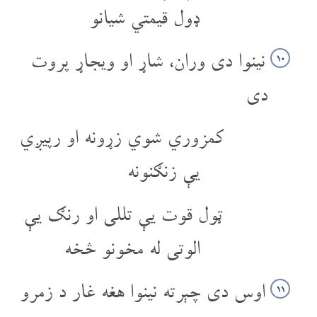
ډول قیمتي شیانو
نینوا دی وران، شاړ او ویجاړ پروت
۱۰
دی
کمزوري شوي زړونه او رپیږي
یې زنګنونه
ټول قوت یې تللی او رنګ یې
الوتی له مخونو څخه
اوس دی چېرته نینوا هغه غار د زمرو
۱۱