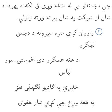
چې دښمنانو یې له منځه وړی ؤ، لکه د یهودا د
شان او شوکت په شان بېرته ورته راولي.
راروان کړي سره سپرونه د دښمن
۳
لښکرو
د هغه عسکرو دی اغوستی سور
لباس
ځلیږي په ګاډیو لګېدلی فلز
په هغه ورځ چې کړي تیار هغوی