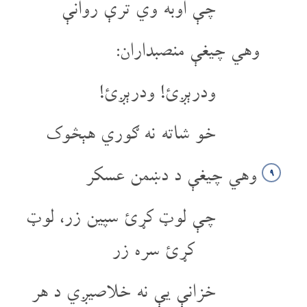
چې اوبه وي ترې روانې
وهي چیغې منصبداران:
ودرېږئ! ودرېږئ!
خو شاته نه ګوري هېڅوک
وهي چیغې د دښمن عسکر
۹
چې لوټ کړئ سپین زر، لوټ
کړئ سره زر
خزانې یې نه خلاصیږي د هر