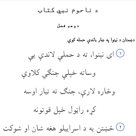
د ناحوم نبي کتاب
دوهم فصل
دښمنان د نینوا په ښار باندې حمله کوي
ای نینوا، ته د حملې لاندې یې
۱
وساته خپلې جنګي کلاوې
وڅاره لارې، جنګ ته تیار اوسه
کړه راټول خپل قوتونه
څښتن به د اسراییلو هغه شان او شوکت
۲