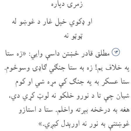
زمرۍ دپاره
او ډکوي خپل غار د غوښو له
ټوټو نه
مطلق قادر څښتن داسې وایي: «زه ستا
۱۳
په خلاف یم! زه به ستا جنګي ګاډۍ وسوځوم.
ستا عسکر به په جنګ کې مړه شي او کوم
شیان چې تا د نورو خلکو نه لوټ کړي دي،
هغه به درڅخه بېرته واخلم. ستا د استازو
غوښتنې به نور نه اورېدل کیږي.»