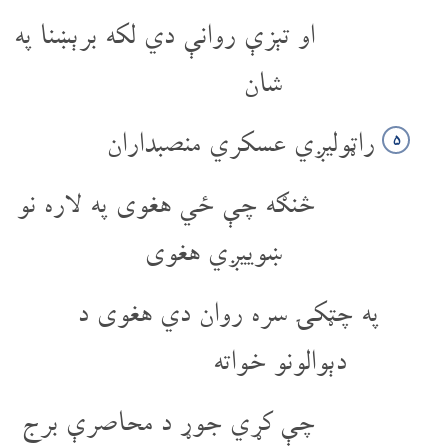
او تېزې روانې دي لکه برېښنا په
شان
راټولیږي عسکري منصبداران
۵
څنګه چې ځي هغوی په لاره نو
ښوییږي هغوی
په چټکۍ سره روان دي هغوی د
دېوالونو خواته
چې کړي جوړ د محاصرې برج