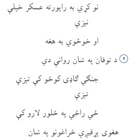
نو کړي به راپورته عسکر خپلې
نېزې
او خوځوي به هغه
د توفان په شان روانې دي
۴
جنګي ګاډۍ کوڅو کې تېزې
تېزې
ځي راځي په څلور لارو کې
هغوی پړقیږي څراغونو په شان