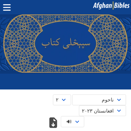
صفحه اصلی
کتاب مقدس دری
کتاب مقدس پشتو
بیشتر:
بلوچی
·
هزارگی
·
ترکمنی
اپلیکیشن‌های موبایل
سوال‌ها
English
پښتو
دری