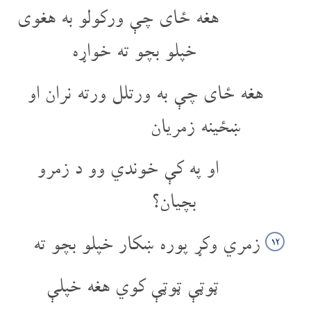
هغه ځای چې ورکولو به هغوی
خپلو بچو ته خواړه
هغه ځای چې به ورتلل ورته نران او
ښځینه زمریان
او په کې خوندي وو د زمرو
بچيان؟
زمري وکړ پوره ښکار خپلو بچو ته
۱۲
ټوټې ټوټې کوي هغه خپلې