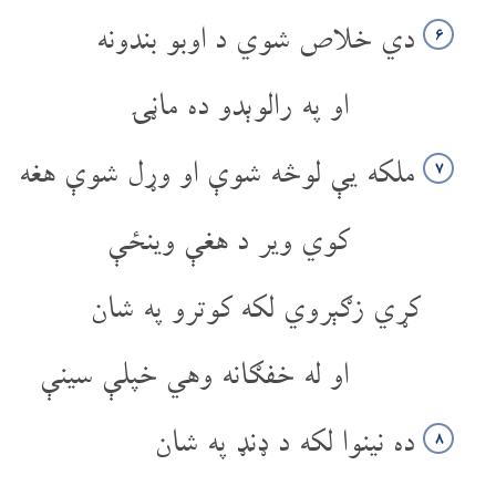
دي خلاص شوي د اوبو بندونه
۶
او په رالوېدو ده ماڼۍ
ملکه یې لوڅه شوې او وړل شوې هغه
۷
کوي ویر د هغې وینځې
کړي زګېروي لکه کوترو په شان
او له خفګانه وهي خپلې سینې
ده نینوا لکه د ډنډ په شان
۸