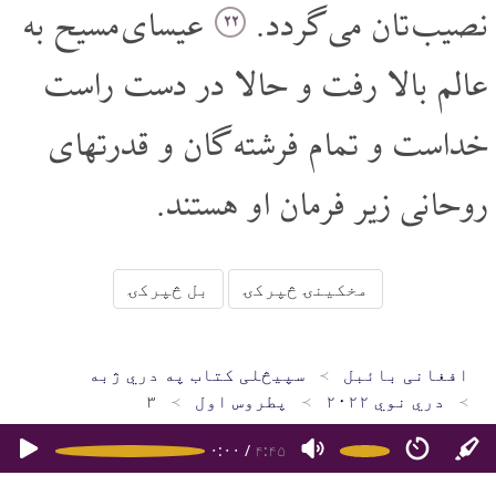
نصیب تان می گردد.
عیسای مسیح به
۲۲
عالم بالا رفت و حالا در دست راست
خداست و تمام فرشته گان و قدرتهای
روحانی زیر فرمان او هستند.
مخکینۍ څپرکۍ
بل څپرکۍ
افغانی بائبل
سپیڅلی کتاب په دري ژبه
دري نوي ۲۰۲۲
پطروس اول
۳
۰:۰۰
/
۴:۴۵
کور پاڼه
سپیڅلی کتاب په دري ژبه
سپیڅلی کتاب په پښتو ژبه