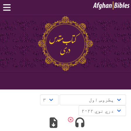
کور پاڼه
سپیڅلی کتاب په دري ژبه
سپیڅلی کتاب په پښتو ژبه
نور:
بلوچی
·
هزاره
·
ترکمن
د مبایل اپلېکېشنونو
پوښتنې
English
دری
پښتو