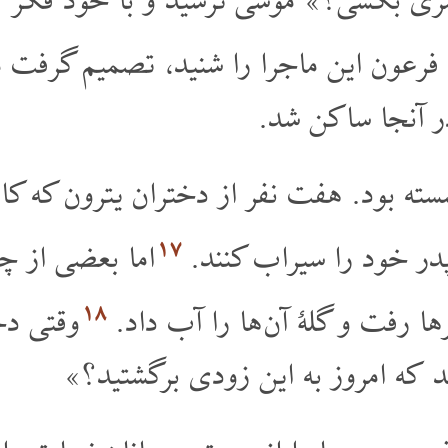
ری بکشی؟» موسی ترسید و با خود فکر کر
فرعون این ماجرا را شنید، تصمیم گرفت م
ر آنجا ساکن شد.
ه بود. هفت نفر از دختران یترون که کاهن
۱۷
ۀ پدر خود را سیراب کنند.
اما بعضی از چوپ
۱۸
 رفت و گلۀ آن ها را آب داد.
وقتی دخ
 که امروز به این زودی برگشتید؟»