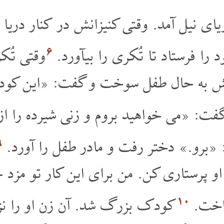
ی نیل آمد. وقتی کنیزانش در کنار دریا قد
۶
 را فرستاد تا تُکری را بیآورد.
وقتی تُکر
ش به حال طفل سوخت و گفت: «این کودک 
: «می خواهید بروم و زنی شیرده را از زن
۹
«برو.» دختر رفت و مادر طفل را آورد.
 او پرستاری کن. من برای این کار تو مز
۱۰
رداخت.
کودک بزرگ شد. آن زن او را نزد