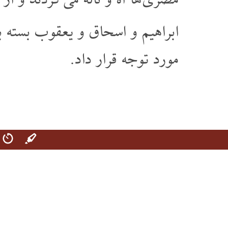
مصری ها آه و ناله می کردند و ا
ابراهیم و اسحاق و یعقوب بسته بو
مورد توجه قرار داد.
افغانی بائبل
سپیڅلی کتاب په دري ژبه
دری ۲۰۰۸
کور پاڼه
سپیڅلی کتاب په دري ژبه
سپیڅلی کتا