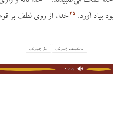
ز خدا کمک می طلبیدند.
خدا ناله و زاری 
۲۵
د بیاد آورد.
خدا، از روی لطف بر قوم ا
مخکینۍ څپرکۍ
بل څپرکۍ
هِجرت
۲
۰:۰۰
/
۵:۵۹
ب په پښتو ژبه
سپیڅلی کتاب په هزاره ګي ژبه
د مبایل اپلېکېشنونو
چاپرښته ۲۰۲۶ - ۲۰۱۵ افغانی بائبل