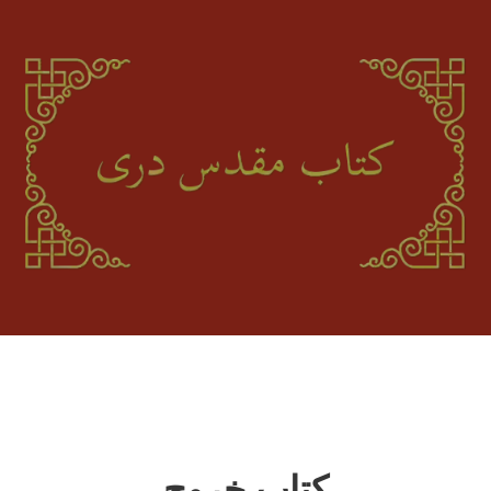
کور پا
سپیڅلی
نور:
بلو
د مبایل ا
پوښتنې
کتاب خروج