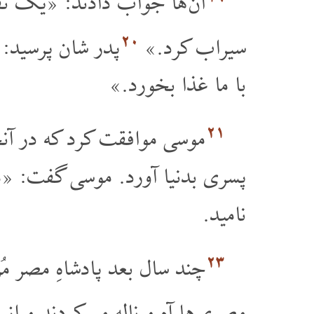
آن ها جواب دادند: «یک نفر
۲۰
سیراب کرد.»
پدر شان پرسید: 
با ما غذا بخورد.»
۲۱
موسی موافقت کرد که در آنج
پسری بدنیا آورد. موسی گفت: «م
نامید.
۲۳
چند سال بعد پادشاهِ مصر مُ