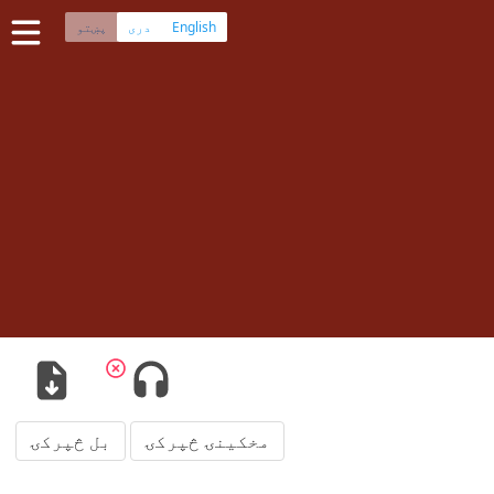
English
دری
پښتو
ڼه
 کتاب په دري ژبه
سپیڅلی کتاب په پښتو ژبه
چی
·
هزاره
·
ترکمن
پلېکېشنونو
مخکینۍ څپرکۍ
بل څپرکۍ