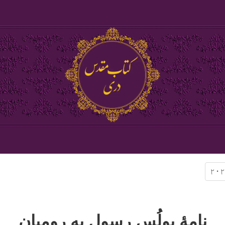
کور پا
سپیڅلی
نور:
بلو
د مبایل ا
پوښتنې
نامۀ پولُس رسول به رومیان