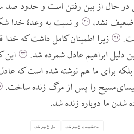
ش در حال از بین رفتن است و حدود صد سا
 ضعیف نشد،
و نسبت به وعدۀ خدا شک 
۲۰
فت.
زیرا اطمینان کامل داشت که خدا ق
۲۱
ن دلیل ابراهیم عادل شمرده شد.
این ک
۲۳
لکه برای ما هم نوشته شده است که عادل 
ا عیسای مسیح را پس از مرگ زنده ساخت.
۵
 شدن ما دوباره زنده شد.
مخکینۍ څپرکۍ
بل څپرکۍ