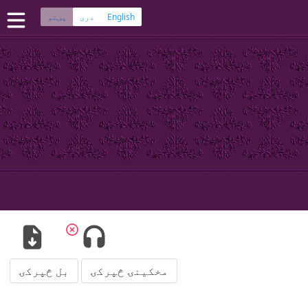
English
دری
پښتو
ڼه
 کتاب په دري ژبه
سپیڅلی کتاب په پښتو ژبه
چی
·
هزاره
·
ترکمن
پلېکېشنونو
مخکینۍ څپرکۍ
بل څپرکۍ