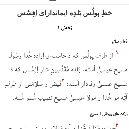
خطِ پولُس بَلدِه ایماندارای اِفِسُس
بَخشِ ۱
دُعا و سلام
۱
از طرفِ
پولُس که دَ خاست-و-اِرادِه خُدا رسُولِ
مسیح عیسیٰ اَسته، بَلدِه مُقَدَّسِینِ
شارِ
اِفِسُس که دَ
۲
مسیح عیسیٰ وفادار اَسته:
فَیض و سلامَتی از طرفِ
آتِه مو خُدا و مَولا عیسیٰ مسیح نصِیب شُمو شُنه.
بَرکت های روحانی دَ مسیح
۳
حمد-و-ثنا دَ خُدا و آتِه مَولای مو عیسیٰ مسیح