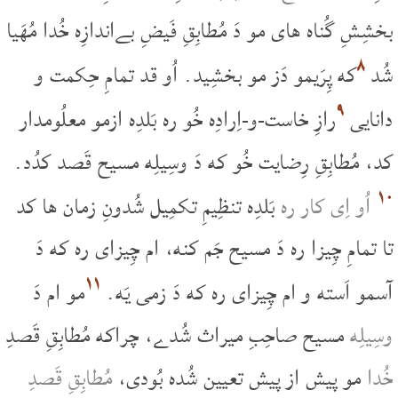
بخشِشِ گُناه های مو دَ مُطابِقِ فَیضِ بےاندازِه خُدا مُهَیا
۸
شُد
که پِرَیمو دَز مو بخشِید. اُو قد تمامِ حِکمت و
۹
دانایی
رازِ خاست-و-اِرادِه خُو ره بَلدِه ازمو معلُومدار
کد، مُطابِقِ رِضایت خُو که دَ وسِیلِه مسیح قَصد کدُد.
۱۰
اُو اِی کار ره
بَلدِه تنظِیمِ تکمِیل شُدونِ زمان ها کد
تا تمامِ چِیزا ره دَ مسیح جَم کنه، ام چِیزای ره که دَ
۱۱
آسمو اَسته و ام چِیزای ره که دَ زمی یَه.
مو ام دَ
وسِیلِه
مسیح صاحِبِ میراث شُدے، چراکه مُطابِقِ قَصدِ
خُدا
مو پیش از پیش تعیین شُده بُودی،
مُطابِقِ قَصدِ