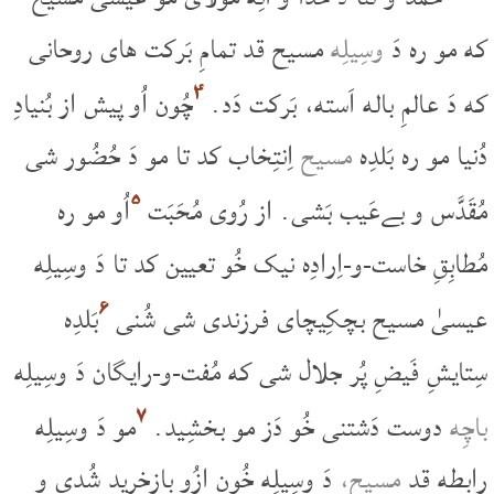
که مو ره دَ
وسِیلِه
مسیح قد تمامِ بَرکت های روحانی
۴
که دَ عالمِ باله اَسته، بَرکت دَد.
چُون اُو پیش از بُنیادِ
دُنیا مو ره بَلدِه
مسیح
اِنتِخاب کد تا مو دَ حُضُور شی
۵
مُقَدَّس و بےعَیب بَشی. از رُوی مُحَبَت
اُو مو ره
مُطابِقِ خاست-و-اِرادِه نیک خُو تعیین کد تا دَ وسِیلِه
۶
عیسیٰ مسیح بچکِیچای فرزندی شی شُنی
بَلدِه
سِتایشِ فَیضِ پُر جلال شی که مُفت-و-رایگان دَ وسِیلِه
۷
باچِه
دوست دَشتنی خُو دَز مو بخشِید.
مو دَ وسِیلِه
رابِطه قد
مسیح،
دَ وسِیلِه خُونِ ازُو بازخرِید شُدی و