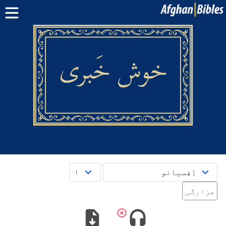
کور پاڼه
سپیڅلی کتاب په دري ژبه
سپیڅلی کتاب په پښتو ژبه
نور:
بلوچی
·
هزاره
·
ترکمن
د مبایل اپلېکېشنونو
پوښتنې
English
دری
پښتو
هزارګی‎‎