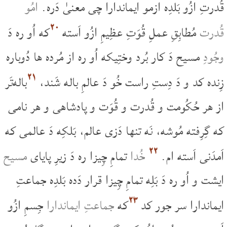
قُدرتِ ازُو بَلدِه ازمو ایماندارا چی معنیٰ دَره.
امُو
۲۰
قُدرت
مُطابِقِ عملِ قُوَتِ عظِیمِ ازُو اَسته
که اُو ره دَ
وجُودِ
مسیح دَ کار بُرد وختِیکه اُو ره از مُرده ها دُوباره
۲۱
زِنده کد و دَ دِستِ راست خُو دَ عالمِ باله شَند،
باله‌تَر
از هر حُکُومت و قُدرت و قُوَت و پادشاهی و هر نامی
که گِرِفته مُوشه، نَه تنها دَزی عالم، بَلکِه دَ عالمی که
۲۲
اَمدَنی اَسته ام.
خُدا
تمامِ چِیزا ره دَ زیرِ پایای
مسیح
ایشت و اُو ره دَ بَلِه تمامِ چِیزا قرار دَده بَلدِه جماعتِ
۲۳
ایماندارا سر جور کد
که
جماعتِ ایماندارا
جِسمِ ازُو