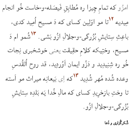
امزُو
که تمامِ چِیزا ره مُطابِقِ فَیصَله-و-خاست خُو انجام
۱۲
مِیدیه
تا مو اوّلِین کسای که دَ مسیح اُمِید کدی،
۱۳
باعِثِ سِتایشِ بُزُرگی-و-جلالِ ازُو بَشی.
شُمو ام دَ
مسیح، وختِیکه کلامِ حقِیقت
یعنی
خوشخبری نِجات
خُو ره شِنِیدِید و دَزُو ایمان اَوُردِید، قد روح اُلقُدسِ
۱۴
وعده شُده مُهر شُدِید
که
اِی
بَیعانِه میراث مو اَسته
تا وختِ بازخرِیدِ کسای که مالِ خُدا یَه بَلدِه سِتایشِ
بُزُرگی-و-جلالِ ازُو.
شُکرگُزاری و دُعا