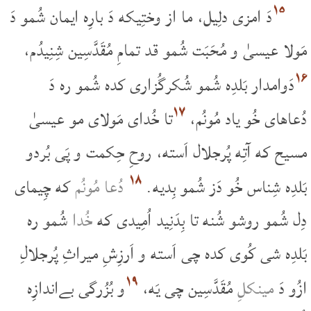
۱۵
دَ امزی دلِیل، ما از وختِیکه دَ بارِه ایمان شُمو دَ
مَولا عیسیٰ و مُحَبَت شُمو قد تمامِ مُقَدَّسِین شِنِیدُم،
۱۶
دَوامدار بَلدِه شُمو شُکرگُزاری کده شُمو ره دَ
۱۷
دُعاهای خُو یاد مُونُم،
تا خُدای مَولای مو عیسیٰ
مسیح که آتِه پُرجلال اَسته، روحِ حِکمت و پَی بُردو
۱۸
بَلدِه شِناس خُو دَز شُمو بِدیه.
دُعا مُونُم
که چِیمای
دِل شُمو روشو شُنه تا بِدَنِید اُمِیدی که
خُدا
شُمو ره
بَلدِه شی کُوی کده چی اَسته و اَرزِشِ میراثِ پُرجلالِ
۱۹
ازُو دَ
مینکلِ
مُقَدَّسِین چی یَه،
و بُزُرگی بےاندازِه