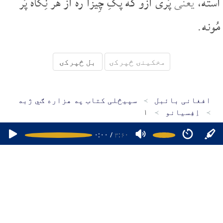
اَسته،
یعنی
پُری ازُو که پگِ چِیزا ره از هر نِگاه پُر
مُونه.
مخکینۍ څپرکۍ
بل څپرکۍ
افغانی بائبل
سپیڅلی کتاب په هزاره ګي ژبه
اِفِسيانو
۱
۰:۰۰
/
۳:۶۰
کور پاڼه
سپیڅلی کتاب په دري ژبه
سپیڅلی کتاب په پښتو ژبه
سپیڅلی کتاب په هزاره ګي ژبه
د مبایل اپلېکېشنونو
پوښتنې
۱۶۴۷۴۷۹۶۹۲۷
چاپرښته ۲۰۲۶ - ۲۰۱۵ افغانی بائبل